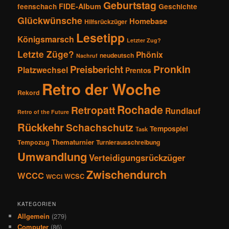
Geburtstag
FIDE-Album
feenschach
Geschichte
Glückwünsche
Homebase
Hilfsrückzüger
Lesetipp
Königsmarsch
Letzter Zug?
Letzte Züge?
Phönix
neudeutsch
Nachruf
Pronkin
Preisbericht
Platzwechsel
Prentos
Retro der Woche
Rekord
Rochade
Retropatt
Rundlauf
Retro of the Future
Rückkehr
Schachschutz
Tempospiel
Task
Thematurnier
Tempozug
Turnierausschreibung
Umwandlung
Verteidigungsrückzüger
Zwischendurch
WCCC
WCSC
WCCI
KATEGORIEN
Allgemein
(279)
Computer
(86)