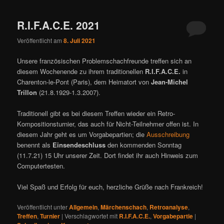
ü
R.I.F.A.C.E. 2021
Veröffentlicht am
8. Juli 2021
Unsere französischen Problemschachfreunde treffen sich an
diesem Wochenende zu ihrem traditionellen
R.I.F.A.C.E.
in
Charenton-le-Pont (Paris), dem Heimatort von
Jean-Michel
Trillon
(21.8.1929-1.3.2007).
Traditionell gibt es bei diesem Treffen wieder ein Retro-
Kompositionsturnier, das auch für Nicht-Teilnehmer offen ist. In
diesem Jahr geht es um Vorgabepartien; die
Ausschreibung
benennt als
Einsendeschluss
den kommenden Sonntag
(11.7.21) 15 Uhr unserer Zeit. Dort findet ihr auch Hinweis zum
Computertesten.
Viel Spaß und Erfolg für euch, herzliche Grüße nach Frankreich!
Veröffentlicht unter
Allgemein
,
Märchenschach
,
Retroanalyse
,
Treffen
,
Turnier
|
Verschlagwortet mit
R.I.F.A.C.E.
,
Vorgabepartie
|