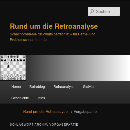
Such
Rund um die Retroanalyse
Schachprobleme rückwärts betrachtet – für Partie- und
Problemschachfreunde
H
Home
Retroblog
Retroanalyse
Stelvio
Zum
Zum
a
u
Geschichte
Infos
primären
sekundären
p
t
Rund um die Retroanalyse
→ Vorgabepartie
Inhalt
Inhalt
m
e
springen
springen
SCHLAGWORT-ARCHIV:
VORGABEPARTIE
n