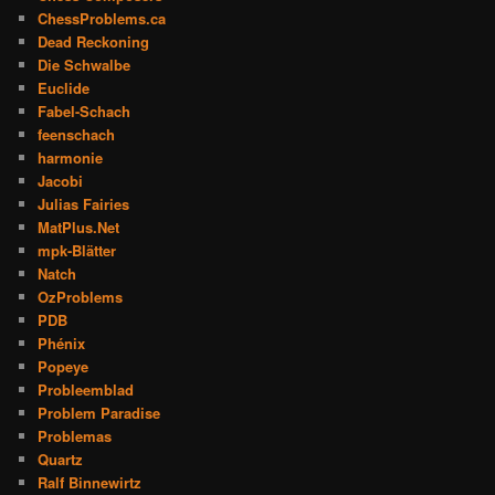
ChessProblems.ca
Dead Reckoning
Die Schwalbe
Euclide
Fabel-Schach
feenschach
harmonie
Jacobi
Julias Fairies
MatPlus.Net
mpk-Blätter
Natch
OzProblems
PDB
Phénix
Popeye
Probleemblad
Problem Paradise
Problemas
Quartz
Ralf Binnewirtz