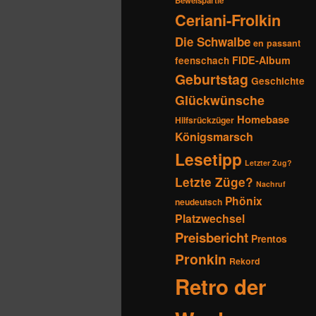
Beweispartie
Ceriani-Frolkin
Die Schwalbe
en passant
FIDE-Album
feenschach
Geburtstag
Geschichte
Glückwünsche
Homebase
Hilfsrückzüger
Königsmarsch
Lesetipp
Letzter Zug?
Letzte Züge?
Nachruf
Phönix
neudeutsch
Platzwechsel
Preisbericht
Prentos
Pronkin
Rekord
Retro der