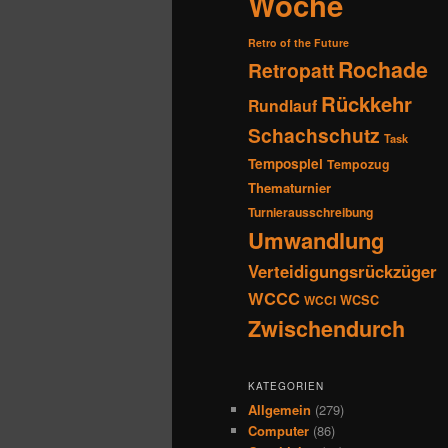
Woche
Retro of the Future
Rochade
Retropatt
Rückkehr
Rundlauf
Schachschutz
Task
Tempospiel
Tempozug
Thematurnier
Turnierausschreibung
Umwandlung
Verteidigungsrückzüger
WCCC
WCSC
WCCI
Zwischendurch
KATEGORIEN
Allgemein
(279)
Computer
(86)