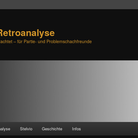
Retroanalyse
achtet – für Partie- und Problemschachfreunde
nalyse
Stelvio
Geschichte
Infos