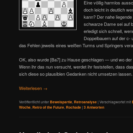
Eine völlig harmlos auss
doch leicht in deutlich w
kann? Der nahe liegende e
schwarze Dame sei auf b
erledigt sich schnell, w
Doppelbauern auf der c- un
das Fehlen jeweils eines weißen Turms und Springers vera
OK, also wurde [Ba7] zu Hause geschlagen — und wo der
Wenn ihr das nun versucht, werdet ihr feststellen, dass das
sich diese so plausiblen Gedanken nicht umsetzen lassen.
Weiterlesen
→
Veröffentlicht unter
Beweispartie
,
Retroanalyse
|
Verschlagwortet mit
Woche
,
Retro of the Future
,
Rochade
|
3
Antworten