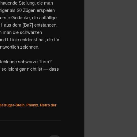
chauende Stellung, die man
eniger als 20 Zügen erspielen
rste Gedanke, die auffällige
1 aus dem [Ba7] entstanden,
enn man die schwarzen
d f-Linie entdeckt hat, die für
ntwortlich zeichnen.
 fehlende schwarze Turm?
 so leicht gar nicht ist — dass
Betrüger-Stein
,
Phönix
,
Retro der