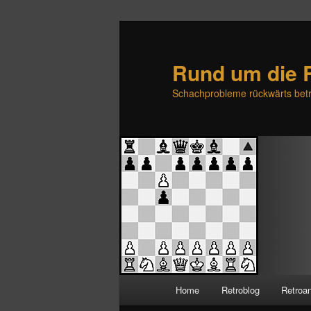
Rund um die 
Schachprobleme rückwärts betr
H
Home
Retroblog
Retroa
Zum
Zum
a