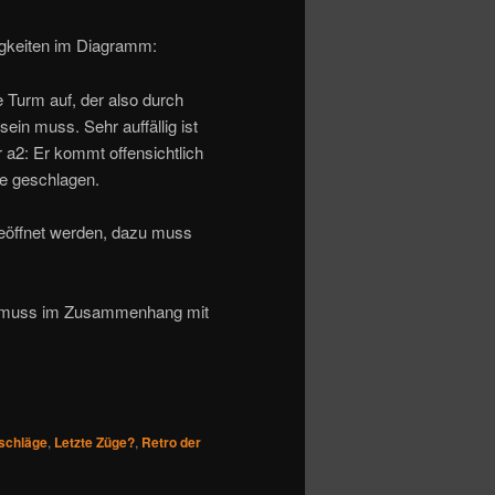
igkeiten im Diagramm:
iße Turm auf, der also durch
in muss. Sehr auffällig ist
a2: Er kommt offensichtlich
ne geschlagen.
eöffnet werden, dazu muss
lag muss im Zusammenhang mit
schläge
,
Letzte Züge?
,
Retro der