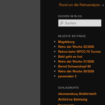
u
Rund um die Retroanalyse
primären
sekundären
p
t
Inhalt
Inhalt
SUCHEN IM BLOG
m
S
e
u
springen
springen
n
c
h
ü
NEUESTE BEITRÄGE
e
Magdeburg
n
Retro der Woche 32/2026
Retros beim WFCC-70 Turnier
Bald geht es los!
Retro der Woche 31/2026
Bernd Schwarzkopf 80
Retro der Woche 30/2026
pacemaker 2
SCHLAGWORTE
Andernach
Allumwandlung
Anticirce
Bahnung