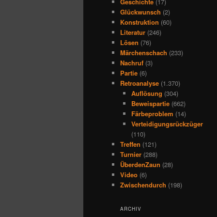
Geschichte
(17)
Glückwunsch
(2)
Konstruktion
(60)
Literatur
(246)
Lösen
(76)
Märchenschach
(233)
Nachruf
(3)
Partie
(6)
Retroanalyse
(1.370)
Auflösung
(304)
Beweispartie
(662)
Färbeproblem
(14)
Verteidigungsrückzüger
(110)
Treffen
(121)
Turnier
(288)
ÜberdenZaun
(28)
Video
(6)
Zwischendurch
(198)
ARCHIV