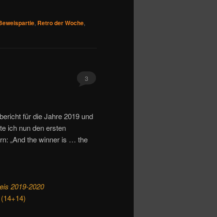
Beweispartie
,
Retro der Woche
,
3
bericht für die Jahre 2019 und
te ich nun den ersten
n: „And the winner is … the
reis 2019-2020
 (14+14)