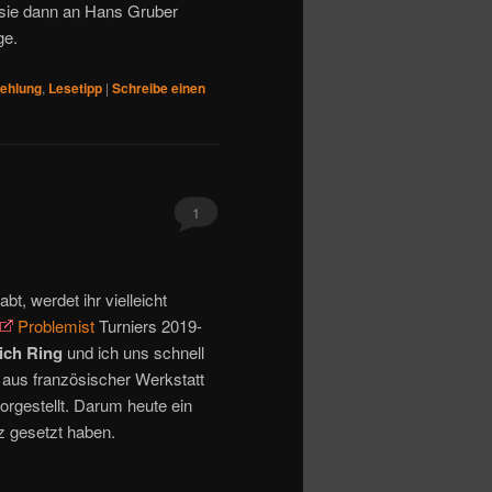
e sie dann an Hans Gruber
ge.
ehlung
,
Lesetipp
|
Schreibe einen
1
bt, werdet ihr vielleicht
Problemist
Turniers 2019-
ich Ring
und ich uns schnell
 aus französischer Werkstatt
orgestellt. Darum heute ein
tz gesetzt haben.