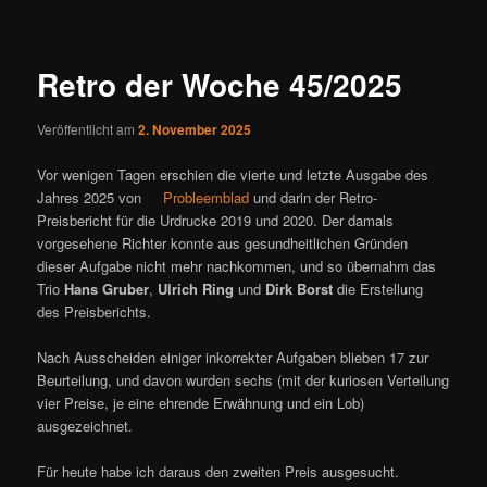
ü
i
t
r
Retro der Woche 45/2025
a
g
Veröffentlicht am
2. November 2025
s
n
Vor wenigen Tagen erschien die vierte und letzte Ausgabe des
a
Jahres 2025 von
Probleemblad
und darin der Retro-
v
Preisbericht für die Urdrucke 2019 und 2020. Der damals
i
vorgesehene Richter konnte aus gesundheitlichen Gründen
g
dieser Aufgabe nicht mehr nachkommen, und so übernahm das
a
Trio
Hans Gruber
,
Ulrich Ring
und
Dirk Borst
die Erstellung
t
des Preisberichts.
i
o
Nach Ausscheiden einiger inkorrekter Aufgaben blieben 17 zur
n
Beurteilung, und davon wurden sechs (mit der kuriosen Verteilung
vier Preise, je eine ehrende Erwähnung und ein Lob)
ausgezeichnet.
Für heute habe ich daraus den zweiten Preis ausgesucht.