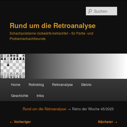
Such
Rund um die Retroanalyse
Schachprobleme rückwärts betrachtet – für Partie- und
Problemschachfreunde
H
Home
Retroblog
Retroanalyse
Stelvio
Zum
Zum
a
u
Geschichte
Infos
primären
sekundären
p
t
Rund um die Retroanalyse
→ Retro der Woche 45/2025
Inhalt
Inhalt
m
e
B
springen
springen
←
Vorheriger
Nächster
→
n
e