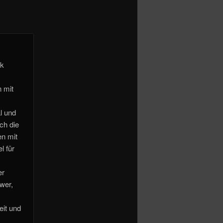
ck
n mit
l und
ch die
en mit
l für
er
wer,
eit und