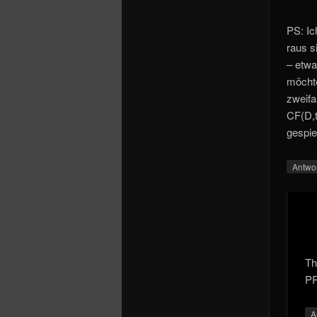
PS: Ic
raus s
– etwa
möchte
zweifa
CF(D,t
gespie
Antwo
Th
PR
A