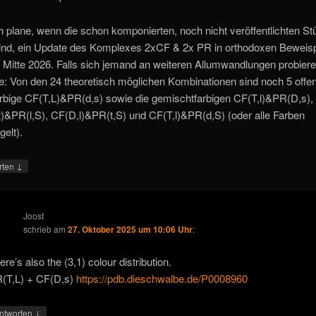
h plane, wenn die schon komponierten, noch nicht veröffentlichten S
ind, ein Update des Komplexes 2xCF & 2x PR in orthodoxen Beweisp
 Mitte 2026. Falls sich jemand an weiteren Allumwandlungen probier
: Von den 24 theoretisch möglichen Kombinationen sind noch 5 offen
rbige CF(T,L)&PR(d,s) sowie die gemischtfarbigen CF(T,l)&PR(D,s),
)&PR(l,S), CF(D,l)&PR(t,S) und CF(T,l)&PR(d,S) (oder alle Farben
gelt).
↓
rten
Joost
schrieb
am
27. Oktober 2025 um 10:06 Uhr
:
ere’s also the (3,1) colour distribution.
(T,L) + CF(D,s)
https://pdb.dieschwalbe.de/P0008960
↓
ntworten