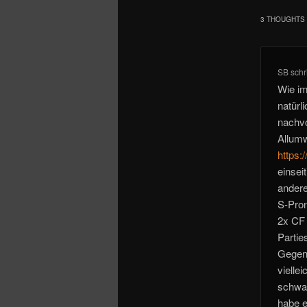
3 THOUGHTS 
SB
schr
Wie i
natürl
nachvo
Allum
https:
einsei
andere
S-Pron
2x CF 
Partie
Gegens
vielle
schwar
habe e