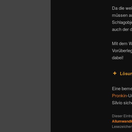
Da die we
müssen au
Schlagobj
auch der 
Mit dem W
Vorüberleg
dabei!
Lösu
Eine beme
Pronkin
-U
Silvio sic
Dieser Eint
Allumwandl
Lesezeichen