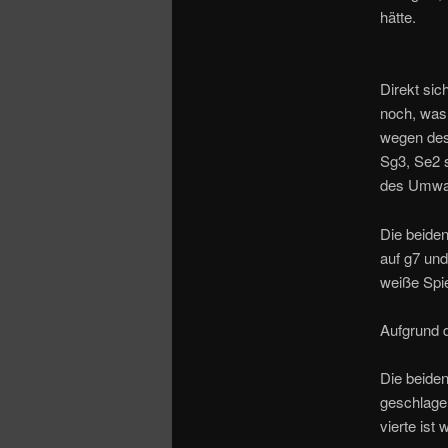
hätte.
Direkt sic
noch, was
wegen des
Sg3, Se2 s
des Umwand
Die beide
auf g7 und
weiße Spi
Aufgrund d
Die beide
geschlage
vierte ist