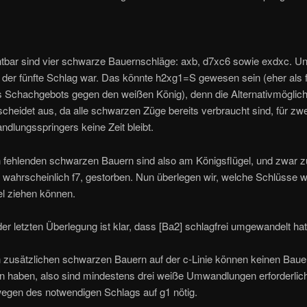
htbar sind vier schwarze Bauernschläge: axb, d7xc6 sowie exdxc. Unk
 der fünfte Schlag war. Das könnte h2xg1=S gewesen sein (eher als
 Schachgebots gegen den weißen König), denn die Alternativmöglich
cheidet aus, da alle schwarzen Züge bereits verbraucht sind, für zw
lungsspringers keine Zeit bleibt.
n fehlenden schwarzen Bauern sind also am Königsflügel, und zwar 
 wahrscheinlich f7, gestorben. Nun überlegen wir, welche Schlüsse w
el ziehen können.
er letzten Überlegung ist klar, dass [Ba2] schlagfrei umgewandelt hat
n zusätzlichen schwarzen Bauern auf der c-Linie können keinen Baue
n haben, also sind mindestens drei weiße Umwandlungen erforderlich
 wegen des notwendigen Schlags auf g1 nötig.