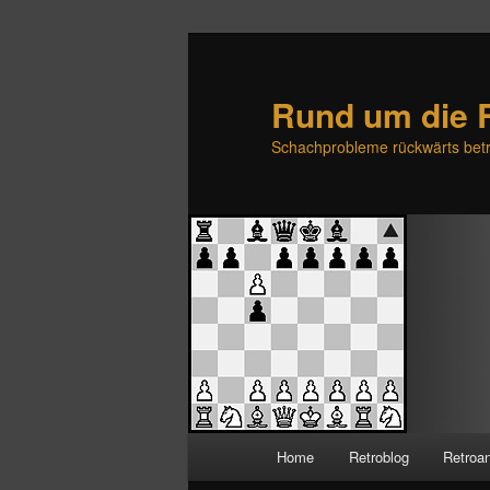
Rund um die 
Schachprobleme rückwärts betr
H
Home
Retroblog
Retroa
Zum
Zum
a