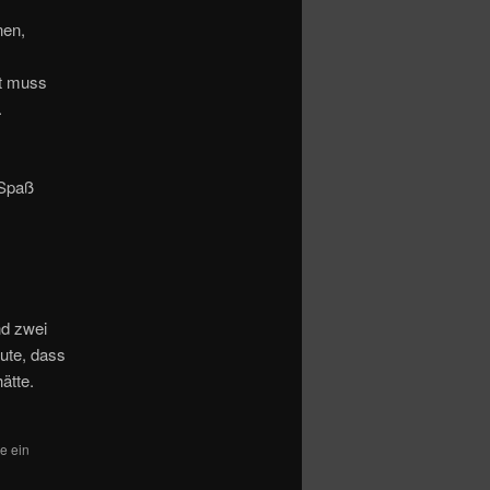
nen,
it muss
.
 Spaß
nd zwei
ute, dass
ätte.
e ein