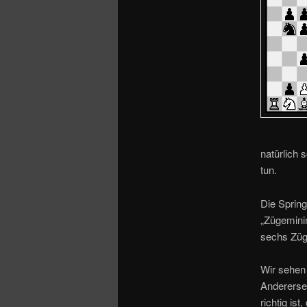
o
n
natürlich 
tun.
Die Sprin
„Zügemini
sechs Züg
Wir sehen
Anderersei
richtig is