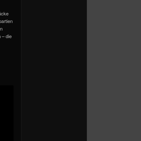
tücke
artien
en
 – die