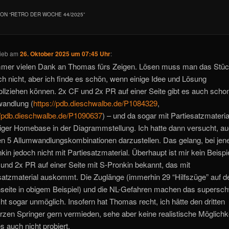
ON “
RETRO DER WOCHE 44/2025
”
ieb
am
26. Oktober 2025 um 07:45 Uhr
:
mmer vielen Dank an Thomas fürs Zeigen. Lösen muss man das Stü
ich nicht, aber ich finde es schön, wenn einige Idee und Lösung
llziehen können. 2x CF und 2x PR auf einer Seite gibt es auch scho
wandlung (
https://pdb.dieschwalbe.de/P1084329
,
//pdb.dieschwalbe.de/P1090637
) – und da sogar mit Partiesatzmateria
tiger Homebase in der Diagrammstellung. Ich hatte dann versucht, au
n 5 Allumwandlungskombinationen darzustellen. Das gelang, bei jen
kin jedoch nicht mit Partiesatzmaterial. Überhaupt ist mir kein Beispie
und 2x PR auf einer Seite mit S-Pronkin bekannt, das mit
satzmaterial auskommt. Die Zuglänge (immerhin 29 “Hilfszüge” auf d
eite in obigem Beispiel) und die NL-Gefahren machen das supersch
icht sogar unmöglich. Insofern hat Thomas recht, ich hätte den dritten
zen Springer gern vermieden, sehe aber keine realistische Möglichk
s auch nicht probiert.