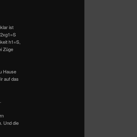
lar ist
 f2xg1=S
keit h1=S,
ei Züge
zu Hause
ir auf das
.
rn
. Und die