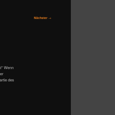
Nächster
→
n!“ Wenn
er
artie des