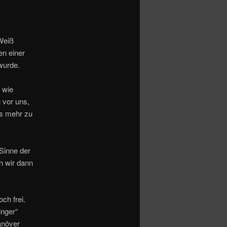
 Weiß
en einer
wurde.
 wie
 vor uns,
as mehr zu
Sinne der
n wir dann
ch frei.
inger“
anöver