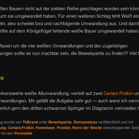
ißen Bauern nicht auf der siebten Reihe geschlagen worden sein kön
ch sie umgewandelt haben. Für einen weiteren Schlag fehlt Weiß ein
ekt, also scheidet bxa und nachfolgende Umwandlung aus. Und dam
dritte auf dem Königsflügel fehlende weiße Bauer umgewandelt haben
issen um die vier weißen Umwandlungen und den zugehörigen
ungen sollte es nun machbar sein, die Beweispartie zu finden?! Viel
ng
rkenswerte weiße Allumwandlung, verteilt auf zwei
Ceriani-Frolkin
-u
nwandlungen. Mir gefällt die Aufgabe sehr gut — auch wenn ich verm
herlich gern den dritten schwarzen Springer im Diagramm vermieden h
rag wurde von
ThBrand
unter
Beweispartie
,
Retroanalyse
veröffentlicht und mit
ung
,
Ceriani-Frolkin
,
Homebase
,
Pronkin
,
Retro der Woche
verschlagwortet. Setz
 für den
Permalink
.