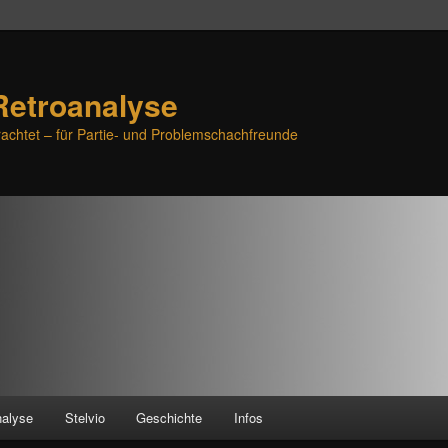
Retroanalyse
achtet – für Partie- und Problemschachfreunde
nalyse
Stelvio
Geschichte
Infos