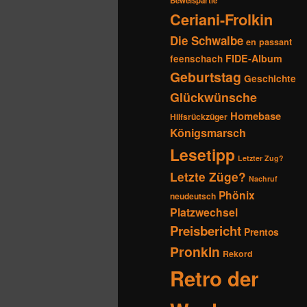
Beweispartie
Ceriani-Frolkin
Die Schwalbe
en passant
FIDE-Album
feenschach
Geburtstag
Geschichte
Glückwünsche
Homebase
Hilfsrückzüger
Königsmarsch
Lesetipp
Letzter Zug?
Letzte Züge?
Nachruf
Phönix
neudeutsch
Platzwechsel
Preisbericht
Prentos
Pronkin
Rekord
Retro der