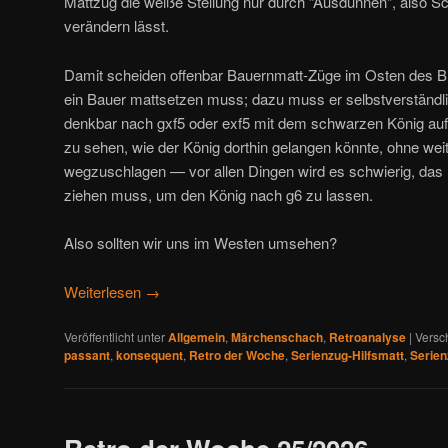
Mattzug die weiße Stellung nur durch “Ausdünnen”, also S
verändern lässt.
Damit scheiden offenbar Bauernmatt-Züge im Osten des Bre
ein Bauer mattsetzen muss; dazu muss er selbstverständli
denkbar nach gxf5 oder exf5 mit dem schwarzen König auf d
zu sehen, wie der König dorthin gelangen könnte, ohne w
wegzuschlagen — vor allen Dingen wird es schwierig, das 
ziehen muss, um den König nach g6 zu lassen.
Also sollten wir uns im Westen umsehen?
Weiterlesen
→
Veröffentlicht unter
Allgemein
,
Märchenschach
,
Retroanalyse
|
Versc
passant
,
konsequent
,
Retro der Woche
,
Serienzug-Hilfsmatt
,
Serien