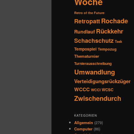
Woche
Retro of the Future
Rochade
Retropatt
Rückkehr
Rundlauf
Schachschutz
Task
Tempospiel
Tempozug
Thematurnier
Turnierausschreibung
Umwandlung
Verteidigungsrückzüger
WCCC
WCSC
WCCI
Zwischendurch
KATEGORIEN
Allgemein
(279)
Computer
(86)