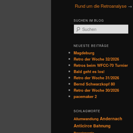
u
Rund um die Retroanalyse
→ 
primären
sekundären
p
t
Inhalt
Inhalt
SUCHEN IM BLOG
m
S
e
u
springen
springen
n
c
h
ü
NEUESTE BEITRÄGE
e
Magdeburg
n
Retro der Woche 32/2026
Retros beim WFCC-70 Turnier
Bald geht es los!
Retro der Woche 31/2026
Bernd Schwarzkopf 80
Retro der Woche 30/2026
pacemaker 2
SCHLAGWORTE
Andernach
Allumwandlung
Anticirce
Bahnung