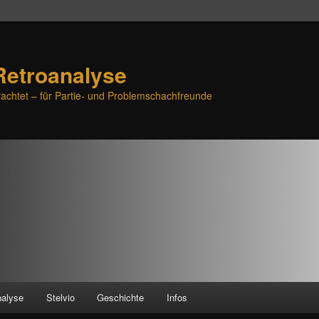
Retroanalyse
achtet – für Partie- und Problemschachfreunde
nalyse
Stelvio
Geschichte
Infos