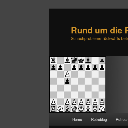
Rund um die 
Schachprobleme rückwärts betr
H
Home
Retroblog
Retroa
Zum
Zum
a