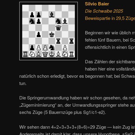
Silvio Baier
Die Schwalbe 2025
Beweispartie in 29,5 Züg
Beginnen wir wie üblich m
fehlen fünf Bauern, bei S
offensichtlich in einen S
Das Zählen der sichtbare
haben hier eine vollstän
natürlich schon erledigt, bevor es begonnen hat; bei Schw
tun.
Die Springerumwandlung haben wir schon gesehen, da neh
„Zügeminimierung“ an, der Umwandlungsspringer stehe auf
sechs Züge (5 Bauernzüge plus Sg1/c1-e2).
Wir sehen dann 4+2+3+3+3+(8+6)=29 Züge — kein Zug ist 
Andererseits ist damit klar, dass unsere Hypothese „sSe2