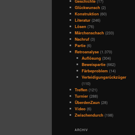
Geschichte
(17)
Glückwunsch
(2)
Konstruktion
(60)
Literatur
(246)
Lösen
(76)
Märchenschach
(233)
Nachruf
(3)
Partie
(6)
Retroanalyse
(1.370)
Auflösung
(304)
Beweispartie
(662)
Färbeproblem
(14)
Verteidigungsrückzüger
(110)
Treffen
(121)
Turnier
(288)
ÜberdenZaun
(28)
Video
(6)
Zwischendurch
(198)
ARCHIV