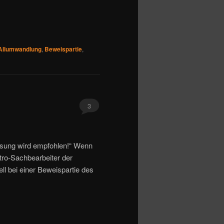
Allumwandlung
,
Beweispartie
,
3
ösung wird empfohlen!“ Wenn
tro-Sachbearbeiter der
ll bei einer Beweispartie des