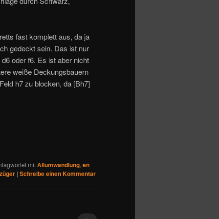
chläge durch Schwarz,
tts fast komplett aus, da ja
ch gedeckt sein. Das ist nur
6 oder f6. Es ist aber nicht
eitere weiße Deckungsbauern
Feld h7 zu blocken, da [Bh7]
hlagwortet mit
Allumwandlung
,
en
züger
|
Schreibe einen Kommentar