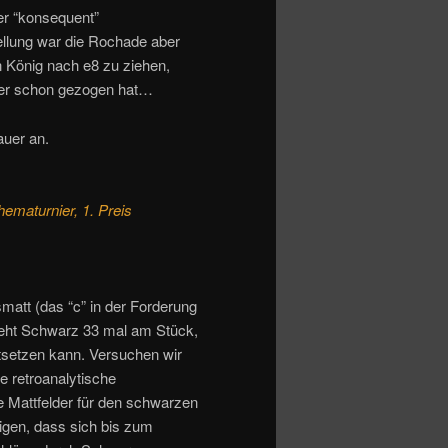
er “konsequent”
ellung war die Rochade aber
 König nach e8 zu ziehen,
s er schon gezogen hat…
uer an.
ematurnier, 1. Preis
matt (das “c” in der Forderung
zieht Schwarz 33 mal am Stück,
tsetzen kann. Versuchen wir
e retroanalytische
 Mattfelder für den schwarzen
igen, dass sich bis zum