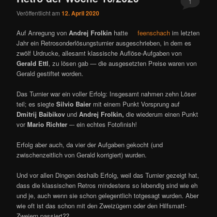
1
Veröffentlicht am
12. April 2020
Auf Anregung von
Andrej Frolkin
hatte
feenschach
im letzten
Jahr ein Retrosonderlösungsturnier ausgeschrieben, in dem es
zwölf Urdrucke, allesamt klassische Auflöse-Aufgaben von
Gerald Ettl
, zu lösen gab — die ausgesetzten Preise waren von
Gerald gestiftet worden.
Das Turnier war ein voller Erfolg: Insgesamt nahmen zehn Löser
teil; es siegte
Silvio Baier
mit einem Punkt Vorsprung auf
Dmitrij Baibikov
und
Andrej Frolkin,
die wiederum einen Punkt
vor
Mario Richter
–- ein echtes Fotofinish!
Erfolg aber auch, da vier der Aufgaben gekocht (und
zwischenzeitlich von Gerald korrigiert) wurden.
Und vor allen Dingen deshalb Erfolg, weil das Turnier gezeigt hat,
dass die klassischen Retros mindestens so lebendig sind wie eh
und je, auch wenn sie schon gelegentlich totgesagt wurden. Aber
wie oft ist das schon mit den Zweizügern oder den Hilfsmatt-
Zweiern passiert??