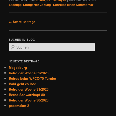
Lösen
Retroanalyse
Lesetipp
,
Stuttgarter Zeitung
|
Schreibe einen Kommentar
B
←
Ältere Beiträge
e
i
t
SUCHEN IM BLOG
r
S
a
u
g
c
s
h
NEUESTE BEITRÄGE
n
e
Magdeburg
a
n
Retro der Woche 32/2026
v
Retros beim WFCC-70 Turnier
i
Bald geht es los!
g
Retro der Woche 31/2026
a
Bernd Schwarzkopf 80
t
Retro der Woche 30/2026
i
pacemaker 2
o
n