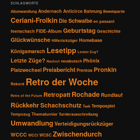
SCHLAGWORTE
Andernach
Anticirce
Bahnung
Allumwandlung
Beweispartie
Ceriani-Frolkin
Die Schwalbe
en passant
Geburtstag
FIDE-Album
feenschach
Geschichte
Glückwünsche
Homebase
Hilfsrückzüger
Lesetipp
Königsmarsch
Letzter Zug?
Letzte Züge?
Phönix
neudeutsch
Nachruf
Pronkin
Preisbericht
Platzwechsel
Prentos
Retro der Woche
Rekord
Rochade
Retropatt
Rundlauf
Retro of the Future
Rückkehr
Schachschutz
Tempospiel
Task
Thematurnier
Tempozug
Turnierausschreibung
Umwandlung
Verteidigungsrückzüger
Zwischendurch
WCCC
WCSC
WCCI