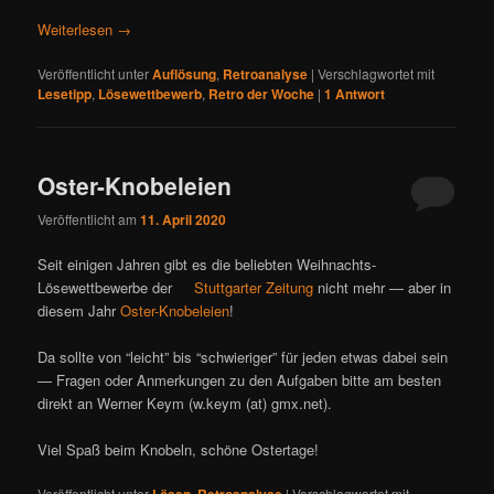
Weiterlesen
→
Veröffentlicht unter
Auflösung
,
Retroanalyse
|
Verschlagwortet mit
Lesetipp
,
Lösewettbewerb
,
Retro der Woche
|
1
Antwort
Oster-Knobeleien
Veröffentlicht am
11. April 2020
Seit einigen Jahren gibt es die beliebten Weihnachts-
Lösewettbewerbe der
Stuttgarter Zeitung
nicht mehr — aber in
diesem Jahr
Oster-Knobeleien
!
Da sollte von “leicht” bis “schwieriger” für jeden etwas dabei sein
— Fragen oder Anmerkungen zu den Aufgaben bitte am besten
direkt an Werner Keym (w.keym (at) gmx.net).
Viel Spaß beim Knobeln, schöne Ostertage!
Veröffentlicht unter
,
|
Verschlagwortet mit