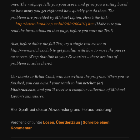
ones. The webpage tells you your score, and gives you a rating based
on how many you get right and how quickly you do them. The
problems are provided by Michael Lipton. Here’s the link:
http://www.ihandicap.mobi/t20/tt200401j.htm
(Make sure you
read the instructions on that page, before you start the Test!)
Also, before doing the full Test, try a single two-mover at
http://www.netchex.club to get familiar with how to move the pieces
on screen. (Keep that link in your Favourites – there are lots of
problems to solve there.)
Our thanks to Brian Cook, who has written the program. When you’ve
finished, you can e-mail your result to him
netchex (at)
btinternet.com
, and you’ll receive a complete collection of Michael
Lipton’s miniatures.
Viel Spaß bei dieser Abwechslung und Herausforderung!
Veröffentlicht unter
Lösen
,
ÜberdenZaun
|
Schreibe einen
Kommentar