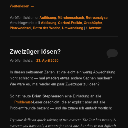
Weiterlesen
→
Veröffentlicht unter
Auflösung
,
Märchenschach
,
Retroanalyse
|
Verschlagwortet mit
Ablösung
,
Ceriani-Frolkin
,
Grashüpfer
,
Platzwechsel
,
Retro der Woche
,
Umwandlung
|
1
Antwort
Zweizüger lösen?
Veröffentlicht am
23. April 2020
In diesen seltsamen Zeiten ist vielleicht ein wenig Abwechslung
nicht schlecht — mal (wieder) etwas andere Sachen machen?
Wie wäre es, mal wieder ein paar Zweizüger zu lösen?
So hat heute
Brian Stephenson
eine Einladung an alle
Problemist
-Leser geschickt, die er explizit aber auf alle
Problemfreunde bezieht — und die zitiere ich einfach wörtlich:
Try your skills on quick solving of two-movers. The Test has twenty 2-
movers; you have only a minute for each one, but they’re not difficult