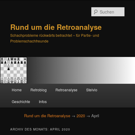
Such
Rund um die Retroanalyse
Schachprobleme rückwärts betrachtet – für Partie- und
Problemschachfreunde
H
Home
Retroblog
Retroanalyse
Stelvio
Zum
Zum
a
u
Geschichte
Infos
primären
sekundären
p
t
Rund um die Retroanalyse
→
2020
→ April
Inhalt
Inhalt
m
e
springen
springen
ARCHIV DES MONATS:
APRIL 2020
n