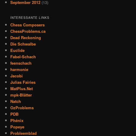
September 2012
(13)
INTERESSANTE LINKS
Chess Composers
ChessProblems.ca
Dead Reckoning
Die Schwalbe
Euclide
Fabel-Schach
feenschach
harmonie
Jacobi
Julias Fairies
MatPlus.Net
mpk-Blätter
Natch
OzProblems
PDB
Phénix
Popeye
Probleemblad