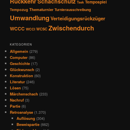
Rückkehr
Schachschutz
Tempospiel
Task
Thematurnier
Tempozug
Turnierausschreibung
Umwandlung
Verteidigungsrückzüger
Zwischendurch
WCCC
WCSC
WCCI
KATEGORIEN
Allgemein
(279)
Computer
(86)
Geschichte
(17)
Glückwunsch
(2)
Konstruktion
(60)
Literatur
(246)
Lösen
(75)
Märchenschach
(233)
Nachruf
(3)
Partie
(6)
Retroanalyse
(1.370)
Auflösung
(304)
Beweispartie
(662)