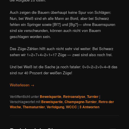
Auch zeigen die Bauern überhaupt keine Spur von Schlägen:
Nun, bei Weiß sind eh alle Mann an Bord, aber bei Schwarz
fehlen ein Springer sowie [Bf7] und [Bg7]— ohne Bauernspuren
sind sie verschwunden, können auch nicht von Bauern
geschlagen worden sein.
Das Züge-Zählen hilft auch nicht sehr viel weiter: Bei Schwarz
sehen wir 1+2+7+4+2+1=17 Züge — zwei sind also noch frei.
Und bei Weiß ist die Sache ja noch fataler: 0+0+2+2+0+4=8 das
sind nur 40 Prozent der weißen Züge!
Weiterlesen
→
Veröffentlicht unter
Beweispartie
,
Retroanalyse
,
Turnier
|
Verschlagwortet mit
Beweispartie
,
Champagne-Turnier
,
Retro der
Woche
,
Thematurnier
,
Verfolgung
,
WCCC
|
3
Antworten