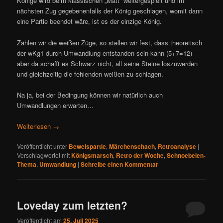
Könige wird beim klassischen „Matt“ weitergespielt und im
nächsten Zug gegebenenfalls der König geschlagen, womit dann
eine Partie beendet wäre, ist es der einzige König.
Zählen wir die weißen Züge, so stellen wir fest, dass theoretisch
der wKg1 durch Umwandlung entstanden sein kann (5+7=12) —
aber da schafft es Schwarz nicht, all seine Steine loszuwerden
und gleichzeitig die fehlenden weißen zu schlagen.
Na ja, bei der Bedingung können wir natürlich auch
Umwandlungen erwarten…
Weiterlesen
→
Veröffentlicht unter
Beweispartie
,
Märchenschach
,
Retroanalyse
|
Verschlagwortet mit
Königsmarsch
,
Retro der Woche
,
Schnoebelen-
Thema
,
Umwandlung
|
Schreibe einen Kommentar
Loveday zum letzten?
Veröffentlicht am
25. Juli 2025