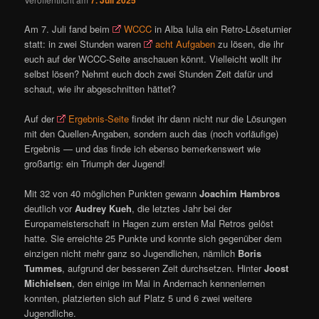
Am 7. Juli fand beim
WCCC
in Alba Iulia ein Retro-Löseturnier
statt: in zwei Stunden waren
acht Aufgaben
zu lösen, die ihr
euch auf der WCCC-Seite anschauen könnt. Vielleicht wollt ihr
selbst lösen? Nehmt euch doch zwei Stunden Zeit dafür und
schaut, wie ihr abgeschnitten hättet?
Auf der
Ergebnis-Seite
findet ihr dann nicht nur die Lösungen
mit den Quellen-Angaben, sondern auch das (noch vorläufige)
Ergebnis — und das finde ich ebenso bemerkenswert wie
großartig: ein Triumph der Jugend!
Mit 32 von 40 möglichen Punkten gewann
Joachim Hambros
deutlich vor
Audrey Kueh
, die letztes Jahr bei der
Europameisterschaft in Hagen zum ersten Mal Retros gelöst
hatte. Sie erreichte 25 Punkte und konnte sich gegenüber dem
einzigen nicht mehr ganz so Jugendlichen, nämlich
Boris
Tummes
, aufgrund der besseren Zeit durchsetzen. Hinter
Joost
Michielsen
, den einige im Mai in Andernach kennenlernen
konnten, platzierten sich auf Platz 5 und 6 zwei weitere
Jugendliche.