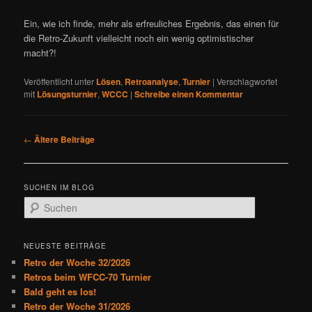
Ein, wie ich finde, mehr als erfreuliches Ergebnis, das einen für
die Retro-Zukunft vielleicht noch ein wenig optimistischer
macht?!
Veröffentlicht unter
Lösen
,
Retroanalyse
,
Turnier
|
Verschlagwortet
mit
Lösungsturnier
,
WCCC
|
Schreibe einen Kommentar
B
←
Ältere Beiträge
e
i
t
SUCHEN IM BLOG
r
S
a
u
g
c
s
h
NEUESTE BEITRÄGE
n
e
Retro der Woche 32/2026
a
n
Retros beim WFCC-70 Turnier
v
Bald geht es los!
i
Retro der Woche 31/2026