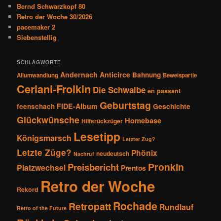
g
Bernd Schwarzkopf 80
a
Retro der Woche 30/2026
t
pacemaker 2
i
Siebenstellig
o
n
SCHLAGWORTE
Andernach
Anticirce
Bahnung
Allumwandlung
Beweispartie
Ceriani-Frolkin
Die Schwalbe
en passant
Geburtstag
FIDE-Album
feenschach
Geschichte
Glückwünsche
Homebase
Hilfsrückzüger
Lesetipp
Königsmarsch
Letzter Zug?
Letzte Züge?
Phönix
neudeutsch
Nachruf
Pronkin
Preisbericht
Platzwechsel
Prentos
Retro der Woche
Rekord
Rochade
Retropatt
Rundlauf
Retro of the Future