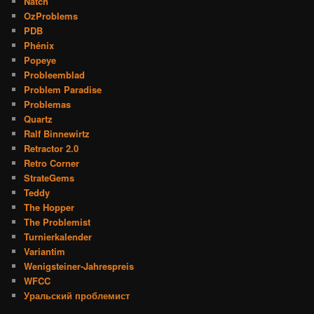
Natch
OzProblems
PDB
Phénix
Popeye
Probleemblad
Problem Paradise
Problemas
Quartz
Ralf Binnewirtz
Retractor 2.0
Retro Corner
StrateGems
Teddy
The Hopper
The Problemist
Turnierkalender
Variantim
Wenigsteiner-Jahrespreis
WFCC
Уральский проблемист