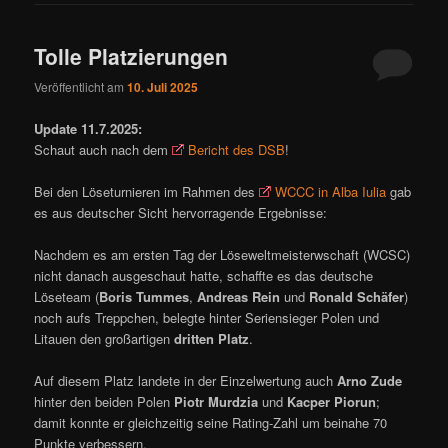
Tolle Platzierungen
Veröffentlicht am
10. Juli 2025
Update 11.7.2025:
Schaut auch nach dem
Bericht des DSB
!
Bei den Löseturnieren im Rahmen des
WCCC in Alba Iulia
gab
es aus deutscher Sicht hervorragende Ergebnisse:
Nachdem es am ersten Tag der Löseweltmeisterwschaft (WCSC)
nicht danach ausgeschaut hatte, schaffte es das deutsche
Löseteam (
Boris Tummes
,
Andreas Rein
und
Ronald Schäfer
)
noch aufs Treppchen, belegte hinter Seriensieger Polen und
Litauen den großartigen
dritten Platz
.
Auf diesem Platz landete in der Einzelwertung auch
Arno Zude
hinter den beiden Polen
Piotr Murdzia
und
Kacper Piorun
;
damit konnte er gleichzeitig seine Rating-Zahl um beinahe 70
Punkte verbessern.