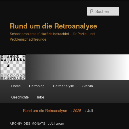
Such
Rund um die Retroanalyse
Schachprobleme rückwärts betrachtet – für Partie- und
Problemschachfreunde
H
Home
Retroblog
Retroanalyse
Stelvio
Zum
Zum
a
u
Geschichte
Infos
primären
sekundären
p
t
Rund um die Retroanalyse
→
2025
→ Juli
Inhalt
Inhalt
m
e
springen
springen
ARCHIV DES MONATS:
JULI 2025
n