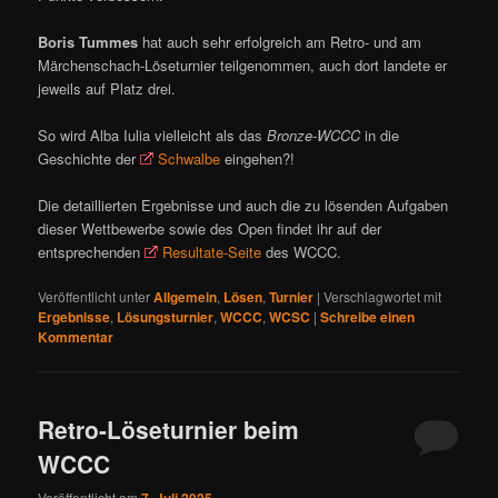
Boris Tummes
hat auch sehr erfolgreich am Retro- und am
Märchenschach-Löseturnier teilgenommen, auch dort landete er
jeweils auf Platz drei.
So wird Alba Iulia vielleicht als das
Bronze-WCCC
in die
Geschichte der
Schwalbe
eingehen?!
Die detaillierten Ergebnisse und auch die zu lösenden Aufgaben
dieser Wettbewerbe sowie des Open findet ihr auf der
entsprechenden
Resultate-Seite
des WCCC.
Veröffentlicht unter
Allgemein
,
Lösen
,
Turnier
|
Verschlagwortet mit
Ergebnisse
,
Lösungsturnier
,
WCCC
,
WCSC
|
Schreibe einen
Kommentar
Retro-Löseturnier beim
WCCC
Veröffentlicht am
7. Juli 2025