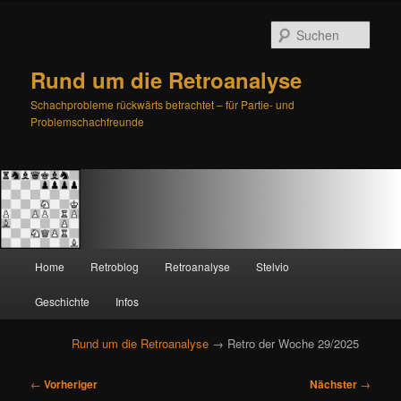
Such
Rund um die Retroanalyse
Schachprobleme rückwärts betrachtet – für Partie- und
Problemschachfreunde
H
Home
Retroblog
Retroanalyse
Stelvio
Zum
Zum
a
u
Geschichte
Infos
primären
sekundären
p
t
Rund um die Retroanalyse
→ Retro der Woche 29/2025
Inhalt
Inhalt
m
e
B
springen
springen
←
Vorheriger
Nächster
→
n
e