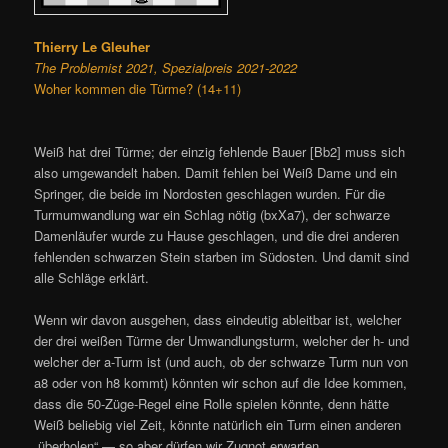
Thierry Le Gleuher
The Problemist 2021, Spezialpreis 2021-2022
Woher kommen die Türme? (14+11)
Weiß hat drei Türme; der einzig fehlende Bauer [Bb2] muss sich
also umgewandelt haben. Damit fehlen bei Weiß Dame und ein
Springer, die beide im Nordosten geschlagen wurden. Für die
Turmumwandlung war ein Schlag nötig (bxXa7), der schwarze
Damenläufer wurde zu Hause geschlagen, und die drei anderen
fehlenden schwarzen Stein starben im Südosten. Und damit sind
alle Schläge erklärt.
Wenn wir davon ausgehen, dass eindeutig ableitbar ist, welcher
der drei weißen Türme der Umwandlungsturm, welcher der h- und
welcher der a-Turm ist (und auch, ob der schwarze Turm nun von
a8 oder von h8 kommt) könnten wir schon auf die Idee kommen,
dass die 50-Züge-Regel eine Rolle spielen könnte, denn hätte
Weiß beliebig viel Zeit, könnte natürlich ein Turm einen anderen
„überholen“ — so aber dürfen wir Zugnot erwarten.