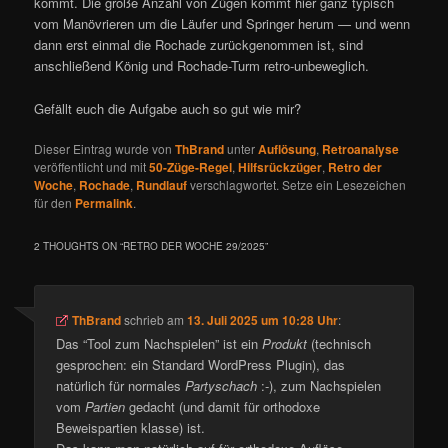
kommt. Die große Anzahl von Zügen kommt hier ganz typisch
vom Manövrieren um die Läufer und Springer herum — und wenn
dann erst einmal die Rochade zurückgenommen ist, sind
anschließend König und Rochade-Turm retro-unbeweglich.
Gefällt euch die Aufgabe auch so gut wie mir?
Dieser Eintrag wurde von
ThBrand
unter
Auflösung
,
Retroanalyse
veröffentlicht und mit
50-Züge-Regel
,
Hilfsrückzüger
,
Retro der
Woche
,
Rochade
,
Rundlauf
verschlagwortet. Setze ein Lesezeichen
für den
Permalink
.
2 THOUGHTS ON “
RETRO DER WOCHE 29/2025
”
ThBrand
schrieb
am
13. Juli 2025 um 10:28 Uhr
:
Das “Tool zum Nachspielen” ist ein
Produkt
(technisch
gesprochen: ein Standard WordPress Plugin), das
natürlich für normales
Partyschach
:-), zum Nachspielen
vom
Partien
gedacht (und damit für orthodoxe
Beweispartien klasse) ist.