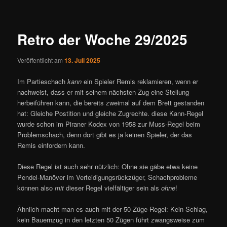
ü
i
t
r
Retro der Woche 29/2025
a
g
Veröffentlicht am
13. Juli 2025
s
n
Im Partieschach
kann
ein Spieler Remis reklamieren, wenn er
a
nachweist, dass er mit seinem nächsten Zug eine Stellung
v
herbeiführen kann, die bereits zweimal auf dem Brett gestanden
i
hat: Gleiche Postition und gleiche Zugrechte. diese Kann-Regel
g
wurde schon im Piraner Kodex von 1958 zur Muss-Regel beim
a
Problemschach, denn dort gibt es ja keinen Spieler, der das
t
Remis einfordern kann.
i
o
Diese Regel ist auch sehr nützlich: Ohne sie gäbe etwa keine
n
Pendel-Manöver im Verteidigungsrückzüger, Schachprobleme
können also
mit
dieser Regel vielfältiger sein als
ohne
!
Ähnlich macht man es auch mit der 50-Züge-Regel: Kein Schlag,
kein Bauernzug in den letzten 50 Zügen führt zwangsweise zum