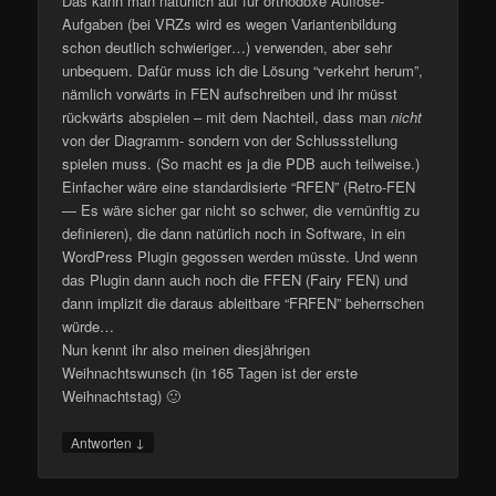
Das kann man natürlich auf für orthodoxe Auflöse-
Aufgaben (bei VRZs wird es wegen Variantenbildung
schon deutlich schwieriger…) verwenden, aber sehr
unbequem. Dafür muss ich die Lösung “verkehrt herum”,
nämlich vorwärts in FEN aufschreiben und ihr müsst
rückwärts abspielen – mit dem Nachteil, dass man
nicht
von der Diagramm- sondern von der Schlussstellung
spielen muss. (So macht es ja die PDB auch teilweise.)
Einfacher wäre eine standardisierte “RFEN” (Retro-FEN
— Es wäre sicher gar nicht so schwer, die vernünftig zu
definieren), die dann natürlich noch in Software, in ein
WordPress Plugin gegossen werden müsste. Und wenn
das Plugin dann auch noch die FFEN (Fairy FEN) und
dann implizit die daraus ableitbare “FRFEN” beherrschen
würde…
Nun kennt ihr also meinen diesjährigen
Weihnachtswunsch (in 165 Tagen ist der erste
Weihnachtstag) 🙂
↓
Antworten