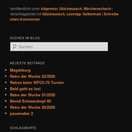
Veröffentlicht unter
Allgemein
,
Glückwunsch
,
Märchenschach
|
Verschlagwortet mit
Glückwunsch
,
Lesetipp
,
Selbstmatt
|
Schreibe
einen Kommentar
SUCHEN IM BLOG
S
u
c
h
NEUESTE BEITRÄGE
e
Magdeburg
n
Retro der Woche 32/2026
Retros beim WFCC-70 Turnier
Bald geht es los!
Retro der Woche 31/2026
Bernd Schwarzkopf 80
Retro der Woche 30/2026
pacemaker 2
SCHLAGWORTE