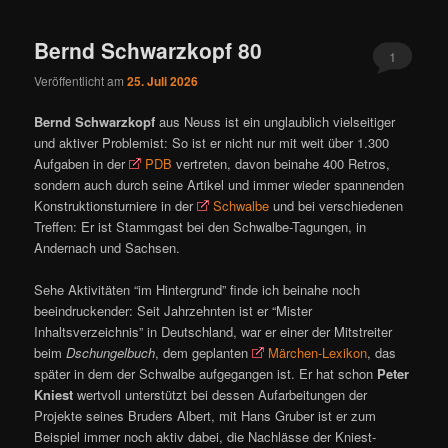
ü
Bernd Schwarzkopf 80
1
Veröffentlicht am
25. Juli 2026
Bernd Schwarzkopf
aus Neuss ist ein unglaublich vielseitiger
und aktiver Problemist: So ist er nicht nur mit weit über 1.300
Aufgaben in der
PDB
vertreten, davon beinahe 400 Retros,
sondern auch durch seine Artikel und immer wieder spannenden
Konstruktionsturniere in der
Schwalbe
und bei verschiedenen
Treffen: Er ist Stammgast bei den Schwalbe-Tagungen, in
Andernach und Sachsen.
Sehe Aktivitäten “im Hintergrund” finde ich beinahe noch
beeindruckender: Seit Jahrzehnten ist er “Mister
Inhaltsverzeichnis” in Deutschland, war er einer der Mitstreiter
beim
Dschungelbuch
, dem geplanten
Märchen-Lexikon
, das
später in dem der Schwalbe aufgegangen ist. Er hat schon
Peter
Kniest
wertvoll unterstützt bei dessen Aufarbeitungen der
Projekte seines Bruders Albert, mit Hans Gruber ist er zum
Beispiel immer noch aktiv dabei, die Nachlässe der Kniest-