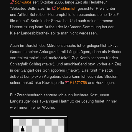
Schwalbe
seit Oktober 2005, lange Zeit als Redakteur
“Selected Selfmates” im
Problemist
, gesuchter Preisrichter
und Artikel-Schreiber. Hier empfehle ich besonders seine “Dies#
file mir auf” Serie in der Schwalbe. Und auch seine immense
Unterstützung beim Aufbau der Maßmann-Sammlung bei der
Kieler Landesbibliothek sollte man nicht vergessen.
Auch im Bereich des Märchenschachs ist er gelegentlich aktiv:
Gerade in seiner Anfangszeit mit Längstzügern, dann als Erfinder
von “take&make” und “make&take”, Zug-Kombinationen für den
Schlagfall: Schlag (“take”), und anschließend bzw. vorher ein Zug
in der Gangart des Schlagopfers (make”). Das führt meist zu
äußerst komplexen Aufgaben; dazu kann ich euch das Studium
seiner make&take Beweispartie
P1372758
ans Herz legen.
Für Zwischendurch serviere ich euch leichtere Kost, einen
Längstzüger des 15-jährigen Hartmut; die Lösung findet ihr hier
wie immer in einer Woche.