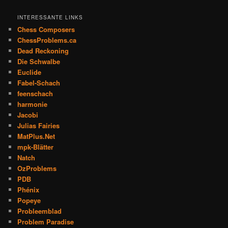
INTERESSANTE LINKS
Chess Composers
ChessProblems.ca
Dead Reckoning
Die Schwalbe
Euclide
Fabel-Schach
feenschach
harmonie
Jacobi
Julias Fairies
MatPlus.Net
mpk-Blätter
Natch
OzProblems
PDB
Phénix
Popeye
Probleemblad
Problem Paradise