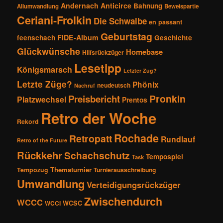
Andernach
Anticirce
Bahnung
Allumwandlung
Beweispartie
Ceriani-Frolkin
Die Schwalbe
en passant
Geburtstag
FIDE-Album
feenschach
Geschichte
Glückwünsche
Homebase
Hilfsrückzüger
Lesetipp
Königsmarsch
Letzter Zug?
Letzte Züge?
Phönix
neudeutsch
Nachruf
Pronkin
Preisbericht
Platzwechsel
Prentos
Retro der Woche
Rekord
Rochade
Retropatt
Rundlauf
Retro of the Future
Rückkehr
Schachschutz
Tempospiel
Task
Thematurnier
Tempozug
Turnierausschreibung
Umwandlung
Verteidigungsrückzüger
Zwischendurch
WCCC
WCSC
WCCI