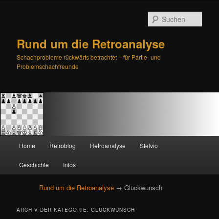
Such
Rund um die Retroanalyse
Schachprobleme rückwärts betrachtet – für Partie- und
Problemschachfreunde
H
Home
Retroblog
Retroanalyse
Stelvio
Zum
Zum
a
u
Geschichte
Infos
primären
sekundären
p
t
Rund um die Retroanalyse
→ Glückwunsch
Inhalt
Inhalt
m
e
springen
springen
ARCHIV DER KATEGORIE:
GLÜCKWUNSCH
n