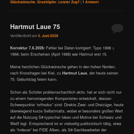
Glückwünsche
,
Grashüpfer
,
Letzter Zug?
|
1
Antwort
Hartmut Laue 75
Veröffentlicht am
5. Juni 2026
Korrektur 7.6.2026:
Fehler bei Daten korrigiert: Typo 1998 >
1968; beim Erscheinen (April 1968) war Hartmut erst 15.
Meine herzlichen Glückwünsche gehen in den hohen Norden,
nach Kronshagen bei Kiel, zu
Hartmut Laue
, der heute seinen
75. Geburtstag feiern kann.
Schon als Schüler problemschachlich aktiv, hat er sich nicht nur
zu einem hervorragenden Komponisten entwickelt, dessen
Schwerpunkte “orthodox” sind: Direkte Zwei- und Dreizüger, heute
überwiegend kurze Selbstmatts, wobei er besonders großen Wert
auf die Nutzung S#-typischer Ideen und Motive bei Schwarz und
Weiß legt. Entsprechend ist er vielseitig publizistisch tätig, etwa
als “Indexer” bei FIDE Alben, als S#-Sachbearbeiter der