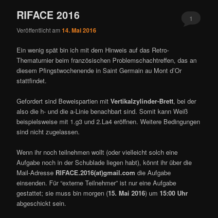
RIFACE 2016
1
Veröffentlicht am
14. Mai 2016
Ein wenig spät bin ich mit dem Hinweis auf das Retro-
Thematurnier beim französischen Problemschachtreffen, das an
diesem Pfingstwochenende in Saint Germain au Mont d’Or
stattfindet.
Gefordert sind Beweispartien mit
Vertikalzylinder-Brett
, bei der
also die h- und die a-Linie benachbart sind. Somit kann Weiß
beispielsweise mit 1.g3 und 2.La4 eröffnen. Weitere Bedingungen
sind nicht zugelassen.
Wenn ihr noch teilnehmen wollt (oder vielleicht solch eine
Aufgabe noch in der Schublade liegen habt), könnt ihr über die
Mail-Adresse
RIFACE.2016(at)gmail.com
die Aufgabe
einsenden. Für “externe Teilnehmer” ist nur eine Aufgabe
gestattet; sie muss bin morgen (
15. Mai 2016
) um
15:00 Uhr
abgeschickt sein.