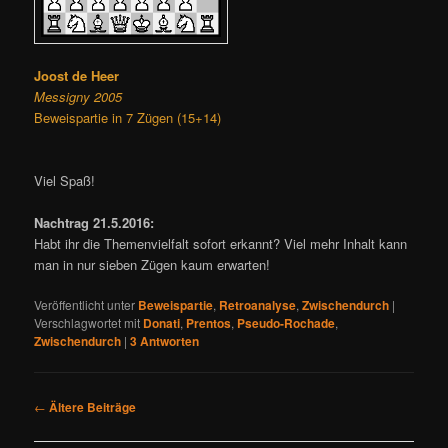
Joost de Heer
Messigny 2005
Beweispartie in 7 Zügen (15+14)
Viel Spaß!
Nachtrag 21.5.2016:
Habt ihr die Themenvielfalt sofort erkannt? Viel mehr Inhalt kann
man in nur sieben Zügen kaum erwarten!
Veröffentlicht unter
Beweispartie
,
Retroanalyse
,
Zwischendurch
|
Verschlagwortet mit
Donati
,
Prentos
,
Pseudo-Rochade
,
Zwischendurch
|
3
Antworten
B
←
Ältere Beiträge
e
i