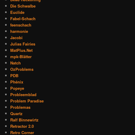
Die Schwalbe
Euclide
Fabel-Schach
feenschach
harmonie
Jacobi
Julias Fairies
MatPlus.Net
mpk-Blätter
Natch
OzProblems
PDB
Phénix
Popeye
Probleemblad
Problem Paradise
Problemas
Quartz
Ralf Binnewirtz
Retractor 2.0
Retro Corner