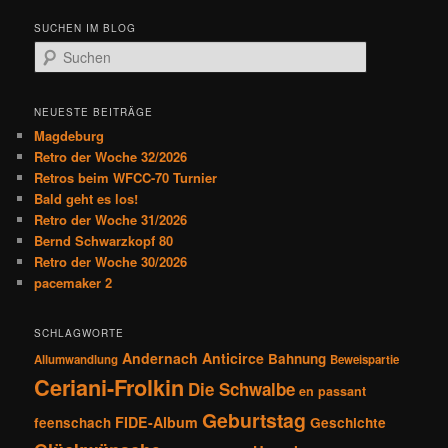
t
SUCHEN IM BLOG
r
S
a
u
g
c
s
h
NEUESTE BEITRÄGE
n
e
Magdeburg
a
n
Retro der Woche 32/2026
v
Retros beim WFCC-70 Turnier
i
Bald geht es los!
g
Retro der Woche 31/2026
a
Bernd Schwarzkopf 80
t
Retro der Woche 30/2026
i
pacemaker 2
o
n
SCHLAGWORTE
Andernach
Anticirce
Bahnung
Allumwandlung
Beweispartie
Ceriani-Frolkin
Die Schwalbe
en passant
Geburtstag
FIDE-Album
feenschach
Geschichte