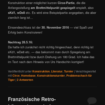
Konstruktion einer möglichst kurzen
Circe-Partie
, die die
Anfangsstellung
am Brettmittelpunkt gespiegelt
erspielt, also
sKd1, wDe8
etc. Es wird eine Beispielpartie angegeben, die aber
ziemlich lang ist…
Einsendeschluss ist der
30. November 2016
— viel Spaß und
Erfolg beim Konstruieren!
Nachtrag 28.5.16:
Da hatte ich zunächst nicht richtig hingeschaut, denn richtig ist
sKd1, wDe8 etc. — das bekommt man durch Spiegelung am
Brettmittelpunkt bzw durch Drehung um 180 Grad. Ich habe das
im Text nach dem Hinweis von Urs Handschin korrigiert!
Veröffentlicht unter
Konstruktion
,
Literatur
,
Turnier
|
Verschlagwortet
mit
Circe
,
Homebase
,
Konstruktionsturnier
,
Problemschach für
Tiger
|
2
Antworten
Französische Retro-