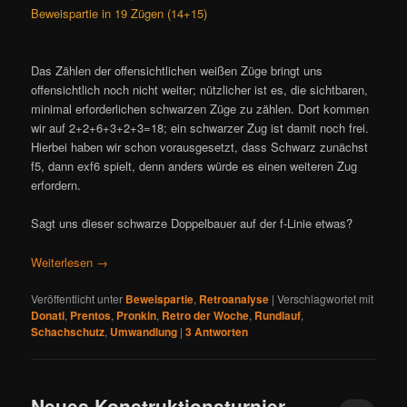
Beweispartie in 19 Zügen (14+15)
Das Zählen der offensichtlichen weißen Züge bringt uns
offensichtlich noch nicht weiter; nützlicher ist es, die sichtbaren,
minimal erforderlichen schwarzen Züge zu zählen. Dort kommen
wir auf 2+2+6+3+2+3=18; ein schwarzer Zug ist damit noch frei.
Hierbei haben wir schon vorausgesetzt, dass Schwarz zunächst
f5, dann exf6 spielt, denn anders würde es einen weiteren Zug
erfordern.
Sagt uns dieser schwarze Doppelbauer auf der f-Linie etwas?
Weiterlesen
→
Veröffentlicht unter
Beweispartie
,
Retroanalyse
|
Verschlagwortet mit
Donati
,
Prentos
,
Pronkin
,
Retro der Woche
,
Rundlauf
,
Schachschutz
,
Umwandlung
|
3
Antworten
Neues Konstruktionsturnier