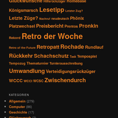
Glückwünsche
Homebase
Hilfsrückzüger
Lesetipp
Königsmarsch
Letzter Zug?
Letzte Züge?
Phönix
neudeutsch
Nachruf
Pronkin
Preisbericht
Platzwechsel
Prentos
Retro der Woche
Rekord
Rochade
Retropatt
Rundlauf
Retro of the Future
Rückkehr
Schachschutz
Tempospiel
Task
Thematurnier
Tempozug
Turnierausschreibung
Umwandlung
Verteidigungsrückzüger
Zwischendurch
WCCC
WCSC
WCCI
KATEGORIEN
Allgemein
(279)
Computer
(86)
Geschichte
(17)
Glückwunsch
(2)