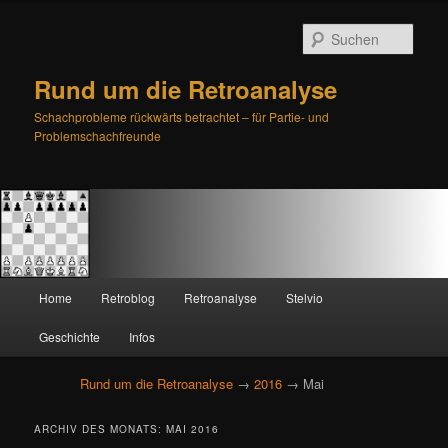
Such
Rund um die Retroanalyse
Schachprobleme rückwärts betrachtet – für Partie- und
Problemschachfreunde
H
Home
Retroblog
Retroanalyse
Stelvio
Zum
Zum
a
u
Geschichte
Infos
primären
sekundären
p
t
Rund um die Retroanalyse
→
2016
→ Mai
Inhalt
Inhalt
m
e
springen
springen
ARCHIV DES MONATS:
MAI 2016
n