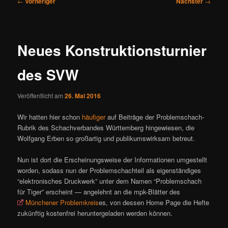
←
Vorheriger
Nächster
→
ü
e
i
t
r
Neues Konstruktionsturnier
a
g
des SVW
s
n
a
Veröffentlicht am
26. Mai 2016
v
Wir hatten hier schon
häufiger
auf Beiträge der Problemschach-
i
Rubrik des Schachverbandes Württemberg hingewiesen, die
g
Wolfgang Erben so großartig und publikumswirksam betreut.
a
t
Nun ist dort die Erscheinungsweise der Informationen umgestellt
i
worden, sodass nun der Problemschachteil als eigenständiges
o
“elektronisches Druckwerk” unter dem Namen “Problemschach
n
für Tiger” erscheint — angelehnt an die mpk-Blätter des
Münchener Problemkreis
es, von dessen Home Page die Hefte
zukünftig kostenfrei heruntergeladen werden können.