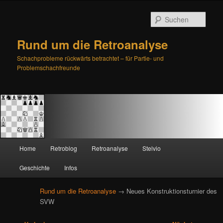
Such
Rund um die Retroanalyse
Schachprobleme rückwärts betrachtet – für Partie- und
Problemschachfreunde
H
Home
Retroblog
Retroanalyse
Stelvio
Zum
Zum
a
u
Geschichte
Infos
primären
sekundären
p
t
Rund um die Retroanalyse
→ Neues Konstruktionsturnier des
Inhalt
Inhalt
m
SVW
e
springen
springen
n
B