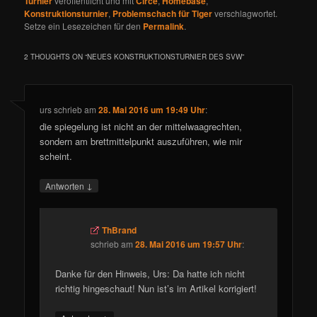
Turnier
veröffentlicht und mit
Circe
,
Homebase
,
Konstruktionsturnier
,
Problemschach für Tiger
verschlagwortet.
Setze ein Lesezeichen für den
Permalink
.
2 THOUGHTS ON “
NEUES KONSTRUKTIONSTURNIER DES SVW
”
urs
schrieb
am
28. Mai 2016 um 19:49 Uhr
:
die spiegelung ist nicht an der mittelwaagrechten,
sondern am brettmittelpunkt auszuführen, wie mir
scheint.
↓
Antworten
ThBrand
schrieb
am
28. Mai 2016 um 19:57 Uhr
:
Danke für den Hinweis, Urs: Da hatte ich nicht
richtig hingeschaut! Nun ist’s im Artikel korrigiert!