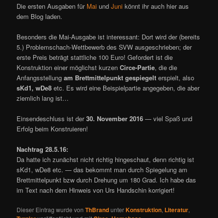
Die ersten Ausgaben für
Mai
und
Juni
könnt ihr auch hier aus
dem Blog laden.
Besonders die Mai-Ausgabe ist interessant: Dort wird der (bereits
5.) Problemschach-Wettbewerb des SVW ausgeschrieben; der
erste Preis beträgt stattliche 100 Euro! Gefordert ist die
Konstruktion einer möglichst kurzen
Circe-Partie
, die die
Anfangsstellung
am Brettmittelpunkt gespiegelt
erspielt, also
sKd1, wDe8
etc. Es wird eine Beispielpartie angegeben, die aber
ziemlich lang ist…
Einsendeschluss ist der
30. November 2016
— viel Spaß und
Erfolg beim Konstruieren!
Nachtrag 28.5.16:
Da hatte ich zunächst nicht richtig hingeschaut, denn richtig ist
sKd1, wDe8 etc. — das bekommt man durch Spiegelung am
Brettmittelpunkt bzw durch Drehung um 180 Grad. Ich habe das
im Text nach dem Hinweis von Urs Handschin korrigiert!
Dieser Eintrag wurde von
ThBrand
unter
Konstruktion
,
Literatur
,