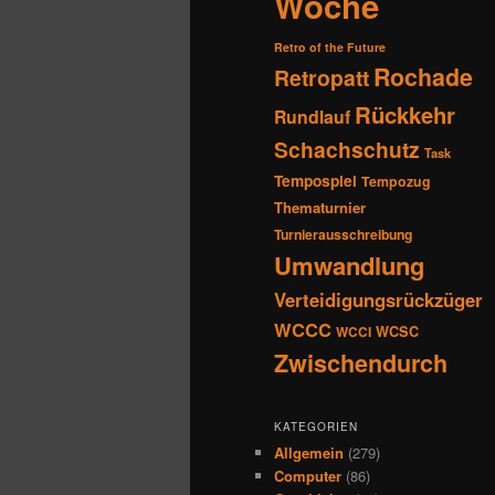
Woche
Retro of the Future
Rochade
Retropatt
Rückkehr
Rundlauf
Schachschutz
Task
Tempospiel
Tempozug
Thematurnier
Turnierausschreibung
Umwandlung
Verteidigungsrückzüger
WCCC
WCSC
WCCI
Zwischendurch
KATEGORIEN
Allgemein
(279)
Computer
(86)