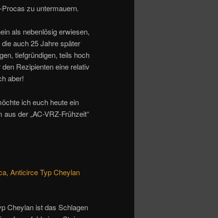
ce-Procas zu untermauern.
ein als nebenlösig erwiesen,
, die auch 25 Jahre später
gen, tiefgründigen, teils hoch
 den Rezipienten eine relativ
ch aber!
möchte ich euch heute ein
hm aus der „AC-VRZ-Frühzeit“
a, Anticirce Typ Cheylan
yp Cheylan ist das Schlagen