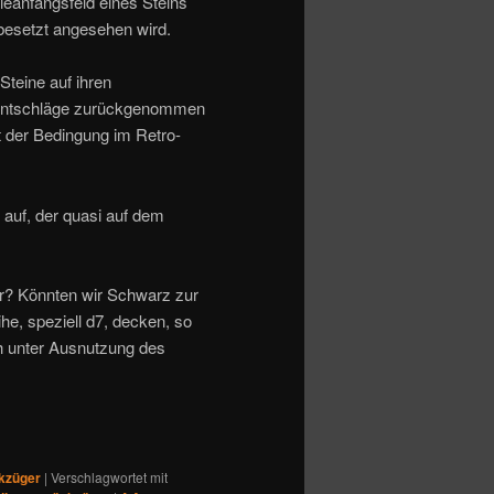
ieanfangsfeld eines Steins
s besetzt angesehen wird.
Steine auf ihren
e Entschläge zurückgenommen
t der Bedingung im Retro-
 auf, der quasi auf dem
ar? Könnten wir Schwarz zur
e, speziell d7, decken, so
h unter Ausnutzung des
kzüger
|
Verschlagwortet mit