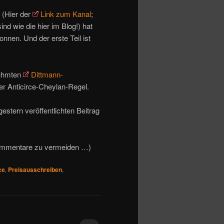
(Hier der
Link zum Kanal
;
ind wie die hier im Blog!) hat
onnen. Und der erste Teil ist
rühmten
Dittmann-
er Anticirce-Cheylan-Regel.
estern veröffentlichten Beitrag
-Kommentare zu vermeiden …)
ce
,
Preisausschreiben
,