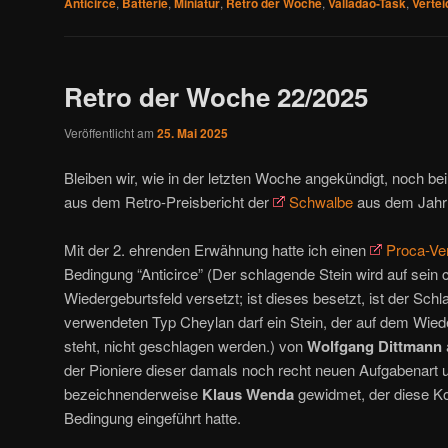
Anticirce
,
Batterie
,
Miniatur
,
Retro der Woche
,
Valladao-Task
,
Verte
Retro der Woche 22/2025
Veröffentlicht am
25. Mai 2025
Bleiben wir, wie in der letzten Woche angekündigt, noch 
aus dem Retro-Preisbericht der
Schwalbe
aus dem Jahr
Mit der 2. ehrenden Erwähnung hatte ich einen
Proca-Ve
Bedingung “Anticirce” (Der schlagende Stein wird auf sein 
Wiedergeburtsfeld versetzt; ist dieses besetzt, ist der Sch
verwendeten Typ Cheylan darf ein Stein, der auf dem Wied
steht, nicht geschlagen werden.) von
Wolfgang Dittmann
der Pioniere dieser damals noch recht neuen Aufgabenart 
bezeichnenderweise
Klaus Wenda
gewidmet, der diese K
Bedingung eingeführt hatte.