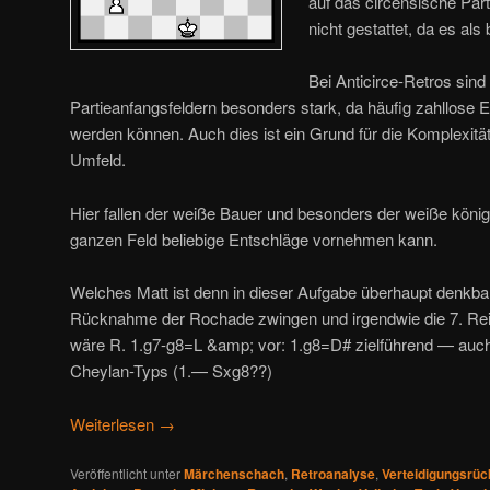
auf das circensische Part
nicht gestattet, da es al
Bei Anticirce-Retros sind 
Partieanfangsfeldern besonders stark, da häufig zahllos
werden können. Auch dies ist ein Grund für die Komplexitä
Umfeld.
Hier fallen der weiße Bauer und besonders der weiße könig
ganzen Feld beliebige Entschläge vornehmen kann.
Welches Matt ist denn in dieser Aufgabe überhaupt denkb
Rücknahme der Rochade zwingen und irgendwie die 7. Reih
wäre R. 1.g7-g8=L &amp; vor: 1.g8=D# zielführend — auc
Cheylan-Typs (1.— Sxg8??)
Weiterlesen
→
Veröffentlicht unter
Märchenschach
,
Retroanalyse
,
Verteidigungsrüc