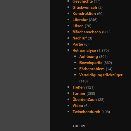
Geschichte
(17)
Glückwunsch
(2)
Konstruktion
(60)
Literatur
(246)
Lösen
(76)
Märchenschach
(233)
Nachruf
(3)
Partie
(6)
Retroanalyse
(1.370)
Auflösung
(304)
Beweispartie
(662)
Färbeproblem
(14)
Verteidigungsrückzüger
(110)
Treffen
(121)
Turnier
(288)
ÜberdenZaun
(28)
Video
(6)
Zwischendurch
(198)
ARCHIV