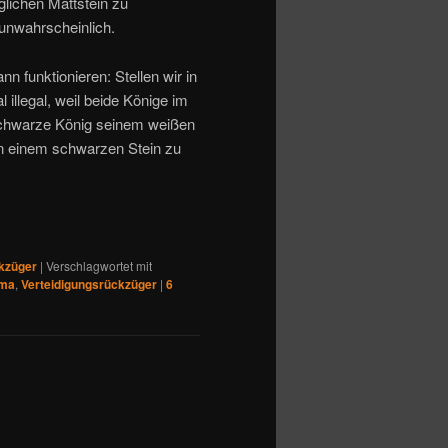
glichen Mattstein zu
 unwahrscheinlich.
n funktionieren: Stellen wir in
illegal, weil beide Könige im
schwarze König seinem weißen
on einem schwarzen Stein zu
kzüger
|
Verschlagwortet mit
ema
,
Verteidigungsrückzüger
|
6