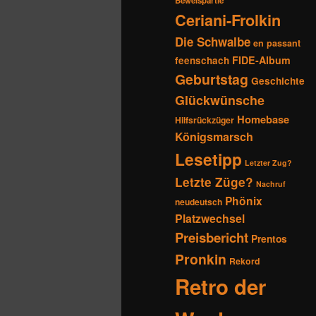
Beweispartie
Ceriani-Frolkin
Die Schwalbe
en passant
FIDE-Album
feenschach
Geburtstag
Geschichte
Glückwünsche
Homebase
Hilfsrückzüger
Königsmarsch
Lesetipp
Letzter Zug?
Letzte Züge?
Nachruf
Phönix
neudeutsch
Platzwechsel
Preisbericht
Prentos
Pronkin
Rekord
Retro der