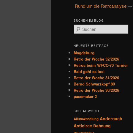
u
Rund um die Retroanalyse
→ A
primären
sekundären
p
t
Inhalt
Inhalt
SUCHEN IM BLOG
m
S
e
u
springen
springen
n
c
h
ü
NEUESTE BEITRÄGE
e
Magdeburg
n
Retro der Woche 32/2026
Retros beim WFCC-70 Turnier
Bald geht es los!
Retro der Woche 31/2026
Bernd Schwarzkopf 80
Retro der Woche 30/2026
pacemaker 2
SCHLAGWORTE
Andernach
Allumwandlung
Anticirce
Bahnung