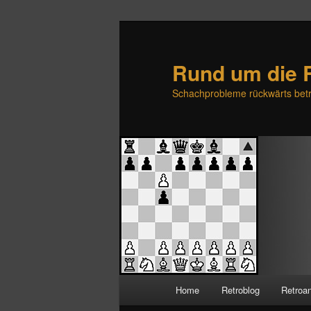
Rund um die 
Schachprobleme rückwärts betr
H
Home
Retroblog
Retroa
Zum
Zum
a