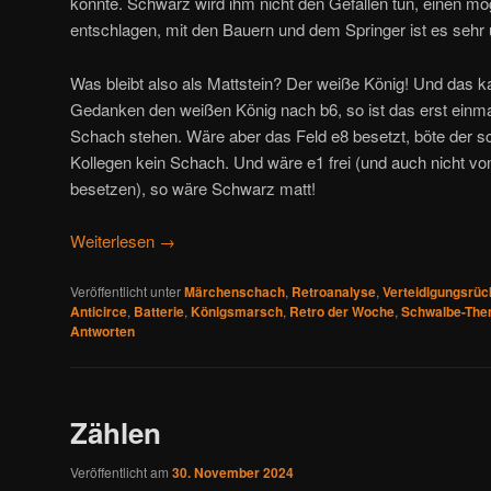
könnte. Schwarz wird ihm nicht den Gefallen tun, einen mö
entschlagen, mit den Bauern und dem Springer ist es sehr
Was bleibt also als Mattstein? Der weiße König! Und das kan
Gedanken den weißen König nach b6, so ist das erst einmal 
Schach stehen. Wäre aber das Feld e8 besetzt, böte der 
Kollegen kein Schach. Und wäre e1 frei (und auch nicht v
besetzen), so wäre Schwarz matt!
Weiterlesen
→
Veröffentlicht unter
Märchenschach
,
Retroanalyse
,
Verteidigungsrüc
Anticirce
,
Batterie
,
Königsmarsch
,
Retro der Woche
,
Schwalbe-Th
Antworten
Zählen
Veröffentlicht am
30. November 2024