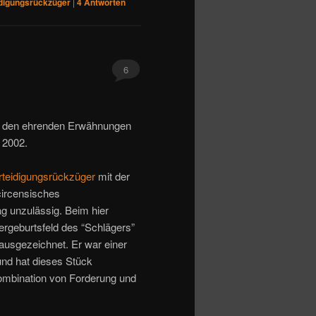
idigungsrückzüger
|
4
Antworten
6
bei den ehrenden Erwähnungen
 2002.
rteidigungsrückzüger
mit der
circensisches
lag unzulässig. Beim hier
ergeburtsfeld des “Schlägers”
ausgezeichnet. Er war einer
und hat dieses Stück
ombination von Forderung und