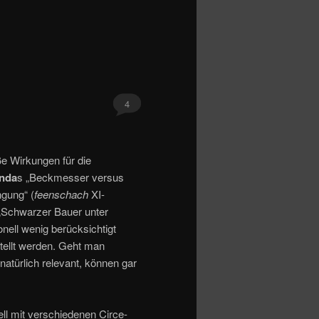
4
ße Wirkungen für die
nda
s „Beckmesser versus
ngung“ (
feenschach
XI-
Schwarzer Bauer unter
ionell wenig berücksichtigt
tellt werden. Geht man
atürlich relevant, können gar
ll mit verschiedenen Circe-