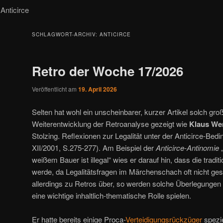
nticirce
SCHLAGWORT-ARCHIV:
ANTICIRCE
Retro der Woche 17/2026
Veröffentlicht am
19. April 2026
Selten hat wohl ein unscheinbarer, kurzer Artikel solch gro
Weiterentwicklung der Retroanalyse gezeigt wie
Klaus We
Stolzing. Reflexionen zur Legalität unter der Anticirce-Bedi
XII/2001, S.275-277). Am Beispiel der
Anticirce-Antinomie
„
weißem Bauer ist illegal“ wies er darauf hin, dass die tradit
werde, da Legalitätsfragen im Märchenschach oft nicht ges
allerdings zu Retros über, so werden solche Überlegungen n
eine wichtige inhaltlich-thematische Rolle spielen.
Er hatte bereits einige Proca-
Verteidigungsrückzüger
spezie