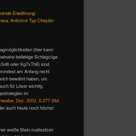
ehrende Erwähnung
oca, Anticirce Typ Cheylan
agmöglichkeiten (hier kann
einahe beliebige Schlagzüge
xSd6 oder Kg7xTh6) sind
mindest am Anfang recht
e sich bewährt haben, um
uch für Löser wichtig.
gsstrategien im
hwalbe, Dez. 2003, S.277-284
 der auch heute noch höchst
cher weiße Stein mattsetzen