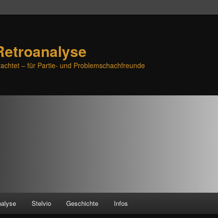
Retroanalyse
achtet – für Partie- und Problemschachfreunde
nalyse
Stelvio
Geschichte
Infos