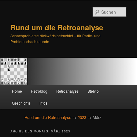
Such
Rund um die Retroanalyse
Schachprobleme rückwärts betrachtet – für Partie- und
Problemschachfreunde
H
Home
Retroblog
Retroanalyse
Stelvio
Zum
Zum
a
u
Geschichte
Infos
primären
sekundären
p
t
Rund um die Retroanalyse
→
2023
→ März
Inhalt
Inhalt
m
e
springen
springen
ARCHIV DES MONATS:
MÄRZ 2023
n