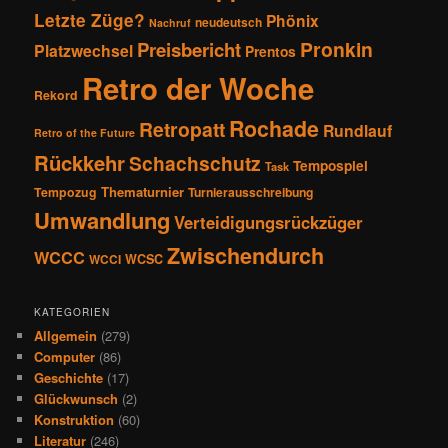
Letzte Züge?
Phönix
neudeutsch
Nachruf
Pronkin
Preisbericht
Platzwechsel
Prentos
Retro der Woche
Rekord
Rochade
Retropatt
Rundlauf
Retro of the Future
Rückkehr
Schachschutz
Tempospiel
Task
Thematurnier
Tempozug
Turnierausschreibung
Umwandlung
Verteidigungsrückzüger
Zwischendurch
WCCC
WCSC
WCCI
KATEGORIEN
Allgemein
(279)
Computer
(86)
Geschichte
(17)
Glückwunsch
(2)
Konstruktion
(60)
Literatur
(246)