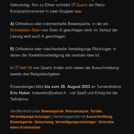
Geburtstag. Ihm zu Ehren schreibt
Quartz
ein Retro-
Kompositionsturnier in zwei Gruppen aus:
A)
Orthodoxe oder märchenhafte Beweispartie, in der ein
Schoebelen-Stein
von Stein A geschlagen wird; im Verlauf der
Lösung wird auch A geschlagen.
B)
Orthodoxe oder märchenhafte Verteidigungs-Rückzüger, in
denen die Vorwärtsverteidigung die zentrale Idee ist.
In
Heft 56
von Quartz finden sich neben der Ausschrreibung
jeweils drei Beispielaufgaben
Einsendungen bitte
bis zum 26. August 2023
an Turnierdirektor
Eric Huber
: hubereric@yahoo.fr ; viel Spaß und Erfolg bei der
Teilnahme.
Veröffentlicht unter
Beweispartie
,
Retroanalyse
,
Turnier
,
Verteidigungsrückzüger
|
Verschlagwortet mit
Ausschreibung
,
Beweispartie
,
Geburtstag
,
Verteidigungsrückzüger
|
Schreibe
einen Kommentar