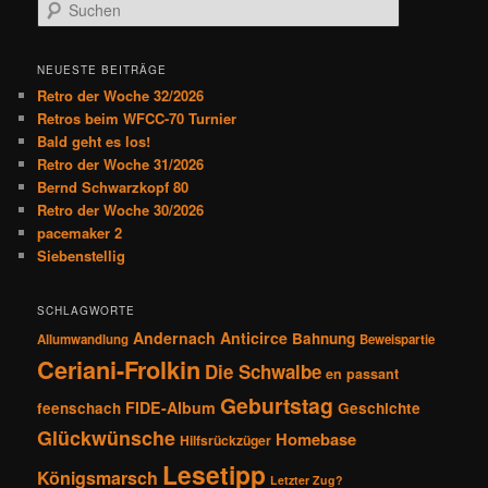
S
u
c
h
NEUESTE BEITRÄGE
e
Retro der Woche 32/2026
n
Retros beim WFCC-70 Turnier
Bald geht es los!
Retro der Woche 31/2026
Bernd Schwarzkopf 80
Retro der Woche 30/2026
pacemaker 2
Siebenstellig
SCHLAGWORTE
Andernach
Anticirce
Bahnung
Allumwandlung
Beweispartie
Ceriani-Frolkin
Die Schwalbe
en passant
Geburtstag
FIDE-Album
feenschach
Geschichte
Glückwünsche
Homebase
Hilfsrückzüger
Lesetipp
Königsmarsch
Letzter Zug?