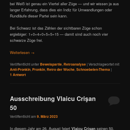
bei Weiß ist genau ein Viertel aller Züge — und wir wissen ja aus
langer Erfahrung, dass dies ein Indiz für Umwandlungen oder
Rundläufe dieser Partei sein kann.
Bei Schwarz ist das Zählen der sichtbaren Züge schon
ergiebiger: 1+0+4+0+5+5=15 — damit sind auch noch vier
schwarze Züge frei.
Weiterlesen
→
Veröffentlicht unter
Beweispartie
,
Retroanalyse
|
Verschlagwortet mit
Anti-Pronkin
,
Pronkin
,
Retro der Woche
,
Schnoebelen-Thema
|
1
Antwort
Ausschreibung Vlaicu Crişan
50
Veröffentlicht am
9. März 2023
In diesem Jahr am 26. August feiert
Vlaicu Crişan
seinen 50.