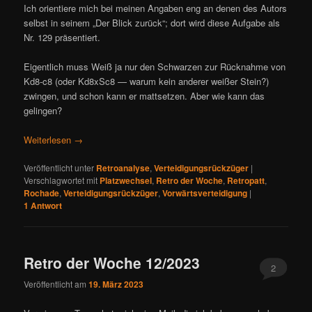
Ich orientiere mich bei meinen Angaben eng an denen des Autors
selbst in seinem „Der Blick zurück“; dort wird diese Aufgabe als
Nr. 129 präsentiert.
Eigentlich muss Weiß ja nur den Schwarzen zur Rücknahme von
Kd8-c8 (oder Kd8xSc8 — warum kein anderer weißer Stein?)
zwingen, und schon kann er mattsetzen. Aber wie kann das
gelingen?
Weiterlesen
→
Veröffentlicht unter
Retroanalyse
,
Verteidigungsrückzüger
|
Verschlagwortet mit
Platzwechsel
,
Retro der Woche
,
Retropatt
,
Rochade
,
Verteidigungsrückzüger
,
Vorwärtsverteidigung
|
1
Antwort
Retro der Woche 12/2023
2
Veröffentlicht am
19. März 2023