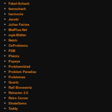
Fabel-Schach
feenschach
harmonie
Jacobi
Julias Fairies
MatPlus.Net
mpk-Blätter
Natch
OzProblems
PDB
Phénix
Popeye
Probleemblad
Problem Paradise
Problemas
Quartz
Ralf Binnewirtz
Retractor 2.0
Retro Corner
StrateGems
Teddy