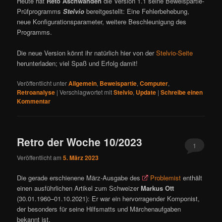
Heute hat
Reto Aschwanden
die Version 1.1 seine Beweispartie-
Prüfprogramms
Stelvio
bereitgestellt: Eine Fehlerbehebung,
neue Konfigurationsparameter, weitere Beschleunigung des
Programms.
Die neue Version könnt ihr natürlich hier von der
Stelvio-Seite
herunterladen; viel Spaß und Erfolg damit!
Veröffentlicht unter
Allgemein
,
Beweispartie
,
Computer
,
Retroanalyse
|
Verschlagwortet mit
Stelvio
,
Update
|
Schreibe einen
Kommentar
Retro der Woche 10/2023
1
Veröffentlicht am
5. März 2023
Die gerade erschienene März-Ausgabe des
Problemist
enthält
einen ausführlichen Artikel zum Schweizer
Markus Ott
(30.01.1960–01.10.2021): Er war ein hervorragender Komponist,
der besonders für seine Hilfsmatts und Märchenaufgaben
bekannt ist.