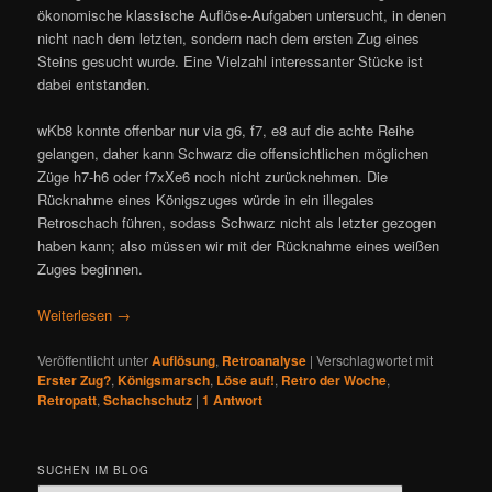
ökonomische klassische Auflöse-Aufgaben untersucht, in denen
nicht nach dem letzten, sondern nach dem ersten Zug eines
Steins gesucht wurde. Eine Vielzahl interessanter Stücke ist
dabei entstanden.
wKb8 konnte offenbar nur via g6, f7, e8 auf die achte Reihe
gelangen, daher kann Schwarz die offensichtlichen möglichen
Züge h7-h6 oder f7xXe6 noch nicht zurücknehmen. Die
Rücknahme eines Königszuges würde in ein illegales
Retroschach führen, sodass Schwarz nicht als letzter gezogen
haben kann; also müssen wir mit der Rücknahme eines weißen
Zuges beginnen.
Weiterlesen
→
Veröffentlicht unter
Auflösung
,
Retroanalyse
|
Verschlagwortet mit
Erster Zug?
,
Königsmarsch
,
Löse auf!
,
Retro der Woche
,
Retropatt
,
Schachschutz
|
1
Antwort
SUCHEN IM BLOG