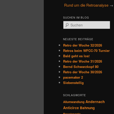
u
Rund um die Retroanalyse
→ 
primären
sekundären
p
t
Inhalt
Inhalt
SUCHEN IM BLOG
m
S
e
u
springen
springen
n
c
h
ü
NEUESTE BEITRÄGE
e
Retro der Woche 32/2026
n
Retros beim WFCC-70 Turnier
Bald geht es los!
Retro der Woche 31/2026
Bernd Schwarzkopf 80
Retro der Woche 30/2026
pacemaker 2
Siebenstellig
SCHLAGWORTE
Andernach
Allumwandlung
Anticirce
Bahnung