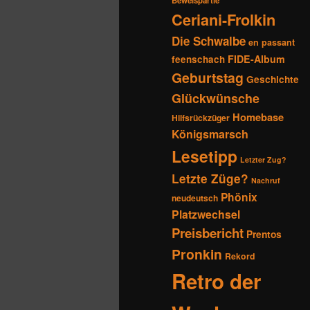
Beweispartie
Ceriani-Frolkin
Die Schwalbe
en passant
FIDE-Album
feenschach
Geburtstag
Geschichte
Glückwünsche
Homebase
Hilfsrückzüger
Königsmarsch
Lesetipp
Letzter Zug?
Letzte Züge?
Nachruf
Phönix
neudeutsch
Platzwechsel
Preisbericht
Prentos
Pronkin
Rekord
Retro der