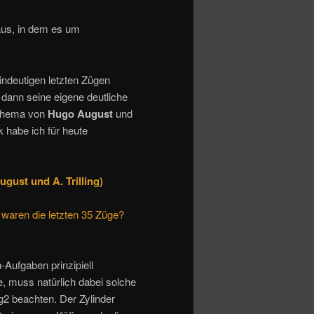
us, in dem es um
indeutigen letzten Zügen
r dann seine eigene deutliche
Schema von
Hugo August
und
 habe ich für heute
ugust und A. Trilling)
waren die letzten 35 Züge?
Aufgaben prinzipiell
e, muss natürlich dabei solche
2 beachten. Der Zylinder