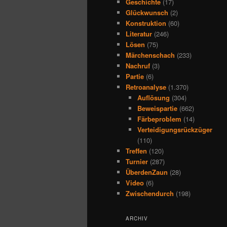
Geschichte
(17)
Glückwunsch
(2)
Konstruktion
(60)
Literatur
(246)
Lösen
(75)
Märchenschach
(233)
Nachruf
(3)
Partie
(6)
Retroanalyse
(1.370)
Auflösung
(304)
Beweispartie
(662)
Färbeproblem
(14)
Verteidigungsrückzüger
(110)
Treffen
(120)
Turnier
(287)
ÜberdenZaun
(28)
Video
(6)
Zwischendurch
(198)
ARCHIV