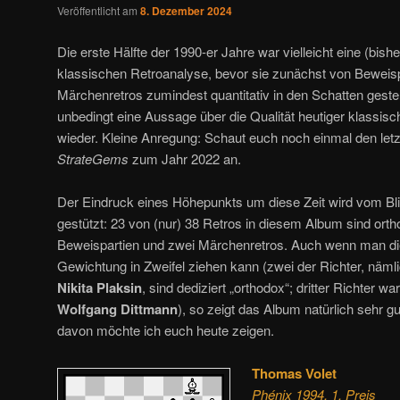
Veröffentlicht am
8. Dezember 2024
Die erste Hälfte der 1990-er Jahre war vielleicht eine (bishe
klassischen Retroanalyse, bevor sie zunächst von Beweisp
Märchenretros zumindest quantitativ in den Schatten geste
unbedingt eine Aussage über die Qualität heutiger klassisch
wieder. Kleine Anregung: Schaut euch noch einmal den let
StrateGems
zum Jahr 2022 an.
Der Eindruck eines Höhepunkts um diese Zeit wird vom B
gestützt: 23 von (nur) 38 Retros in diesem Album sind orth
Beweispartien und zwei Märchenretros. Auch wenn man di
Gewichtung in Zweifel ziehen kann (zwei der Richter, näml
Nikita Plaksin
, sind dediziert „orthodox“; dritter Richter wa
Wolfgang Dittmann
), so zeigt das Album natürlich sehr g
davon möchte ich euch heute zeigen.
Thomas Volet
Phénix 1994, 1. Preis