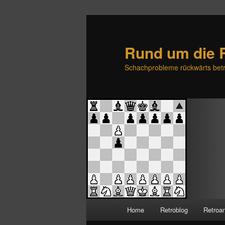
Rund um die 
Schachprobleme rückwärts betr
H
Home
Retroblog
Retroa
Zum
Zum
a