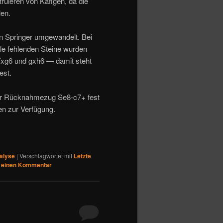
ruieren von Käfigen, da die
len.
en Springer umgewandelt. Bei
lle fehlenden Steine wurden
fxg6 und gxh6 — damit steht
est.
ter Rücknahmezug Se8-c7+ fest
n zur Verfügung.
alyse
|
Verschlagwortet mit
Letzte
 einen Kommentar