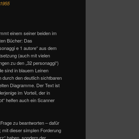
 1955
ammt einem seiner beiden im
hten Bücher: Das
onaggi e 1 autore“ aus dem
tsetzung (auch mit vielen
ngen zu den „32 personaggi“)
de sind in blauem Leinen
 durch den deutlich sichtbaren
lten Diagramme. Der Text ist
erjenige im Vorteil, der in
Not“ helfen auch ein Scanner
 Frage zu beantworten – dafür
g; mit dieser simplen Forderung
arz“ haben, sondern der