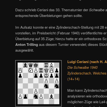
Dazu schrieb Ceriani das 33. Thematurnier der
Schwalbe
a
entsprechende Überbietungen gehen sollte.
Im Aufsatz konnte er eine Zylinderschach-Stellung mit 28 e
vorstellen, im Preisbericht (Februar 1940) veröffentlichte e
Überbietung auf 35 Züge; hierzu hatte er ein orthodoxes 
Anton Trilling
aus diesem Turnier verwendet; dieses Stück
ausgewählt.
Luigi Ceriani (nach H. A
Die Schwalbe 1940
Zylinderschach. Welches 
(14+14)
Man kann Zylinderschach-
analysieren wie orthodox
möglichen Züge wie La4-g