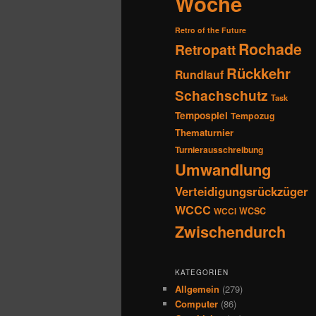
Woche
Retro of the Future
Rochade
Retropatt
Rückkehr
Rundlauf
Schachschutz
Task
Tempospiel
Tempozug
Thematurnier
Turnierausschreibung
Umwandlung
Verteidigungsrückzüger
WCCC
WCSC
WCCI
Zwischendurch
KATEGORIEN
Allgemein
(279)
Computer
(86)