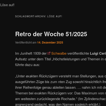
Löse auf!
SCHLAGWORT-ARCHIV:
LÖSE AUF!
Retro der Woche 51/2025
Veröffentlicht am
14. Dezember 2025
Im Juniheft 1939 der
Schwalbe
veröffentlichte
Luigi Cer
Aufsatz unter dem Titel „Höchstleistungen und Themen in
führte dazu aus:
„Unter
exakten Rückzügern
versteht man Stellungen, aus d
ausgeführten Züge bis zum nten Zug sowohl hinsichtlich ihre
ihrer Reihenfolge genau ableiten lassen. … nahm ich mit d
Themen bei exakten Rückzügern vor: Das Maximum von n 
am weitesten zurückliegende Rochade.“ (Im Zylinderschach 
angrenzend gedacht, was den Namen sogleich erklärt.)