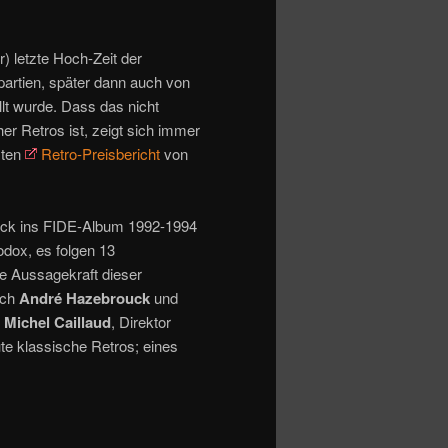
r) letzte Hoch-Zeit der
artien, später dann auch von
llt wurde. Dass das nicht
er Retros ist, zeigt sich immer
zten
Retro-Preisbericht
von
lick ins FIDE-Album 1992-1994
odox, es folgen 13
e Aussagekraft dieser
ich
André Hazebrouck
und
r
Michel Caillaud
, Direktor
ute klassische Retros; eines