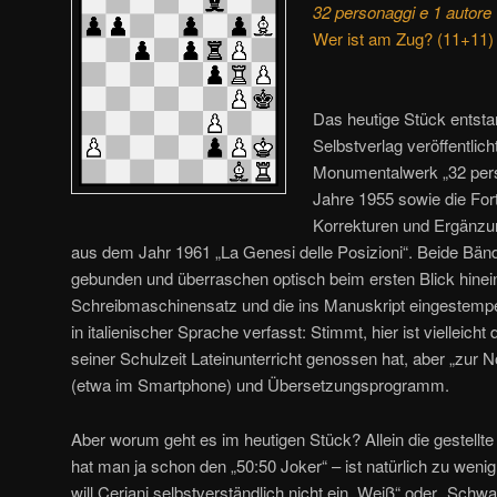
32 personaggi e 1 autore
Wer ist am Zug? (11+11)
Das heutige Stück entst
Selbstverlag veröffentlic
Monumentalwerk „32 pers
Jahre 1955 sowie die For
Korrekturen und Ergänzu
aus dem Jahr 1961 „La Genesi delle Posizioni“. Beide Bän
gebunden und überraschen optisch beim ersten Blick hinein
Schreibmaschinensatz und die ins Manuskript eingestempe
in italienischer Sprache verfasst: Stimmt, hier ist vielleicht d
seiner Schulzeit Lateinunterricht genossen hat, aber „zur 
(etwa im Smartphone) und Übersetzungsprogramm.
Aber worum geht es im heutigen Stück? Allein die gestellte
hat man ja schon den „50:50 Joker“ – ist natürlich zu weni
will Ceriani selbstverständlich nicht ein „Weiß“ oder „Schw