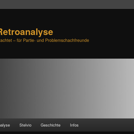
Retroanalyse
achtet – für Partie- und Problemschachfreunde
nalyse
Stelvio
Geschichte
Infos