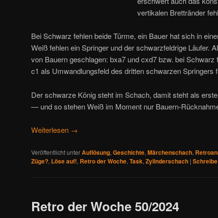
erschwert auch das konst
vertikalen Brettränder feh
Bei Schwarz fehlen beide Türme, ein Bauer hat sich in ein
Weiß fehlen ein Springer und der schwarzfeldrige Läufer. A
von Bauern geschlagen: bxa7 und cxd7 bzw. bei Schwarz 
c1 als Umwandlungsfeld des dritten schwarzen Springers f
Der schwarze König steht im Schach, damit steht als ers
— und so stehen Weiß im Moment nur Bauern-Rücknahme
Weiterlesen
→
Veröffentlicht unter
Auflösung
,
Geschichte
,
Märchenschach
,
Retroan
Züge?
,
Löse auf!
,
Retro der Woche
,
Task
,
Zylinderschach
|
Schreibe
Retro der Woche 50/2024