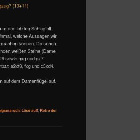
agzug? (13+11)
m den letzten Schlagfall
einmal, welche Aussagen wir
in machen können. Da sehen
hlenden weißen Steine (Dame
xf6 sowie hxg und gx7
bar: e2xf3, fxg und c3xd4.
ion auf dem Damenflügel auf.
igsmarsch
,
Löse auf!
,
Retro der