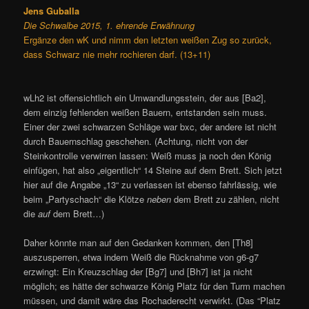
Jens Guballa
Die Schwalbe 2015, 1. ehrende Erwähnung
Ergänze den wK und nimm den letzten weißen Zug so zurück,
dass Schwarz nie mehr rochieren darf. (13+11)
wLh2 ist offensichtlich ein Umwandlungsstein, der aus [Ba2],
dem einzig fehlenden weißen Bauern, entstanden sein muss.
Einer der zwei schwarzen Schläge war bxc, der andere ist nicht
durch Bauernschlag geschehen. (Achtung, nicht von der
Steinkontrolle verwirren lassen: Weiß muss ja noch den König
einfügen, hat also „eigentlich“ 14 Steine auf dem Brett. Sich jetzt
hier auf die Angabe „13“ zu verlassen ist ebenso fahrlässig, wie
beim „Partyschach“ die Klötze
neben
dem Brett zu zählen, nicht
die
auf
dem Brett…)
Daher könnte man auf den Gedanken kommen, den [Th8]
auszusperren, etwa indem Weiß die Rücknahme von g6-g7
erzwingt: Ein Kreuzschlag der [Bg7] und [Bh7] ist ja nicht
möglich; es hätte der schwarze König Platz für den Turm machen
müssen, und damit wäre das Rochaderecht verwirkt. (Das “Platz