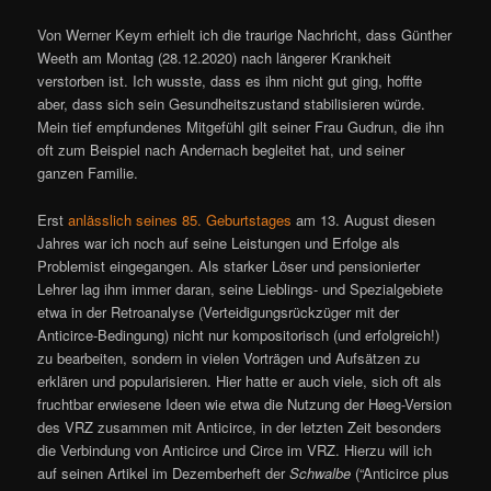
Von Werner Keym erhielt ich die traurige Nachricht, dass Günther
Weeth am Montag (28.12.2020) nach längerer Krankheit
verstorben ist. Ich wusste, dass es ihm nicht gut ging, hoffte
aber, dass sich sein Gesundheitszustand stabilisieren würde.
Mein tief empfundenes Mitgefühl gilt seiner Frau Gudrun, die ihn
oft zum Beispiel nach Andernach begleitet hat, und seiner
ganzen Familie.
Erst
anlässlich seines 85. Geburtstages
am 13. August diesen
Jahres war ich noch auf seine Leistungen und Erfolge als
Problemist eingegangen. Als starker Löser und pensionierter
Lehrer lag ihm immer daran, seine Lieblings- und Spezialgebiete
etwa in der Retroanalyse (Verteidigungsrückzüger mit der
Anticirce-Bedingung) nicht nur kompositorisch (und erfolgreich!)
zu bearbeiten, sondern in vielen Vorträgen und Aufsätzen zu
erklären und popularisieren. Hier hatte er auch viele, sich oft als
fruchtbar erwiesene Ideen wie etwa die Nutzung der Høeg-Version
des VRZ zusammen mit Anticirce, in der letzten Zeit besonders
die Verbindung von Anticirce und Circe im VRZ. Hierzu will ich
auf seinen Artikel im Dezemberheft der
Schwalbe
(“Anticirce plus