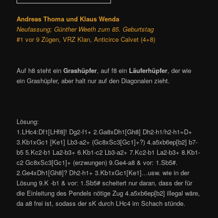
Andreas Thoma und Klaus Wenda
Neufassung; Günther Weeth zum 85. Geburtstag
#1 vor 9 Zügen, VRZ Klan, Anticirce Calvet (4+8)
Auf h8 steht ein
Grashüpfer
, auf f8 ein
Läuferhüpfer
, der wie
ein Grashüpfer, aber halt nur auf den Diagonalen zieht.
Lösung:
1.LHc4:Df1[LHf8]! Dg2-f1+ 2.Ga8xDh1[Gh8] Dh2-h1/h2-h1=D+
3.Kb1xGc1 [Ke1] Lb3-a2+ (Gc8xSc3[Gc1]+?) 4.a5xb6ep[b2] b7-
b5 5.Kc2-b1 La2-b3+ 6.Kb1-c2 Lb3-a2+ 7.Kc2-b1 La2-b3+ 8.Kb1-
c2 Gc8xSc3[Gc1]+ (erzwungen) 9.Ge4-a8 & vor: 1.Sb5#.
2.Ge4xDh1[Gh8]? Dh2-h1+ 3.Kb1xGc1[Ke1]…usw. wie in der
Lösung 9.K -b1 & vor: 1.Sb5# scheitert nur daran, dass der für
die Einleitung des Pendels nötige Zug 4.a5xb6ep[b2] illegal wäre,
da a8 frei ist, sodass der sK durch LHc4 im Schach stünde.