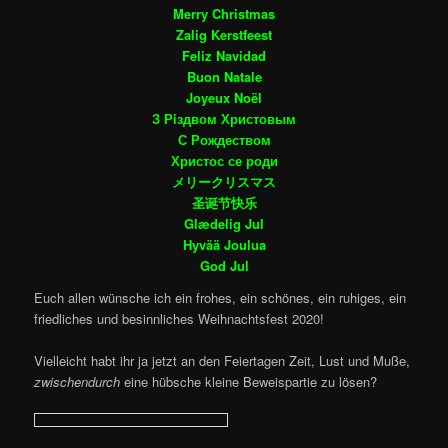
Merry Christmas
Zalig Kerstfeest
Feliz Navidad
acht
Buon Natale
Joyeux Noël
З Рiздвом Христовым
С Рождеством
Христос се роди
メリークリスマス
圣诞节快乐
Glædelig Jul
Hyvää Joulua
God Jul
Euch allen wünsche ich ein frohes, ein schönes, ein ruhiges, ein
friedliches und besinnliches Weihnachtsfest 2020!
Vielleicht habt ihr ja jetzt an den Feiertagen Zeit, Lust und Muße,
zwischendurch
eine hübsche kleine Beweispartie zu lösen?