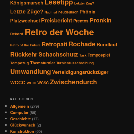
Lesetipp
Königsmarsch
Letzter Zug?
Letzte Züge?
Phönix
neudeutsch
Nachruf
Pronkin
Preisbericht
Platzwechsel
Prentos
Retro der Woche
Rekord
Rochade
Retropatt
Rundlauf
Retro of the Future
Rückkehr
Schachschutz
Tempospiel
Task
Thematurnier
Tempozug
Turnierausschreibung
Umwandlung
Verteidigungsrückzüger
Zwischendurch
WCCC
WCSC
WCCI
KATEGORIEN
Allgemein
(279)
Computer
(86)
Geschichte
(17)
Glückwunsch
(2)
Konstruktion
(60)