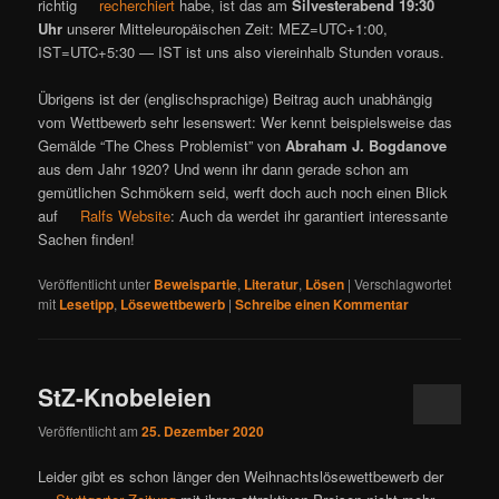
richtig
recherchiert
habe, ist das am
Silvesterabend 19:30
Uhr
unserer Mitteleuropäischen Zeit: MEZ=UTC+1:00,
IST=UTC+5:30 — IST ist uns also viereinhalb Stunden voraus.
Übrigens ist der (englischsprachige) Beitrag auch unabhängig
vom Wettbewerb sehr lesenswert: Wer kennt beispielsweise das
Gemälde “The Chess Problemist” von
Abraham J. Bogdanove
aus dem Jahr 1920? Und wenn ihr dann gerade schon am
gemütlichen Schmökern seid, werft doch auch noch einen Blick
auf
Ralfs Website
: Auch da werdet ihr garantiert interessante
Sachen finden!
Veröffentlicht unter
Beweispartie
,
Literatur
,
Lösen
|
Verschlagwortet
mit
Lesetipp
,
Lösewettbewerb
|
Schreibe einen Kommentar
StZ-Knobeleien
Veröffentlicht am
25. Dezember 2020
Leider gibt es schon länger den Weihnachtslösewettbewerb der