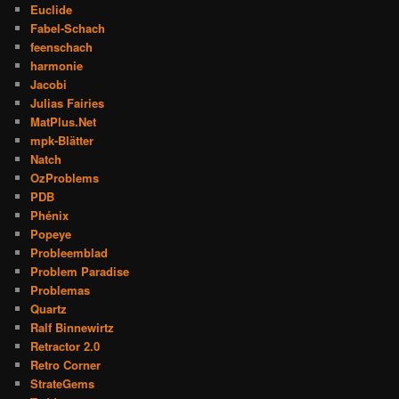
Euclide
Fabel-Schach
feenschach
harmonie
Jacobi
Julias Fairies
MatPlus.Net
mpk-Blätter
Natch
OzProblems
PDB
Phénix
Popeye
Probleemblad
Problem Paradise
Problemas
Quartz
Ralf Binnewirtz
Retractor 2.0
Retro Corner
StrateGems