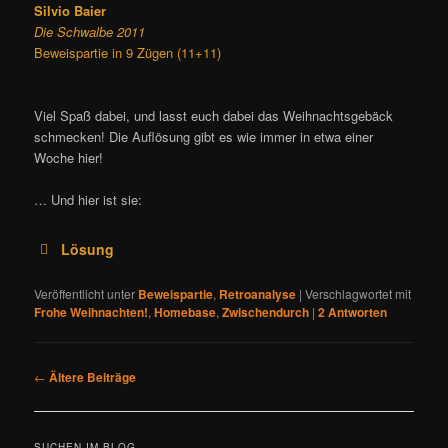
Silvio Baier
Die Schwalbe 2011
Beweispartie in 9 Zügen (11+11)
Viel Spaß dabei, und lasst euch dabei das Weihnachtsgebäck
schmecken! Die Auflösung gibt es wie immer in etwa einer
Woche hier!
… Und hier ist sie:
Lösung
Veröffentlicht unter
Beweispartie
,
Retroanalyse
|
Verschlagwortet mit
Frohe Weihnachten!
,
Homebase
,
Zwischendurch
|
2
Antworten
Prentos-Thema
B
←
Ältere Beiträge
e
i
t
SUCHEN IM BLOG