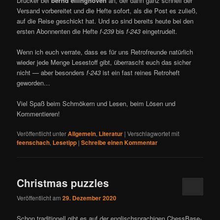
Drucker bei
bernd ellinghoven
an, der dann ganz schnell der
Versand vorbereitet und die Hefte sofort, als die Post es zuließ,
auf die Reise geschickt hat. Und so sind bereits heute bei den
ersten Abonnenten die Hefte
f-239
bis
f-243
eingetrudelt.
Wenn ich euch verrate, dass es für uns Retrofreunde natürlich
wieder jede Menge Lesestoff gibt, überrascht euch das sicher
nicht — aber besonders
f-243
ist ein fast reines Retroheft
geworden…
Viel Spaß beim Schmökern und Lesen, beim Lösen und
Kommentieren!
Veröffentlicht unter
Allgemein
,
Literatur
|
Verschlagwortet mit
feenschach
,
Lesetipp
|
Schreibe einen Kommentar
Christmas puzzles
Veröffentlicht am
29. Dezember 2020
Schon traditionell gibt es auf der englischsprachigen ChessBase-