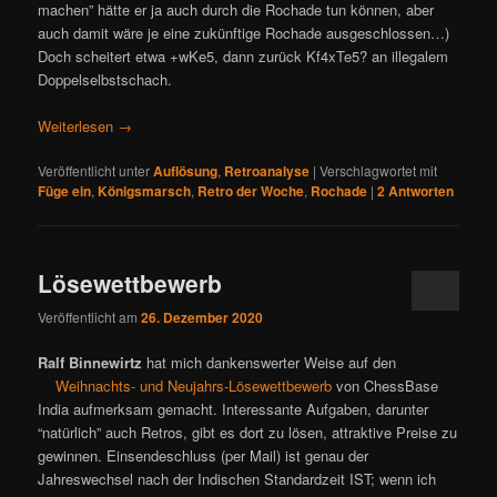
machen” hätte er ja auch durch die Rochade tun können, aber
auch damit wäre je eine zukünftige Rochade ausgeschlossen…)
Doch scheitert etwa +wKe5, dann zurück Kf4xTe5? an illegalem
Doppelselbstschach.
Weiterlesen
→
Veröffentlicht unter
Auflösung
,
Retroanalyse
|
Verschlagwortet mit
Füge ein
,
Königsmarsch
,
Retro der Woche
,
Rochade
|
2
Antworten
Lösewettbewerb
Veröffentlicht am
26. Dezember 2020
Ralf Binnewirtz
hat mich dankenswerter Weise auf den
Weihnachts- und Neujahrs-Lösewettbewerb
von ChessBase
India aufmerksam gemacht. Interessante Aufgaben, darunter
“natürlich” auch Retros, gibt es dort zu lösen, attraktive Preise zu
gewinnen. Einsendeschluss (per Mail) ist genau der
Jahreswechsel nach der Indischen Standardzeit IST; wenn ich