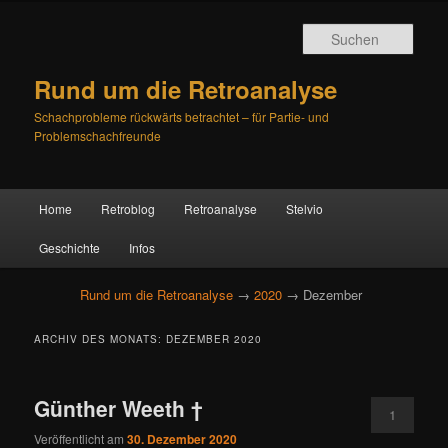
Such
Rund um die Retroanalyse
Schachprobleme rückwärts betrachtet – für Partie- und
Problemschachfreunde
H
Home
Retroblog
Retroanalyse
Stelvio
Zum
Zum
a
u
Geschichte
Infos
primären
sekundären
p
t
Rund um die Retroanalyse
→
2020
→ Dezember
Inhalt
Inhalt
m
e
springen
springen
ARCHIV DES MONATS:
DEZEMBER 2020
n
ü
Günther Weeth †
1
Veröffentlicht am
30. Dezember 2020