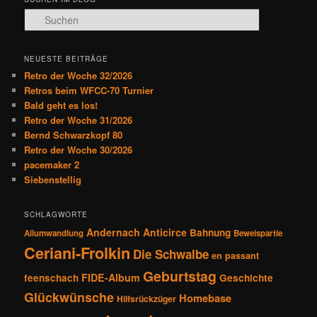
r
S
a
u
g
c
s
h
NEUESTE BEITRÄGE
n
e
Retro der Woche 32/2026
a
n
Retros beim WFCC-70 Turnier
v
Bald geht es los!
i
Retro der Woche 31/2026
g
Bernd Schwarzkopf 80
a
Retro der Woche 30/2026
t
pacemaker 2
i
Siebenstellig
o
n
SCHLAGWORTE
Andernach
Anticirce
Bahnung
Allumwandlung
Beweispartie
Ceriani-Frolkin
Die Schwalbe
en passant
Geburtstag
FIDE-Album
feenschach
Geschichte
Glückwünsche
Homebase
Hilfsrückzüger