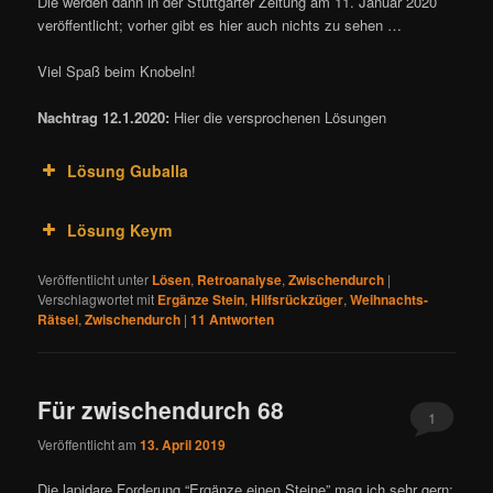
Die werden dann in der Stuttgarter Zeitung am 11. Januar 2020
veröffentlicht; vorher gibt es hier auch nichts zu sehen …
Viel Spaß beim Knobeln!
Nachtrag 12.1.2020:
Hier die versprochenen Lösungen
Lösung Guballa
Lösung Keym
Veröffentlicht unter
Lösen
,
Retroanalyse
,
Zwischendurch
|
Verschlagwortet mit
Ergänze Stein
,
Hilfsrückzüger
,
Weihnachts-
Rätsel
,
Zwischendurch
|
11
Antworten
Für zwischendurch 68
1
Veröffentlicht am
13. April 2019
Die lapidare Forderung “Ergänze einen Steine” mag ich sehr gern: