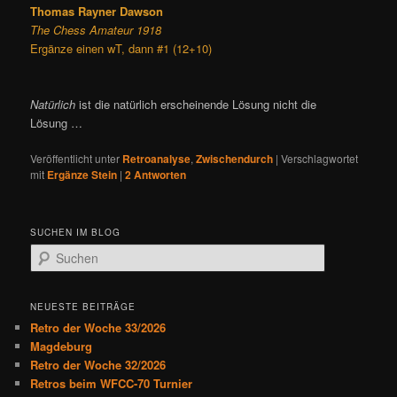
Thomas Rayner Dawson
The Chess Amateur 1918
Ergänze einen wT, dann #1 (12+10)
Natürlich
ist die natürlich erscheinende Lösung nicht die
Lösung …
Veröffentlicht unter
Retroanalyse
,
Zwischendurch
|
Verschlagwortet
mit
Ergänze Stein
|
2
Antworten
SUCHEN IM BLOG
S
u
c
h
NEUESTE BEITRÄGE
e
Retro der Woche 33/2026
n
Magdeburg
Retro der Woche 32/2026
Retros beim WFCC-70 Turnier