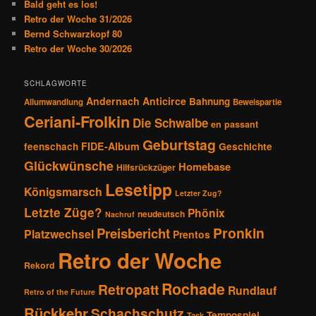
Bald geht es los!
Retro der Woche 31/2026
Bernd Schwarzkopf 80
Retro der Woche 30/2026
SCHLAGWORTE
Andernach
Anticirce
Bahnung
Allumwandlung
Beweispartie
Ceriani-Frolkin
Die Schwalbe
en passant
Geburtstag
FIDE-Album
feenschach
Geschichte
Glückwünsche
Homebase
Hilfsrückzüger
Lesetipp
Königsmarsch
Letzter Zug?
Letzte Züge?
Phönix
neudeutsch
Nachruf
Pronkin
Preisbericht
Platzwechsel
Prentos
Retro der Woche
Rekord
Rochade
Retropatt
Rundlauf
Retro of the Future
Rückkehr
Schachschutz
Tempospiel
Task