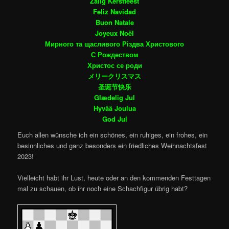
Zalig Kerstfeest
Feliz Navidad
Buon Natale
Joyeux Noël
Мирного та щасливого Різдва Христового
С Рождеством
Христос се роди
メリークリスマス
圣诞节快乐
Glædelig Jul
Hyvää Joulua
God Jul
Euch allen wünsche ich ein schönes, ein ruhiges, ein frohes, ein
besinnliches und ganz besonders ein friedliches Weihnachtsfest
2023!
Vielleicht habt ihr Lust, heute oder an den kommenden Festtagen
mal zu schauen, ob ihr noch eine Schachfigur übrig habt?