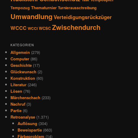
Thematurnier
Tempozug
Turnierausschreibung
Umwandlung
Verteidigungsrückzüger
Zwischendurch
WCCC
WCSC
WCCI
KATEGORIEN
Allgemein
(279)
Computer
(86)
Geschichte
(17)
Glückwunsch
(2)
Konstruktion
(60)
Literatur
(246)
Lösen
(76)
Märchenschach
(233)
Nachruf
(3)
Partie
(6)
Retroanalyse
(1.371)
Auflösung
(304)
Beweispartie
(663)
Färbeproblem
(14)