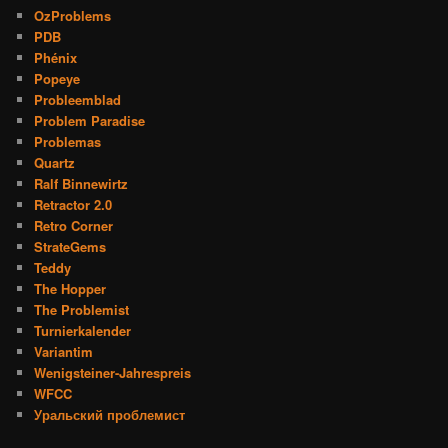
OzProblems
PDB
Phénix
Popeye
Probleemblad
Problem Paradise
Problemas
Quartz
Ralf Binnewirtz
Retractor 2.0
Retro Corner
StrateGems
Teddy
The Hopper
The Problemist
Turnierkalender
Variantim
Wenigsteiner-Jahrespreis
WFCC
Уральский проблемист