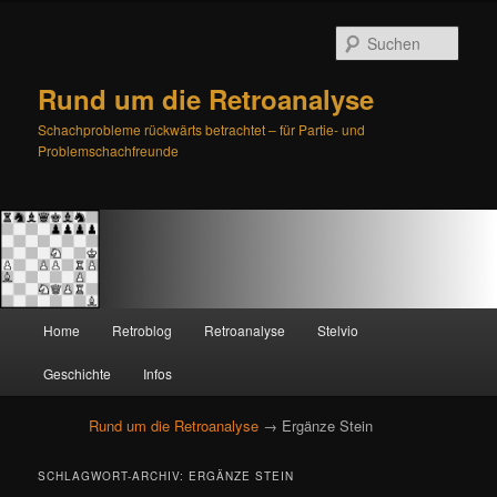
Such
Rund um die Retroanalyse
Schachprobleme rückwärts betrachtet – für Partie- und
Problemschachfreunde
H
Home
Retroblog
Retroanalyse
Stelvio
Zum
Zum
a
u
Geschichte
Infos
primären
sekundären
p
t
Rund um die Retroanalyse
→ Ergänze Stein
Inhalt
Inhalt
m
e
springen
springen
SCHLAGWORT-ARCHIV:
ERGÄNZE STEIN
n