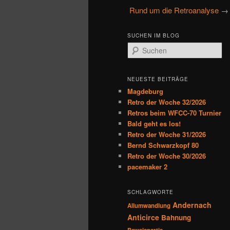
u
Rund um die Retroanalyse
→ 
primären
sekundären
p
t
Inhalt
Inhalt
SUCHEN IM BLOG
m
S
e
u
springen
springen
n
c
h
ü
NEUESTE BEITRÄGE
e
Magdeburg
n
Retro der Woche 32/2026
Retros beim WFCC-70 Turnier
Bald geht es los!
Retro der Woche 31/2026
Bernd Schwarzkopf 80
Retro der Woche 30/2026
pacemaker 2
SCHLAGWORTE
Andernach
Allumwandlung
Anticirce
Bahnung