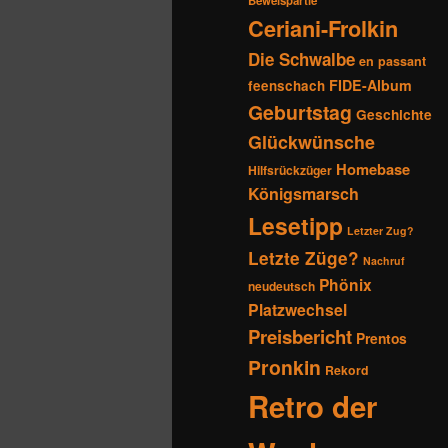
Beweispartie
Ceriani-Frolkin
Die Schwalbe
en passant
FIDE-Album
feenschach
Geburtstag
Geschichte
Glückwünsche
Homebase
Hilfsrückzüger
Königsmarsch
Lesetipp
Letzter Zug?
Letzte Züge?
Nachruf
Phönix
neudeutsch
Platzwechsel
Preisbericht
Prentos
Pronkin
Rekord
Retro der