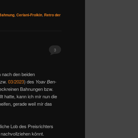
Bahnung
,
Ceriani-Frolkin
,
Retro der
3
n nach den beiden
zw.
03/2023
) des
Yoav Ben-
zweckreinen Bahnungen bzw.
lt hatte, kann ich mir nun die
neifen, gerade weil mir das
liche Lob des Preisrichters
 nachvollziehen könnt.