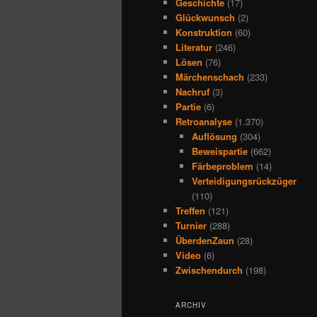
Geschichte
(17)
Glückwunsch
(2)
Konstruktion
(60)
Literatur
(246)
Lösen
(76)
Märchenschach
(233)
Nachruf
(3)
Partie
(6)
Retroanalyse
(1.370)
Auflösung
(304)
Beweispartie
(662)
Färbeproblem
(14)
Verteidigungsrückzüger
(110)
Treffen
(121)
Turnier
(288)
ÜberdenZaun
(28)
Video
(6)
Zwischendurch
(198)
ARCHIV