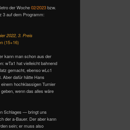
 Retro der Woche
02/2023
bzw.
atz 3 auf dem Programm:
er 2022, 3. Preis
en (15+16)
er kann man schon aus der
: wTa1 hat vielleicht bahnend
latz gemacht, ebenso wLc1
8. Aber dafür hätte Hans
h einem hochklassigen Turnier
er geben, wenn das alles wäre
en Schlages — bringt uns
ich der a-Bauer. Der aber kann
rden sein; er muss also