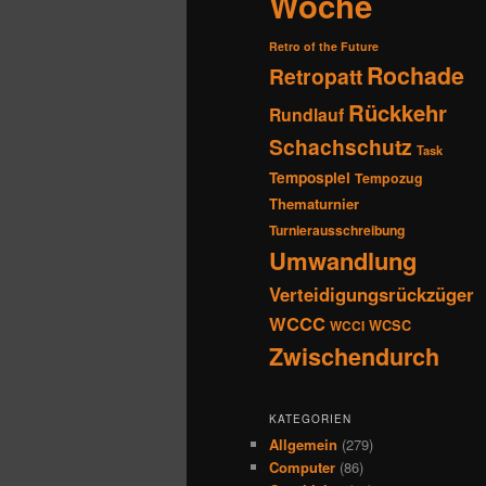
Woche
Retro of the Future
Rochade
Retropatt
Rückkehr
Rundlauf
Schachschutz
Task
Tempospiel
Tempozug
Thematurnier
Turnierausschreibung
Umwandlung
Verteidigungsrückzüger
WCCC
WCSC
WCCI
Zwischendurch
KATEGORIEN
Allgemein
(279)
Computer
(86)