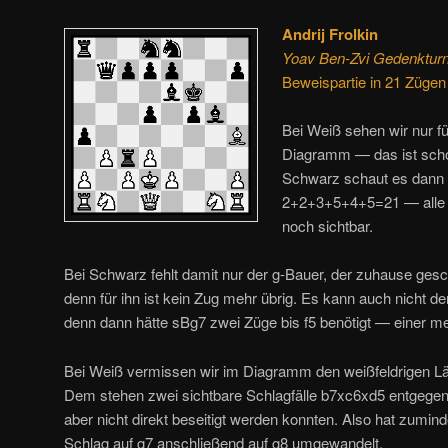
Andrij Frolkin
Yoav Ben-Zvi Gedenkturni
Beweispartie in 21 Zügen
Bei Weiß sehen wir nur fü
Diagramm — das ist scho
Schwarz schaut es dann 
2+2+3+5+4+5=21 — alle 
noch sichtbar.
Bei Schwarz fehlt damit nur der g-Bauer, der zuhause ges
denn für ihn ist kein Zug mehr übrig. Es kann auch nicht d
denn dann hätte sBg7 zwei Züge bis f5 benötigt — einer meh
Bei Weiß vermissen wir im Diagramm den weißfeldrigen Läu
Dem stehen zwei sichtbare Schlagfälle b7xc6xd5 entgegen
aber nicht direkt beseitigt werden konnten. Also hat zumin
Schlag auf g7 anschließend auf g8 umgewandelt.