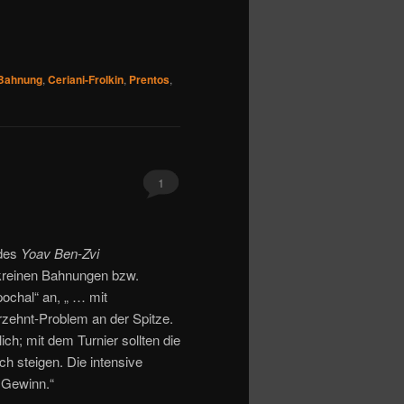
Bahnung
,
Ceriani-Frolkin
,
Prentos
,
1
 des
Yoav Ben-Zvi
kreinen Bahnungen bzw.
ochal“ an, „ … mit
zehnt-Problem an der Spitze.
ch; mit dem Turnier sollten die
h steigen. Die intensive
 Gewinn.“