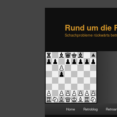
Rund um die 
Schachprobleme rückwärts betr
H
Home
Retroblog
Retroa
Zum
Zum
a