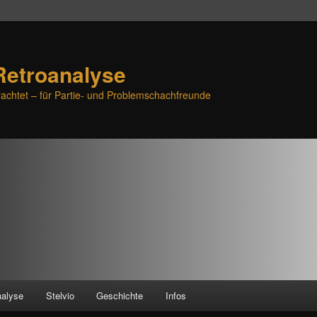
Retroanalyse
achtet – für Partie- und Problemschachfreunde
nalyse
Stelvio
Geschichte
Infos