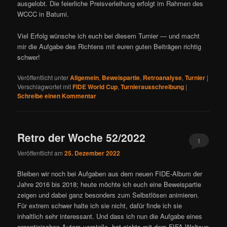
ausgelobt. Die feierliche Preisverleihung erfolgt im Rahmen des
WCCC in Batumi.
Viel Erfolg wünsche ich euch bei diesem Turnier — und macht
mir die Aufgabe des Richtens mit euren guten Beiträgen richtig
schwer!
Veröffentlicht unter
Allgemein
,
Beweispartie
,
Retroanalyse
,
Turnier
|
Verschlagwortet mit
FIDE World Cup
,
Turnierausschreibung
|
Schreibe einen Kommentar
Retro der Woche 52/2022
1
Veröffentlicht am
25. Dezember 2022
Bleiben wir noch bei Aufgaben aus dem neuen FIDE-Album der
Jahre 2016 bis 2018; heute möchte ich euch eine Beweispartie
zeigen und dabei ganz besonders zum Selbstlösen animieren.
Für extrem schwer halte ich sie nicht, dafür finde ich sie
inhaltlich sehr interessant. Und dass ich nun die Aufgabe eines
argentinischen Autors vorstelle, hat nichts mit dem FIFA-Weltcup