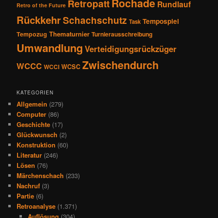
Rochade
Retropatt
Rundlauf
Retro of the Future
Rückkehr
Schachschutz
Tempospiel
Task
Thematurnier
Tempozug
Turnierausschreibung
Umwandlung
Verteidigungsrückzüger
Zwischendurch
WCCC
WCSC
WCCI
KATEGORIEN
Allgemein
(279)
Computer
(86)
Geschichte
(17)
Glückwunsch
(2)
Konstruktion
(60)
Literatur
(246)
Lösen
(76)
Märchenschach
(233)
Nachruf
(3)
Partie
(6)
Retroanalyse
(1.371)
Auflösung
(304)