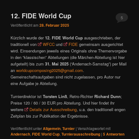
ü
12. FIDE World Cup
5
Veröffentlicht am
28. Februar 2025
Kürzlich wurde der
12. FIDE World Cup
ausgeschrieben, der
traditionell von
WFCC
und
FIDE
gemeinsam ausgerichtet
wird. Einsendungen jeweils eines Originals ohne Themenvorgabe
in den “klassischen” Abteilungen (die Märchen-Abteilung ist hier
aufgeteilt) bis zum
31. Mai 2025
(“Andernach-Samstag”) per Mail
an
worldcupcomposing2025@gmail.com
.
Gemeinschaftsaufgaben sind nicht zugelassen, pro Autor nur
eine Aufgabe je Abteilung.
Turnierdirektor ist
Torsten Linß
, Retro-Richter
Richard Dunn
;
Preise 120 / 60 / 30 EUR pro Abteilung. Und hier findet ihr
weitere
Details zur Ausschreibung
, u.a. den traditionell engen
Zeitplan bis zur Publikation der Ergebnisse.
Veröffentlicht unter
Allgemein
,
Turnier
|
Verschlagwortet mit
Andernach
,
FIDE World Cup
,
Turnierausschreibung
|
5
Antworten