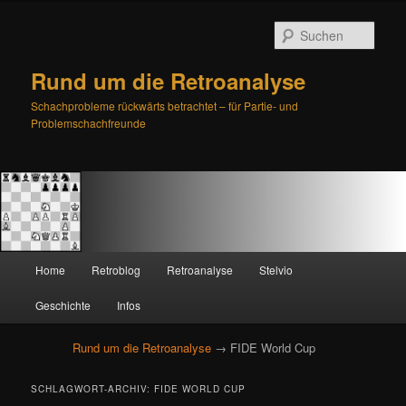
Such
Rund um die Retroanalyse
Schachprobleme rückwärts betrachtet – für Partie- und
Problemschachfreunde
H
Home
Retroblog
Retroanalyse
Stelvio
Zum
Zum
a
u
Geschichte
Infos
primären
sekundären
p
t
Rund um die Retroanalyse
→ FIDE World Cup
Inhalt
Inhalt
m
e
springen
springen
SCHLAGWORT-ARCHIV:
FIDE WORLD CUP
n