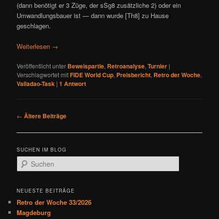
(dann benötigt er 3 Züge, der sSg8 zusätzliche 2) oder ein
Umwandlungsbauer ist — dann wurde [Th8] zu Hause
geschlagen.
Weiterlesen
→
Veröffentlicht unter
Beweispartie
,
Retroanalyse
,
Turnier
|
Verschlagwortet mit
FIDE World Cup
,
Preisbericht
,
Retro der Woche
,
Valladao-Task
|
1
Antwort
B
←
Ältere Beiträge
e
i
t
SUCHEN IM BLOG
r
S
a
u
g
c
s
h
NEUESTE BEITRÄGE
n
e
Retro der Woche 33/2026
a
n
Magdeburg
v