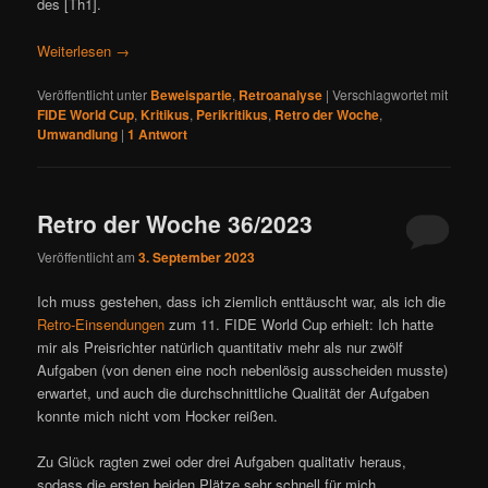
des [Th1].
Weiterlesen
→
Veröffentlicht unter
Beweispartie
,
Retroanalyse
|
Verschlagwortet mit
FIDE World Cup
,
Kritikus
,
Perikritikus
,
Retro der Woche
,
Umwandlung
|
1
Antwort
Retro der Woche 36/2023
Veröffentlicht am
3. September 2023
Ich muss gestehen, dass ich ziemlich enttäuscht war, als ich die
Retro-Einsendungen
zum 11. FIDE World Cup erhielt: Ich hatte
mir als Preisrichter natürlich quantitativ mehr als nur zwölf
Aufgaben (von denen eine noch nebenlösig ausscheiden musste)
erwartet, und auch die durchschnittliche Qualität der Aufgaben
konnte mich nicht vom Hocker reißen.
Zu Glück ragten zwei oder drei Aufgaben qualitativ heraus,
sodass die ersten beiden Plätze sehr schnell für mich