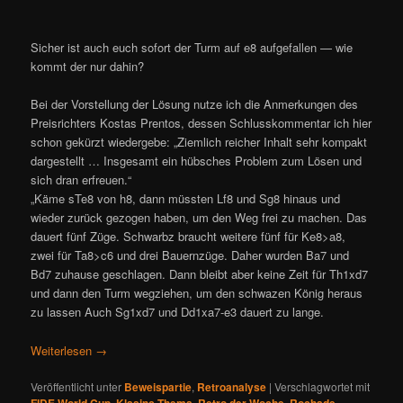
Sicher ist auch euch sofort der Turm auf e8 aufgefallen — wie
kommt der nur dahin?
Bei der Vorstellung der Lösung nutze ich die Anmerkungen des
Preisrichters Kostas Prentos, dessen Schlusskommentar ich hier
schon gekürzt wiedergebe: „Ziemlich reicher Inhalt sehr kompakt
dargestellt … Insgesamt ein hübsches Problem zum Lösen und
sich dran erfreuen.“
„Käme sTe8 von h8, dann müssten Lf8 und Sg8 hinaus und
wieder zurück gezogen haben, um den Weg frei zu machen. Das
dauert fünf Züge. Schwarbz braucht weitere fünf für Ke8>a8,
zwei für Ta8>c6 und drei Bauernzüge. Daher wurden Ba7 und
Bd7 zuhause geschlagen. Dann bleibt aber keine Zeit für Th1xd7
und dann den Turm wegziehen, um den schwazen König heraus
zu lassen Auch Sg1xd7 und Dd1xa7-e3 dauert zu lange.
Weiterlesen
→
Veröffentlicht unter
Beweispartie
,
Retroanalyse
|
Verschlagwortet mit
FIDE World Cup
,
Klasinc-Thema
,
Retro der Woche
,
Rochade
,