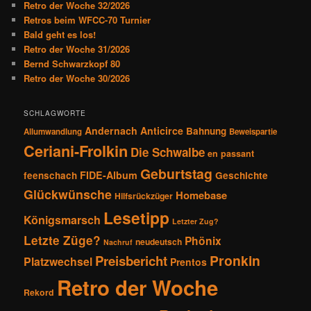
Retro der Woche 32/2026
i
Retros beim WFCC-70 Turnier
g
Bald geht es los!
a
Retro der Woche 31/2026
t
Bernd Schwarzkopf 80
i
Retro der Woche 30/2026
o
n
SCHLAGWORTE
Andernach
Anticirce
Bahnung
Allumwandlung
Beweispartie
Ceriani-Frolkin
Die Schwalbe
en passant
Geburtstag
FIDE-Album
feenschach
Geschichte
Glückwünsche
Homebase
Hilfsrückzüger
Lesetipp
Königsmarsch
Letzter Zug?
Letzte Züge?
Phönix
neudeutsch
Nachruf
Pronkin
Preisbericht
Platzwechsel
Prentos
Retro der Woche
Rekord