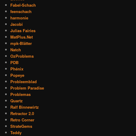
Fabel-Schach
feenschach
harmonie
Jacobi
Julias Fairies
MatPlus.Net
mpk-Blätter
Natch
OzProblems
PDB
Phénix
Popeye
Probleemblad
Problem Paradise
Problemas
Quartz
Ralf Binnewirtz
Retractor 2.0
Retro Corner
StrateGems
Teddy