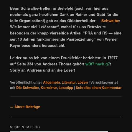
Beim Schwalbe-Treffen in Bielefeld (auch von hier aus
nochmals ganz herzlichen Dank an
Rainer
und
Gabi
für die
tolle Organisation!) gab es das Oktoberheft der
Schwalbe
:
Wie immer viel Le/ösestoff, wobei für uns Retroleute
besonders der knapp vierseitige Artikel “PRA und RS — eine
seit 10 Jahren funktionierende Paarbeziehung” von
Werner
Keym
besonders heraussticht.
Leider muss ich von einem Druckfehler berichten: In
17977
auf Seite 334 von
Andreas Thoma
gehört
wBf7 nach g7
!
Sorry an Andreas und an die Löser!
Veröffentlicht unter
Allgemein
,
Literatur
,
Lösen
|
Verschlagwortet
mit
Die Schwalbe
,
Korrektur
,
Lesetipp
|
Schreibe einen Kommentar
B
←
Ältere Beiträge
e
i
t
SUCHEN IM BLOG
r