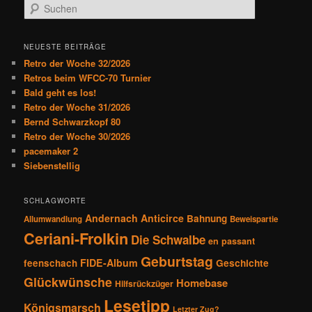
S
a
u
g
c
s
h
NEUESTE BEITRÄGE
n
e
Retro der Woche 32/2026
a
n
Retros beim WFCC-70 Turnier
v
Bald geht es los!
i
Retro der Woche 31/2026
g
Bernd Schwarzkopf 80
a
Retro der Woche 30/2026
t
pacemaker 2
i
Siebenstellig
o
n
SCHLAGWORTE
Andernach
Anticirce
Bahnung
Allumwandlung
Beweispartie
Ceriani-Frolkin
Die Schwalbe
en passant
Geburtstag
FIDE-Album
feenschach
Geschichte
Glückwünsche
Homebase
Hilfsrückzüger
Lesetipp
Königsmarsch
Letzter Zug?