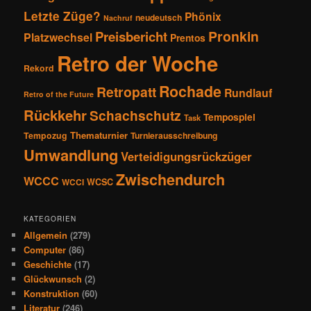
Letzte Züge?
Phönix
neudeutsch
Nachruf
Pronkin
Preisbericht
Platzwechsel
Prentos
Retro der Woche
Rekord
Rochade
Retropatt
Rundlauf
Retro of the Future
Rückkehr
Schachschutz
Tempospiel
Task
Thematurnier
Tempozug
Turnierausschreibung
Umwandlung
Verteidigungsrückzüger
Zwischendurch
WCCC
WCSC
WCCI
KATEGORIEN
Allgemein
(279)
Computer
(86)
Geschichte
(17)
Glückwunsch
(2)
Konstruktion
(60)
Literatur
(246)