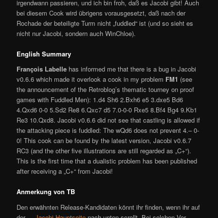
irgendwann passieren, und ich bin froh, daß es Jacobi gibt! Auch
bei diesem Cook wird übrigens vorausgesetzt, daß nach der
Rochade der beteiligte Turm nicht „fuddled“ ist (und so sieht es
nicht nur Jacobi, sondern auch WinChloe).
English Summary
François Labelle
has informed me that there is a bug in Jacobi
v0.6.6 which made it overlook a cook in my problem
FM1
(see
the announcement of the Retroblog’s thematic tourney on proof
games with Fuddled Men): 1.d4 Sh6 2.Bxh6 e5 3.dxe5 Bd6
4.Qxd6 0-0 5.Sd2 Re8 6.Qxc7 d5 7.0-0-0 Rxe5 8.Bf4 Bg4 9.Kb1
Re3 10.Qxd8. Jacobi v0.6.6 did not see that castling is allowed if
the attacking piece is fuddled: The wQd6 does not prevent 4.– 0-
0! This cook can be found by the latest version, Jacobi v0.6.7
RC3 (and the other five illustrations are still regarded as „C+“).
This is the first time that a dualistic problem has been published
after receiving a „C+“ from Jacobi!
Anmerkung von TB
Den erwähnten Release-Kandidaten könnt ihr finden, wenn ihr auf
der
Jacobi-Hauptseite
nach unten scrollt. Bei solchen Vor-