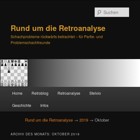
Such
Rund um die Retroanalyse
Schachprobleme rückwärts betrachtet – für Partie- und
Problemschachfreunde
H
Home
Retroblog
Retroanalyse
Stelvio
Zum
Zum
a
u
Geschichte
Infos
primären
sekundären
p
t
Rund um die Retroanalyse
→
2019
→ Oktober
Inhalt
Inhalt
m
e
springen
springen
ARCHIV DES MONATS:
OKTOBER 2019
n