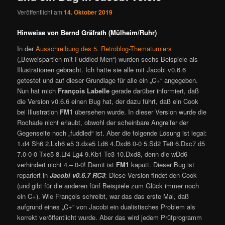
Veröffentlicht am
14. Oktober 2019
Hinweise von Bernd Gräfrath (Mülheim/Ruhr)
In der
Ausschreibung des 5. Retroblog-Thematurniers
(„Beweispartien mit Fuddled Men“) wurden sechs Beispiele als
Illustrationen gebracht. Ich hatte sie alle mit Jacobi v0.6.6
getestet und auf dieser Grundlage für alle ein „C+“ angegeben.
Nun hat mich
François Labelle
gerade darüber informiert, daß
die Version v0.6.6 einen Bug hat, der dazu führt, daß ein Cook
bei Illustration
FM1
übersehen wurde. In dieser Version wurde die
Rochade nicht erlaubt, obwohl der scheinbare Angreifer der
Gegenseite noch „fuddled“ ist. Aber die folgende Lösung ist legal:
1.d4 Sh6 2.Lxh6 e5 3.dxe5 Ld6 4.Dxd6 0-0 5.Sd2 Te8 6.Dxc7 d5
7.0-0-0 Txe5 8.Lf4 Lg4 9.Kb1 Te3 10.Dxd8, denn die wDd6
verhindert nicht 4.– 0-0! Damit ist
FM1
kaputt. Dieser Bug ist
repariert in
Jacobi v0.6.7 RC3
: Diese Version findet den Cook
(und gibt für die anderen fünf Beispiele zum Glück immer noch
ein C+). Wie François schreibt, war das das erste Mal, daß
aufgrund eines „C+“ von Jacobi ein dualistisches Problem als
korrekt veröffentlicht wurde. Aber das wird jedem Prüfprogramm