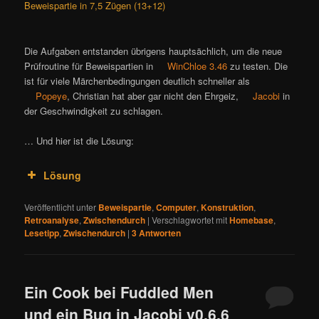
Beweispartie in 7,5 Zügen (13+12)
Die Aufgaben entstanden übrigens hauptsächlich, um die neue
Prüfroutine für Beweispartien in
WinChloe 3.46
zu testen. Die
ist für viele Märchenbedingungen deutlich schneller als
Popeye
, Christian hat aber gar nicht den Ehrgeiz,
Jacobi
in
der Geschwindigkeit zu schlagen.
… Und hier ist die Lösung:
Lösung
Veröffentlicht unter
Beweispartie
,
Computer
,
Konstruktion
,
Retroanalyse
,
Zwischendurch
|
Verschlagwortet mit
Homebase
,
Lesetipp
,
Zwischendurch
|
3
Antworten
Ein Cook bei Fuddled Men
und ein Bug in Jacobi v0.6.6