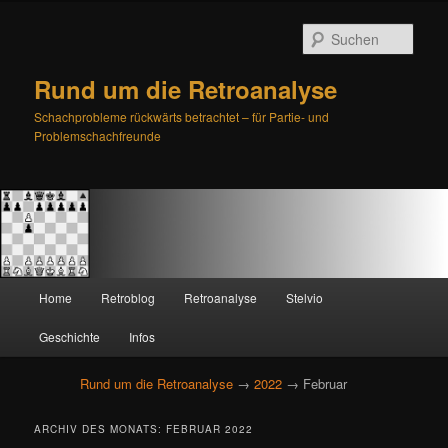
Such
Rund um die Retroanalyse
Schachprobleme rückwärts betrachtet – für Partie- und
Problemschachfreunde
H
Home
Retroblog
Retroanalyse
Stelvio
Zum
Zum
a
u
Geschichte
Infos
primären
sekundären
p
t
Rund um die Retroanalyse
→
2022
→ Februar
Inhalt
Inhalt
m
e
springen
springen
ARCHIV DES MONATS:
FEBRUAR 2022
n