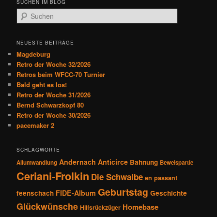
SUCHEN IM BLOG
S
u
c
h
NEUESTE BEITRÄGE
e
Magdeburg
n
Retro der Woche 32/2026
Retros beim WFCC-70 Turnier
Bald geht es los!
Retro der Woche 31/2026
Bernd Schwarzkopf 80
Retro der Woche 30/2026
pacemaker 2
SCHLAGWORTE
Andernach
Anticirce
Bahnung
Allumwandlung
Beweispartie
Ceriani-Frolkin
Die Schwalbe
en passant
Geburtstag
FIDE-Album
feenschach
Geschichte
Glückwünsche
Homebase
Hilfsrückzüger