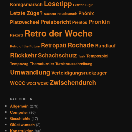
Lesetipp
Königsmarsch
Letzter Zug?
Letzte Züge?
Phönix
neudeutsch
Nachruf
Pronkin
Preisbericht
Platzwechsel
Prentos
Retro der Woche
Rekord
Rochade
Retropatt
Rundlauf
Retro of the Future
Rückkehr
Schachschutz
Tempospiel
Task
Thematurnier
Tempozug
Turnierausschreibung
Umwandlung
Verteidigungsrückzüger
Zwischendurch
WCCC
WCSC
WCCI
KATEGORIEN
Allgemein
(279)
Computer
(86)
Geschichte
(17)
Glückwunsch
(2)
Konstruktion
(60)