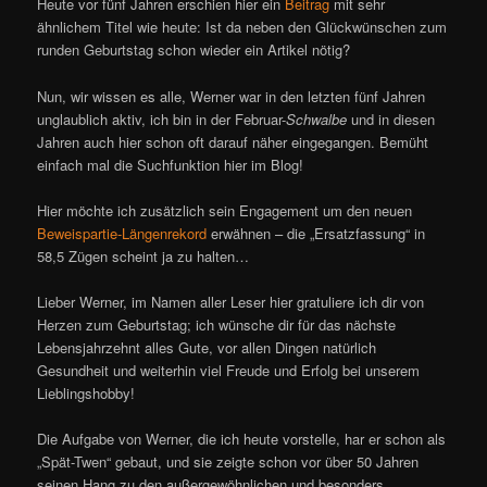
Heute vor fünf Jahren erschien hier ein
Beitrag
mit sehr
ähnlichem Titel wie heute: Ist da neben den Glückwünschen zum
runden Geburtstag schon wieder ein Artikel nötig?
Nun, wir wissen es alle, Werner war in den letzten fünf Jahren
unglaublich aktiv, ich bin in der Februar-
Schwalbe
und in diesen
Jahren auch hier schon oft darauf näher eingegangen. Bemüht
einfach mal die Suchfunktion hier im Blog!
Hier möchte ich zusätzlich sein Engagement um den neuen
Beweispartie-Längenrekord
erwähnen – die „Ersatzfassung“ in
58,5 Zügen scheint ja zu halten…
Lieber Werner, im Namen aller Leser hier gratuliere ich dir von
Herzen zum Geburtstag; ich wünsche dir für das nächste
Lebensjahrzehnt alles Gute, vor allen Dingen natürlich
Gesundheit und weiterhin viel Freude und Erfolg bei unserem
Lieblingshobby!
Die Aufgabe von Werner, die ich heute vorstelle, har er schon als
„Spät-Twen“ gebaut, und sie zeigte schon vor über 50 Jahren
seinen Hang zu den außergewöhnlichen und besonders