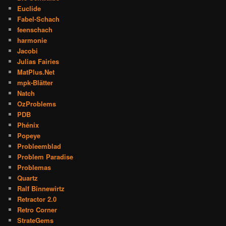
Euclide
Fabel-Schach
feenschach
harmonie
Jacobi
Julias Fairies
MatPlus.Net
mpk-Blätter
Natch
OzProblems
PDB
Phénix
Popeye
Probleemblad
Problem Paradise
Problemas
Quartz
Ralf Binnewirtz
Retractor 2.0
Retro Corner
StrateGems