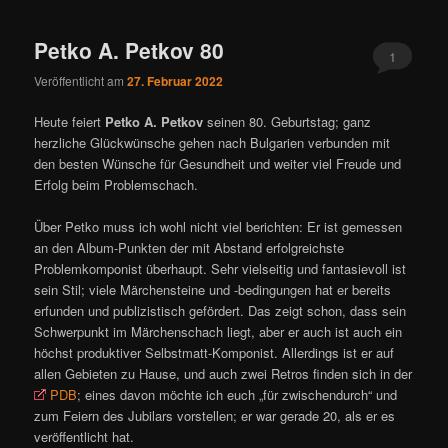
ü
Petko A. Petkov 80
1
Veröffentlicht am
27. Februar 2022
Heute feiert
Petko A. Petkov
seinen 80. Geburtstag; ganz
herzliche Glückwünsche gehen nach Bulgarien verbunden mit
den besten Wünsche für Gesundheit und weiter viel Freude und
Erfolg beim Problemschach.
Über Petko muss ich wohl nicht viel berichten: Er ist gemessen
an den Album-Punkten der mit Abstand erfolgreichste
Problemkomponist überhaupt. Sehr vielseitig und fantasievoll ist
sein Stil; viele Märchensteine und -bedingungen hat er bereits
erfunden und publizistisch gefördert. Das zeigt schon, dass sein
Schwerpunkt im Märchenschach liegt, aber er auch ist auch ein
höchst produktiver Selbstmatt-Komponist. Allerdings ist er auf
allen Gebieten zu Hause, und auch zwei Retros finden sich in der
PDB
; eines davon möchte ich euch „für zwischendurch“ und
zum Feiern des Jubilars vorstellen; er war gerade 20, als er es
veröffentlicht hat.