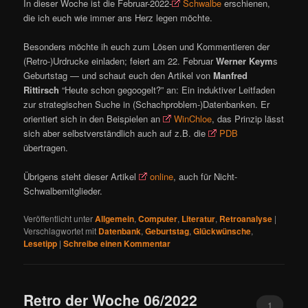
In dieser Woche ist die Februar-2022-
Schwalbe
erschienen,
die ich euch wie immer ans Herz legen möchte.
Besonders möchte ih euch zum Lösen und Kommentieren der
(Retro-)Urdrucke einladen; feiert am 22. Februar
Werner Keym
s
Geburtstag — und schaut euch den Artikel von
Manfred
Rittirsch
“Heute schon gegoogelt?” an: Ein induktiver Leitfaden
zur strategischen Suche in (Schachproblem-)Datenbanken. Er
orientiert sich in den Beispielen an
WinChloe
, das Prinzip lässt
sich aber selbstverständlich auch auf z.B. die
PDB
übertragen.
Übrigens steht dieser Artikel
online
, auch für Nicht-
Schwalbemitglieder.
Veröffentlicht unter
Allgemein
,
Computer
,
Literatur
,
Retroanalyse
|
Verschlagwortet mit
Datenbank
,
Geburtstag
,
Glückwünsche
,
Lesetipp
|
Schreibe einen Kommentar
Retro der Woche 06/2022
1