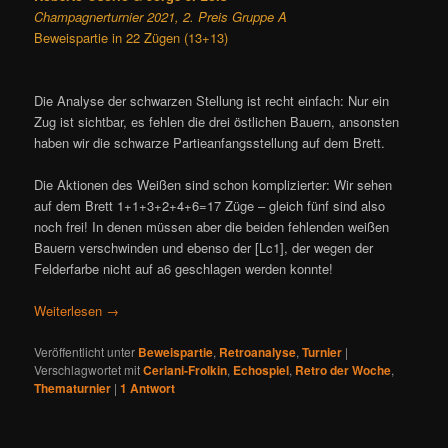
Champagnerturnier 2021, 2. Preis Gruppe A
Beweispartie in 22 Zügen (13+13)
Die Analyse der schwarzen Stellung ist recht einfach: Nur ein
Zug ist sichtbar, es fehlen die drei östlichen Bauern, ansonsten
haben wir die schwarze Partieanfangsstellung auf dem Brett.
Die Aktionen des Weißen sind schon komplizierter: Wir sehen
auf dem Brett 1+1+3+2+4+6=17 Züge – gleich fünf sind also
noch frei! In denen müssen aber die beiden fehlenden weißen
Bauern verschwinden und ebenso der [Lc1], der wegen der
Felderfarbe nicht auf a6 geschlagen werden konnte!
Weiterlesen
→
Veröffentlicht unter
Beweispartie
,
Retroanalyse
,
Turnier
|
Verschlagwortet mit
Ceriani-Frolkin
,
Echospiel
,
Retro der Woche
,
Thematurnier
|
1
Antwort