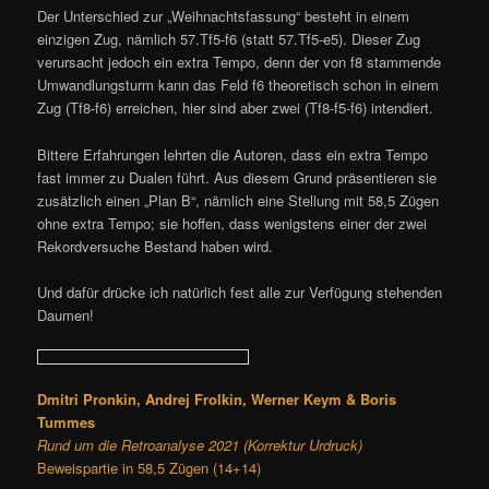
Der Unterschied zur „Weihnachtsfassung“ besteht in einem
einzigen Zug, nämlich 57.Tf5-f6 (statt 57.Tf5-e5). Dieser Zug
verursacht jedoch ein extra Tempo, denn der von f8 stammende
Umwandlungsturm kann das Feld f6 theoretisch schon in einem
Zug (Tf8-f6) erreichen, hier sind aber zwei (Tf8-f5-f6) intendiert.
Bittere Erfahrungen lehrten die Autoren, dass ein extra Tempo
fast immer zu Dualen führt. Aus diesem Grund präsentieren sie
zusätzlich einen „Plan B“, nämlich eine Stellung mit 58,5 Zügen
ohne extra Tempo; sie hoffen, dass wenigstens einer der zwei
Rekordversuche Bestand haben wird.
Und dafür drücke ich natürlich fest alle zur Verfügung stehenden
Daumen!
Dmitri Pronkin, Andrej Frolkin, Werner Keym & Boris
Tummes
Rund um die Retroanalyse 2021 (Korrektur Urdruck)
Beweispartie in 58,5 Zügen (14+14)