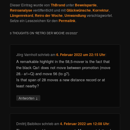
Dieser Eintrag wurde von
ThBrand
unter
Beweispartie
,
Retroanalyse
veröffentlicht und mit
Glückwünsche
,
Korrektur
,
Längenrekord
,
Retro der Woche
,
Umwandlung
verschlagwortet.
Setze ein Lesezeichen für den
Permalink
.
3 THOUGHTS ON “
RETRO DER WOCHE 05/2022
”
Jörg Varnholt
schrieb
am
6. Februar 2022 um 22:15 Uhr
:
A remarkable highlight in the 58,5-mover is the fact that
the black Qa1 does not move between promotion (move
28.- a1=Q) and move 56 (to g7).
Is that span of 28 moves a new distance record or at
least nearby?
↓
Antworten
Dmitrij Baibikov
schrieb
am
4. Februar 2022 um 12:08 Uhr
: