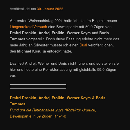
g
Veröffentlicht am
30. Januar 2022
s
n
Am ersten Weihnachtstag 2021 hatte ich hier im Blog als neuen
a
Längenrekord-Versuch
eine Beweispartie mit 59,0 Zügen von
v
Dmitri Pronkin
,
Andrej Frolkin
,
Werner Keym
und
Boris
i
Tummes
vorgestellt. Doch diese Fassung erlebte nicht mehr das
g
neue Jahr, an Silvester musste ich einen
Dual
veröffentlichen,
a
den
Michael Kosulja
entdeckt hatte.
t
i
Das ließ Andrej, Werner und Boris nicht ruhen, und so stellen sie
o
hier und heute eine Korrekturfassung mit gleichfalls 59,0 Zügen
n
vor.
Dmitri Pronkin, Andrej Frolkin, Werner Keym & Boris
Tummes
Rund um die Retroanalyse 2021 (Korrektur Urdruck)
Beweispartie in 59 Zügen (14+14)