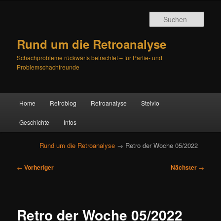
Such
Rund um die Retroanalyse
Schachprobleme rückwärts betrachtet – für Partie- und
Problemschachfreunde
H
Home
Retroblog
Retroanalyse
Stelvio
Zum
Zum
a
u
Geschichte
Infos
primären
sekundären
p
t
Rund um die Retroanalyse
→ Retro der Woche 05/2022
Inhalt
Inhalt
m
e
B
springen
springen
←
Vorheriger
Nächster
→
n
e
ü
i
t
r
Retro der Woche 05/2022
a