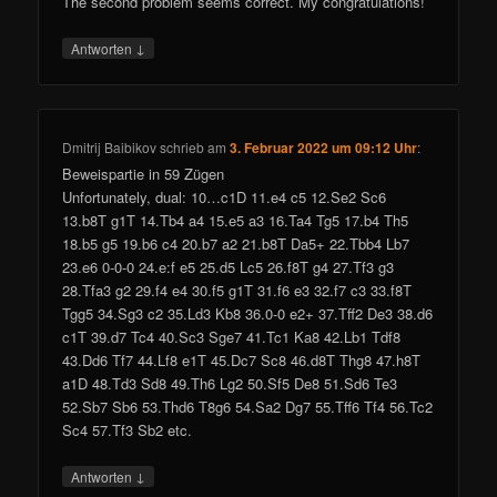
The second problem seems correct. My congratulations!
↓
Antworten
Dmitrij Baibikov
schrieb
am
3. Februar 2022 um 09:12 Uhr
:
Beweispartie in 59 Zügen
Unfortunately, dual: 10…c1D 11.e4 c5 12.Se2 Sc6
13.b8T g1T 14.Tb4 a4 15.e5 a3 16.Ta4 Tg5 17.b4 Th5
18.b5 g5 19.b6 c4 20.b7 a2 21.b8T Da5+ 22.Tbb4 Lb7
23.e6 0-0-0 24.e:f e5 25.d5 Lc5 26.f8T g4 27.Tf3 g3
28.Tfa3 g2 29.f4 e4 30.f5 g1T 31.f6 e3 32.f7 c3 33.f8T
Tgg5 34.Sg3 c2 35.Ld3 Kb8 36.0-0 e2+ 37.Tff2 De3 38.d6
c1T 39.d7 Tc4 40.Sc3 Sge7 41.Tc1 Ka8 42.Lb1 Tdf8
43.Dd6 Tf7 44.Lf8 e1T 45.Dc7 Sc8 46.d8T Thg8 47.h8T
a1D 48.Td3 Sd8 49.Th6 Lg2 50.Sf5 De8 51.Sd6 Te3
52.Sb7 Sb6 53.Thd6 T8g6 54.Sa2 Dg7 55.Tff6 Tf4 56.Tc2
Sc4 57.Tf3 Sb2 etc.
↓
Antworten