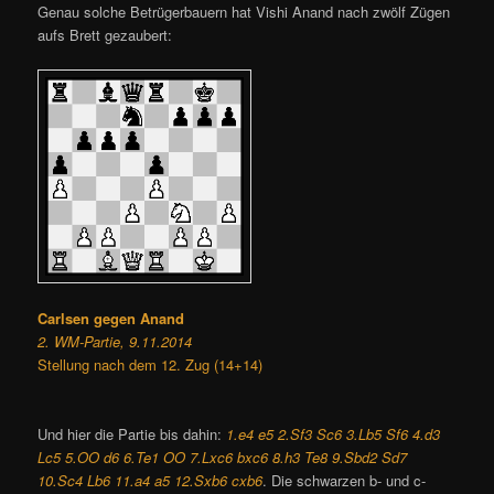
Genau solche Betrügerbauern hat Vishi Anand nach zwölf Zügen
aufs Brett gezaubert:
Carlsen gegen Anand
2. WM-Partie, 9.11.2014
Stellung nach dem 12. Zug (14+14)
Und hier die Partie bis dahin:
1.e4 e5 2.Sf3 Sc6 3.Lb5 Sf6 4.d3
Lc5 5.OO d6 6.Te1 OO 7.Lxc6 bxc6 8.h3 Te8 9.Sbd2 Sd7
10.Sc4 Lb6 11.a4 a5 12.Sxb6 cxb6
. Die schwarzen b- und c-