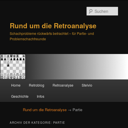
Such
Rund um die Retroanalyse
Schachprobleme rückwärts betrachtet – für Partie- und
Problemschachfreunde
H
Home
Retroblog
Retroanalyse
Stelvio
Zum
Zum
a
u
Geschichte
Infos
primären
sekundären
p
t
Rund um die Retroanalyse
→ Partie
Inhalt
Inhalt
m
e
springen
springen
ARCHIV DER KATEGORIE:
PARTIE
n