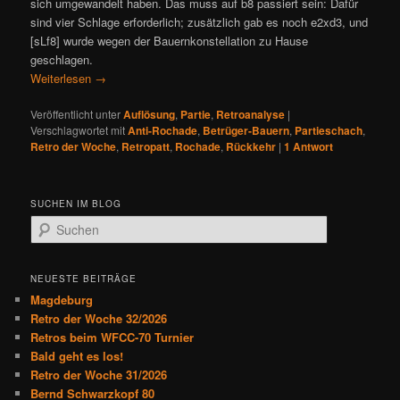
sich umgewandelt haben. Das muss auf b8 passiert sein: Dafür
sind vier Schlage erforderlich; zusätzlich gab es noch e2xd3, und
[sLf8] wurde wegen der Bauernkonstellation zu Hause
geschlagen.
Weiterlesen
→
Veröffentlicht unter
Auflösung
,
Partie
,
Retroanalyse
|
Verschlagwortet mit
Anti-Rochade
,
Betrüger-Bauern
,
Partieschach
,
Retro der Woche
,
Retropatt
,
Rochade
,
Rückkehr
|
1
Antwort
SUCHEN IM BLOG
S
u
c
h
NEUESTE BEITRÄGE
e
Magdeburg
n
Retro der Woche 32/2026
Retros beim WFCC-70 Turnier
Bald geht es los!
Retro der Woche 31/2026
Bernd Schwarzkopf 80