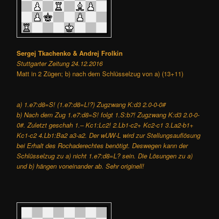
Sergej Tkachenko & Andrej Frolkin
Stuttgarter Zeitung 24.12.2016
Matt in 2 Zügen; b) nach dem Schlüsselzug von a) (13+11)
a) 1.e7:d8=S! (1.e7:d8=L!?) Zugzwang K:d3 2.0-0-0#
b) Nach dem Zug 1.e7:d8=S! folgt 1.S:b7! Zugzwang K:d3 2.0-0-
0#. Zuletzt geschah 1.– Kc1:Lc2! 2.Lb1-c2+ Kc2-c1 3.La2-b1+
Kc1-c2 4.Lb1:Ba2 a3-a2. Der wUW-L wird zur Stellungsauflösung
bei Erhalt des Rochaderechtes benötigt. Deswegen kann der
Schlüsselzug zu a) nicht 1.e7:d8=L? sein. Die Lösungen zu a)
und b) hängen voneinander ab. Sehr originell!