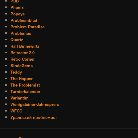
PDB
Phénix
Popeye
Probleemblad
Problem Paradise
Problemas
Quartz
Ralf Binnewirtz
Retractor 2.0
Retro Corner
StrateGems
Teddy
The Hopper
The Problemist
Turnierkalender
Variantim
Wenigsteiner-Jahrespreis
WFCC
Уральский проблемист