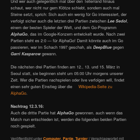
Und wer auch gelegentlich mal über den Tellerrand hinaus
schaut, wer nicht nur gern Klötze schiebt, sondern auch mal
Steine setzt, sprich: Sich auch ein wenig für Go interessiert, der
verfolgt sicher auch die letzten drei Partien zwischen
Lee Sedol
,
einem der besten Spieler der Welt, und dem Go-Programm
AlphaGo
, das im Google-Konzern entwickelt wurde. Nach zwei
Partien steht es 2:0 — für AlphaGo! Damit könnte auch im Go
passieren, war im Schach 1997 geschah, als
DeepBlue
gegen
Garri Kasparow
gewann.
Die nächsten drei Partien finden am 12., 13. und 15. März in
Seoul statt, sie beginnen steht um 05:00 Uhr morgens unserer
Zeit. Wer die Partien nachspielen oder live verfolgen will, findet
einen sehr guten Einstieg über die
Wikipedia-Seite zu
AlphaGo
.
Nachtrag 12.3.16:
Auch die dritte Partie hat
AlphaGo
gewonnen. auch wenn das
Match nun entschieden ist, werden die folgenden beiden Partien
noch gespielt.
Veröffentlicht unter
Computer
,
Partie
,
Turnier
|
Verschlagwortet mit