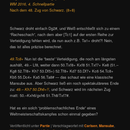
WM 2016, 4. Schnellpartie
Nach dem 48. Zug von Schwarz. (8+8)
Schwarz droht einfach Dg2#, und Weiß entschließt sich zu einem
“Racheschach”, nach dem aber [Tc1] auf der ersten Reihe zur
Verteidigung fehlen wird, da nun auch z.B. Ta1+ droht?! Nein,
das ist alles präzise berechnet.
49.Tc8+
Nun ist die “beste” Verteidigung, die noch am längsten
aushält, 49.– Lf8, weiter dann 50.Txf8+ Kxf8 51.Txf7+ Ke8 (51.–
Kg8 52.Tf8+ Kh7 53.Df5+) 52.Tf8+ Kd7 53.Df7+ Kc6 54.Tc8+
Kb5 55.Dc4+ Ka5 56.Ta8# — das schaut wie eine klassische
Mansube aus. Aber Schwarz ließ ein noch spektakuläreres Ende
zu:
49.– Kh7 50.Dh6+!!
, und Schwarz wird im nächsten Zug
matt: 50.–Kxh6/gxh6 51.Th8/Txf7#.
Hat es ein solch “problemschachliches Ende” eines
Weltmeisterschaftskampfes schon einmal gegeben?
Veröffentlicht unter
Partie
|
Verschlagwortet mit
Carlsen
,
Mansube
,