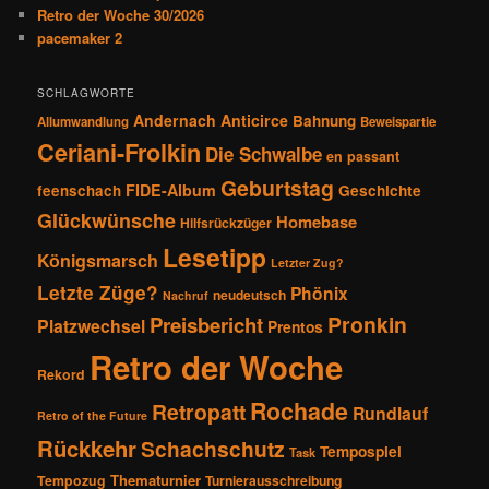
Retro der Woche 30/2026
pacemaker 2
SCHLAGWORTE
Andernach
Anticirce
Bahnung
Allumwandlung
Beweispartie
Ceriani-Frolkin
Die Schwalbe
en passant
Geburtstag
FIDE-Album
feenschach
Geschichte
Glückwünsche
Homebase
Hilfsrückzüger
Lesetipp
Königsmarsch
Letzter Zug?
Letzte Züge?
Phönix
neudeutsch
Nachruf
Pronkin
Preisbericht
Platzwechsel
Prentos
Retro der Woche
Rekord
Rochade
Retropatt
Rundlauf
Retro of the Future
Rückkehr
Schachschutz
Tempospiel
Task
Thematurnier
Tempozug
Turnierausschreibung