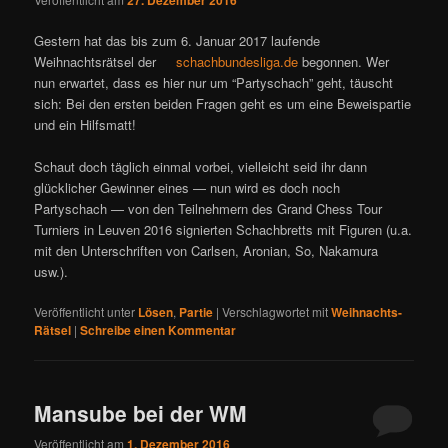
Gestern hat das bis zum 6. Januar 2017 laufende
Weihnachtsrätsel der
schachbundesliga.de
begonnen. Wer
nun erwartet, dass es hier nur um “Partyschach” geht, täuscht
sich: Bei den ersten beiden Fragen geht es um eine Beweispartie
und ein Hilfsmatt!
Schaut doch täglich einmal vorbei, vielleicht seid ihr dann
glücklicher Gewinner eines — nun wird es doch noch
Partyschach — von den Teilnehmern des Grand Chess Tour
Turniers in Leuven 2016 signierten Schachbretts mit Figuren (u.a.
mit den Unterschriften von Carlsen, Aronian, So, Nakamura
usw.).
Veröffentlicht unter
Lösen
,
Partie
|
Verschlagwortet mit
Weihnachts-
Rätsel
|
Schreibe einen Kommentar
Mansube bei der WM
Veröffentlicht am
1. Dezember 2016