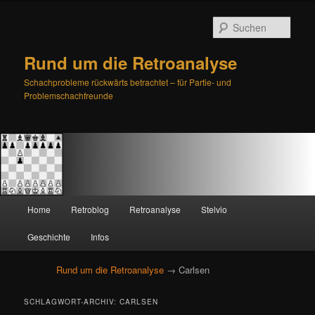
Such
Rund um die Retroanalyse
Schachprobleme rückwärts betrachtet – für Partie- und
Problemschachfreunde
H
Home
Retroblog
Retroanalyse
Stelvio
Zum
Zum
a
u
Geschichte
Infos
primären
sekundären
p
t
Rund um die Retroanalyse
→ Carlsen
Inhalt
Inhalt
m
e
springen
springen
SCHLAGWORT-ARCHIV:
CARLSEN
n