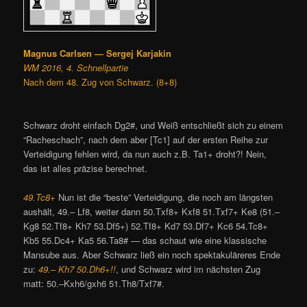
Magnus Carlsen — Sergej Karjakin
WM 2016, 4. Schnellpartie
Nach dem 48. Zug von Schwarz. (8+8)
Schwarz droht einfach Dg2#, und Weiß entschließt sich zu einem
“Racheschach”, nach dem aber [Tc1] auf der ersten Reihe zur
Verteidigung fehlen wird, da nun auch z.B. Ta1+ droht?! Nein,
das ist alles präzise berechnet.
49.Tc8+
Nun ist die “beste” Verteidigung, die noch am längsten
aushält, 49.– Lf8, weiter dann 50.Txf8+ Kxf8 51.Txf7+ Ke8 (51.–
Kg8 52.Tf8+ Kh7 53.Df5+) 52.Tf8+ Kd7 53.Df7+ Kc6 54.Tc8+
Kb5 55.Dc4+ Ka5 56.Ta8# — das schaut wie eine klassische
Mansube aus. Aber Schwarz ließ ein noch spektakuläreres Ende
zu:
49.– Kh7 50.Dh6+!!
, und Schwarz wird im nächsten Zug
matt: 50.–Kxh6/gxh6 51.Th8/Txf7#.