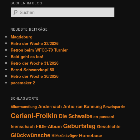
SUCHEN IM BLOG
S
u
c
h
NEUESTE BEITRÄGE
e
Magdeburg
n
Retro der Woche 32/2026
Retros beim WFCC-70 Turnier
Bald geht es los!
Retro der Woche 31/2026
Bernd Schwarzkopf 80
Retro der Woche 30/2026
pacemaker 2
SCHLAGWORTE
Andernach
Anticirce
Bahnung
Allumwandlung
Beweispartie
Ceriani-Frolkin
Die Schwalbe
en passant
Geburtstag
FIDE-Album
feenschach
Geschichte
Glückwünsche
Homebase
Hilfsrückzüger