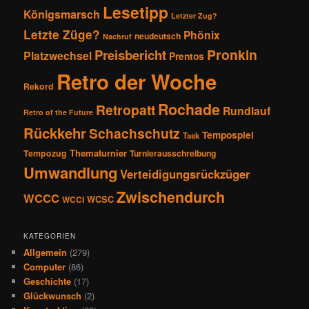
Lesetipp
Königsmarsch
Letzter Zug?
Letzte Züge?
Phönix
neudeutsch
Nachruf
Pronkin
Preisbericht
Platzwechsel
Prentos
Retro der Woche
Rekord
Rochade
Retropatt
Rundlauf
Retro of the Future
Rückkehr
Schachschutz
Tempospiel
Task
Thematurnier
Tempozug
Turnierausschreibung
Umwandlung
Verteidigungsrückzüger
Zwischendurch
WCCC
WCSC
WCCI
KATEGORIEN
Allgemein
(279)
Computer
(86)
Geschichte
(17)
Glückwunsch
(2)