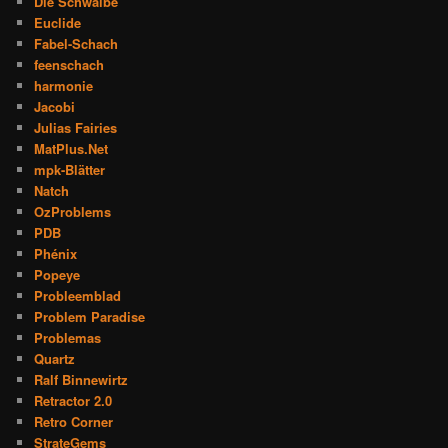
Die Schwalbe
Euclide
Fabel-Schach
feenschach
harmonie
Jacobi
Julias Fairies
MatPlus.Net
mpk-Blätter
Natch
OzProblems
PDB
Phénix
Popeye
Probleemblad
Problem Paradise
Problemas
Quartz
Ralf Binnewirtz
Retractor 2.0
Retro Corner
StrateGems