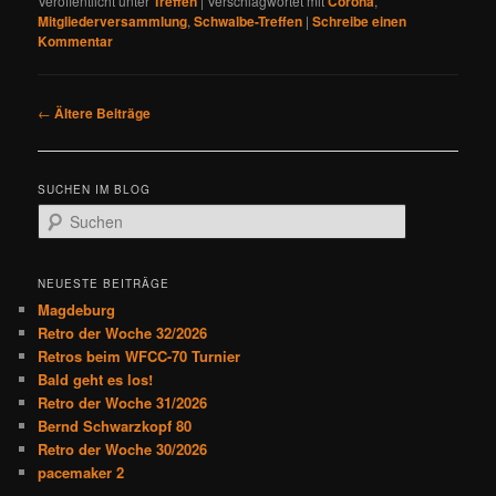
Veröffentlicht unter
Treffen
|
Verschlagwortet mit
Corona
,
Mitgliederversammlung
,
Schwalbe-Treffen
|
Schreibe einen
Kommentar
B
←
Ältere Beiträge
e
i
t
SUCHEN IM BLOG
r
S
a
u
g
c
s
h
NEUESTE BEITRÄGE
n
e
Magdeburg
a
n
Retro der Woche 32/2026
v
Retros beim WFCC-70 Turnier
i
Bald geht es los!
g
Retro der Woche 31/2026
a
Bernd Schwarzkopf 80
t
Retro der Woche 30/2026
i
pacemaker 2
o