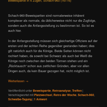
Beweispartie in 4 Zügen, Schach-960 (16+16)
Schach-960-Beweispartien sind normalerweise inhärent
komplexer als normale, da üblicherweise nicht nur die Zugfolge,
sondern auch die Anfangsstellung zu bestimmen ist. So ist es
auch hier.
In der Anfangsstellung müssen sich gleichartige Offiziere auf der
ersten und der achten Reihe gegenüber gestanden haben; dies
gilt natürlich auch für die Könige. Beide Seiten können nicht
rochiert haben, da sowohl bei Schwarz als auch bei Weiß die
Könige noch zwischen den beiden Türmen stehen und ein
„Rücktausch“ schon aus zeitlichen Gründen, aber vor allen
Dingen auch, da kein Bauer gezogen hat, nicht möglich ist.
Weiterlesen
→
Veröffentlicht unter
Beweispartie
,
Retroanalyse
,
Treffen
|
Verschlagwortet mit
Platzwechsel
,
Retro der Woche
,
Schach-960
,
Schwalbe-Tagung
|
1
Antwort