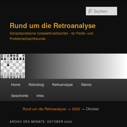
Such
Rund um die Retroanalyse
Schachprobleme rückwärts betrachtet – für Partie- und
Problemschachfreunde
H
Home
Retroblog
Retroanalyse
Stelvio
Zum
Zum
a
u
Geschichte
Infos
primären
sekundären
p
t
Rund um die Retroanalyse
→
2020
→ Oktober
Inhalt
Inhalt
m
e
springen
springen
ARCHIV DES MONATS:
OKTOBER 2020
n