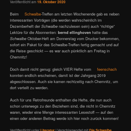
Veröffentlicht am
19. Oktober 2020
Beim
Schwalbe
-Treffen am letzten Wochenende gab es neben
interessanten Vorträgen (die werden wahrscheinlich im
Dezemberheft der
Schwalbe
nachzulesen sein) auch “richtige”
Lektüre für die Abonnenten:
bernd ellinghoven
hatte das
Schwalbe
Oktober-Heft am Donnerstag vom Drucker bekommen,
sofort ein Paket für das Schwalbe-Treffen fertig gemacht und auf
die Reise geschickt — es war auch pünktlich am Freitag in
Chemnitz!
Doch damit nicht genug: gleich VIER Hefte vom
feenschach
konnten endlich erscheinen, damit ist der Jahrgang 2019
abgeschlossen. Auch sie kamen rechtzeitig nach Chemnitz, um
dort verteilt zu werden.
Auch für uns Retrofreunde enthalten die Hefte, die nun auch
schon unterwegs zu den Beziehern sind, die nicht in Chemnitz
waren, wieder eine Menge interessanten Lesestoff — auf den
einen oder anderen Beitrag werde ich hier noch zurück kommen!
Veröffentlicht unter
Literatur
|
Verschlagwortet mit
Die Schwalbe
,