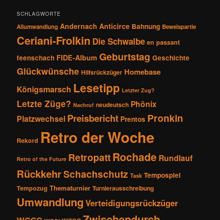
n
SCHLAGWORTE
Andernach
Anticirce
Bahnung
Allumwandlung
Beweispartie
Ceriani-Frolkin
Die Schwalbe
en passant
Geburtstag
FIDE-Album
feenschach
Geschichte
Glückwünsche
Homebase
Hilfsrückzüger
Lesetipp
Königsmarsch
Letzter Zug?
Letzte Züge?
Phönix
neudeutsch
Nachruf
Pronkin
Preisbericht
Platzwechsel
Prentos
Retro der Woche
Rekord
Rochade
Retropatt
Rundlauf
Retro of the Future
Rückkehr
Schachschutz
Tempospiel
Task
Thematurnier
Tempozug
Turnierausschreibung
Umwandlung
Verteidigungsrückzüger
Zwischendurch