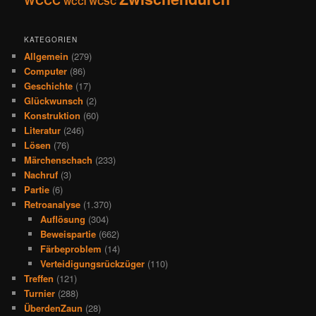
WCCC
WCSC
WCCI
KATEGORIEN
Allgemein
(279)
Computer
(86)
Geschichte
(17)
Glückwunsch
(2)
Konstruktion
(60)
Literatur
(246)
Lösen
(76)
Märchenschach
(233)
Nachruf
(3)
Partie
(6)
Retroanalyse
(1.370)
Auflösung
(304)
Beweispartie
(662)
Färbeproblem
(14)
Verteidigungsrückzüger
(110)
Treffen
(121)
Turnier
(288)
ÜberdenZaun
(28)