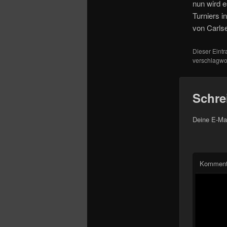
o
nun wird 
n
Turniers i
von Carls
Dieser Eint
verschlagwor
Schre
Deine E-Mai
Komment