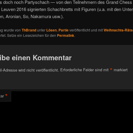
es doch noch Partyschach — von den Teilnehmern des Grand Chess
n Leuven 2016 signierten Schachbretts mit Figuren (u.a. mit den Unter
en, Aronian, So, Nakamura usw.).
rag wurde von
ThBrand
unter
Lösen
,
Partie
veröffentlicht und mit
Weihnachts-Räts
tet. Setze ein Lesezeichen für den
Permalink
.
ibe einen Kommentar
*
l-Adresse wird nicht veröffentlicht.
Erforderliche Felder sind mit
markiert
*
ar