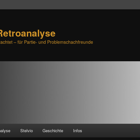
Retroanalyse
achtet – für Partie- und Problemschachfreunde
nalyse
Stelvio
Geschichte
Infos