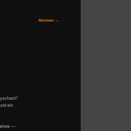
Nächster
→
tyschach”
und ein
r eines —