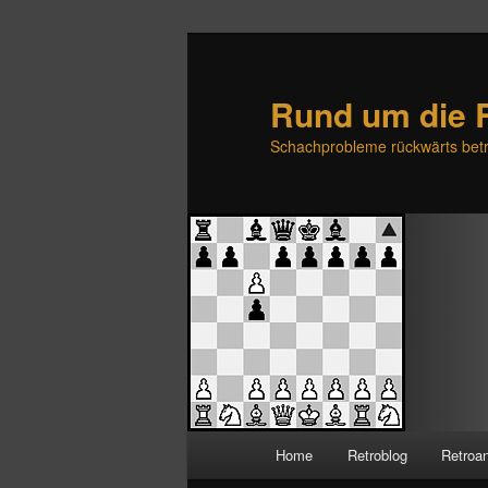
Rund um die 
Schachprobleme rückwärts betr
H
Home
Retroblog
Retroa
Zum
Zum
a