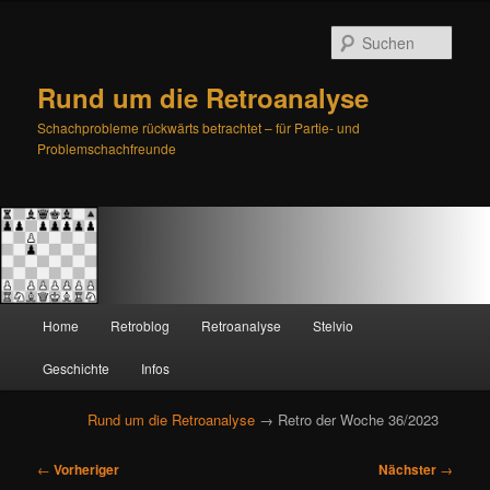
Such
Rund um die Retroanalyse
Schachprobleme rückwärts betrachtet – für Partie- und
Problemschachfreunde
H
Home
Retroblog
Retroanalyse
Stelvio
Zum
Zum
a
u
Geschichte
Infos
primären
sekundären
p
t
Rund um die Retroanalyse
→ Retro der Woche 36/2023
Inhalt
Inhalt
m
e
B
springen
springen
←
Vorheriger
Nächster
→
n
e