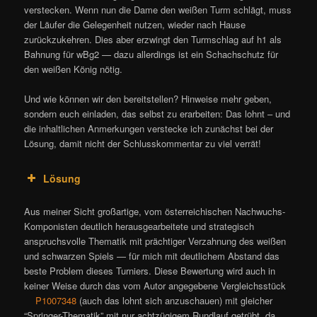
verstecken. Wenn nun die Dame den weißen Turm schlägt, muss
der Läufer die Gelegenheit nutzen, wieder nach Hause
zurückzukehren. Dies aber erzwingt den Turmschlag auf h1 als
Bahnung für wBg2 — dazu allerdings ist ein Schachschutz für
den weißen König nötig.
Und wie können wir den bereitstellen? Hinweise mehr geben,
sondern euch einladen, das selbst zu erarbeiten: Das lohnt – und
die inhaltlichen Anmerkungen verstecke ich zunächst bei der
Lösung, damit nicht der Schlusskommentar zu viel verrät!
Lösung
Aus meiner Sicht großartige, vom österreichischen Nachwuchs-
Komponisten deutlich herausgearbeitete und strategisch
anspruchsvolle Thematik mit prächtiger Verzahnung des weißen
und schwarzen Spiels — für mich mit deutlichem Abstand das
beste Problem dieses Turniers. Diese Bewertung wird auch in
keiner Weise durch das vom Autor angegebene Vergleichsstück
P1007348
(auch das lohnt sich anzuschauen) mit gleicher
“Springer-Thematik” mit nur achtzügigem Rundlauf getrübt, da