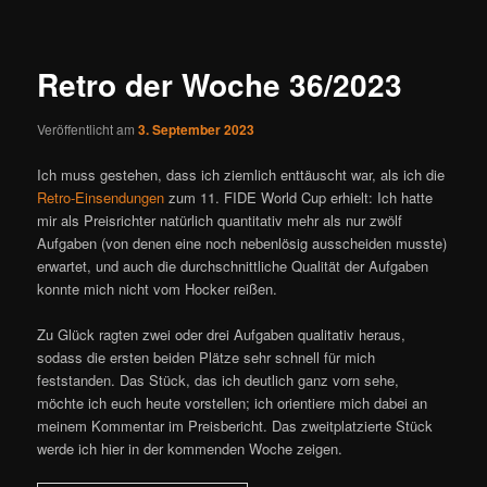
ü
i
t
r
Retro der Woche 36/2023
a
g
Veröffentlicht am
3. September 2023
s
n
Ich muss gestehen, dass ich ziemlich enttäuscht war, als ich die
a
Retro-Einsendungen
zum 11. FIDE World Cup erhielt: Ich hatte
v
mir als Preisrichter natürlich quantitativ mehr als nur zwölf
i
Aufgaben (von denen eine noch nebenlösig ausscheiden musste)
g
erwartet, und auch die durchschnittliche Qualität der Aufgaben
a
konnte mich nicht vom Hocker reißen.
t
i
Zu Glück ragten zwei oder drei Aufgaben qualitativ heraus,
o
sodass die ersten beiden Plätze sehr schnell für mich
n
feststanden. Das Stück, das ich deutlich ganz vorn sehe,
möchte ich euch heute vorstellen; ich orientiere mich dabei an
meinem Kommentar im Preisbericht. Das zweitplatzierte Stück
werde ich hier in der kommenden Woche zeigen.