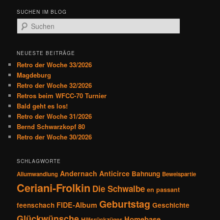
SUCHEN IM BLOG
S
u
c
h
NEUESTE BEITRÄGE
e
Retro der Woche 33/2026
n
Magdeburg
Retro der Woche 32/2026
Retros beim WFCC-70 Turnier
Bald geht es los!
Retro der Woche 31/2026
Bernd Schwarzkopf 80
Retro der Woche 30/2026
SCHLAGWORTE
Andernach
Anticirce
Bahnung
Allumwandlung
Beweispartie
Ceriani-Frolkin
Die Schwalbe
en passant
Geburtstag
FIDE-Album
feenschach
Geschichte
Glückwünsche
Homebase
Hilfsrückzüger