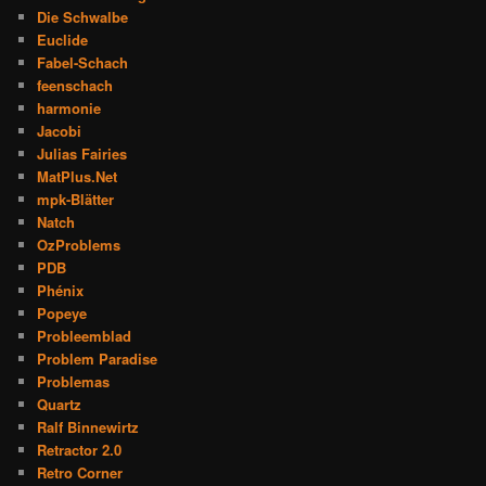
Die Schwalbe
Euclide
Fabel-Schach
feenschach
harmonie
Jacobi
Julias Fairies
MatPlus.Net
mpk-Blätter
Natch
OzProblems
PDB
Phénix
Popeye
Probleemblad
Problem Paradise
Problemas
Quartz
Ralf Binnewirtz
Retractor 2.0
Retro Corner