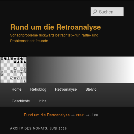
Such
Rund um die Retroanalyse
Schachprobleme rückwärts betrachtet – für Partie- und
Problemschachfreunde
H
Home
Retroblog
Retroanalyse
Stelvio
Zum
Zum
a
u
Geschichte
Infos
primären
sekundären
p
t
Rund um die Retroanalyse
→
2026
→ Juni
Inhalt
Inhalt
m
e
springen
springen
ARCHIV DES MONATS:
JUNI 2026
n