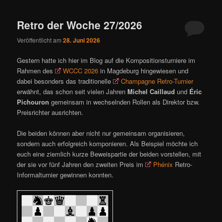
ü
Retro der Woche 27/2026
Veröffentlicht am
28. Juni 2026
Gestern hatte ich hier im Blog auf die Kompositionsturniere im
Rahmen des
WCCC 2026
in Magdeburg hingewiesen und
dabei besonders das traditionelle
Champagne Retro-Turnier
erwähnt, das schon seit vielen Jahren
Michel Caillaud
und
Éric
Pichouron
gemeinsam in wechselnden Rollen als Direktor bzw.
Preisrichter ausrichten.
Die beiden können aber nicht nur gemeinsam organisieren,
sondern auch erfolgreich komponieren. Als Beispiel möchte ich
euch eine ziemlich kurze Beweispartie der beiden vorstellen, mit
der sie vor fünf Jahren den zweiten Preis im
Phénix
Retro-
Informalturnier gewinnen konnten.