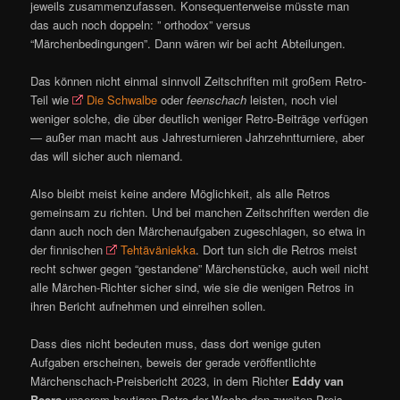
jeweils zusammenzufassen. Konsequenterweise müsste man
das auch noch doppeln: ” orthodox” versus
“Märchenbedingungen”. Dann wären wir bei acht Abteilungen.
Das können nicht einmal sinnvoll Zeitschriften mit großem Retro-
Teil wie
Die Schwalbe
oder
feenschach
leisten, noch viel
weniger solche, die über deutlich weniger Retro-Beiträge verfügen
— außer man macht aus Jahresturnieren Jahrzehntturniere, aber
das will sicher auch niemand.
Also bleibt meist keine andere Möglichkeit, als alle Retros
gemeinsam zu richten. Und bei manchen Zeitschriften werden die
dann auch noch den Märchenaufgaben zugeschlagen, so etwa in
der finnischen
Tehtäväniekka
. Dort tun sich die Retros meist
recht schwer gegen “gestandene” Märchenstücke, auch weil nicht
alle Märchen-Richter sicher sind, wie sie die wenigen Retros in
ihren Bericht aufnehmen und einreihen sollen.
Dass dies nicht bedeuten muss, dass dort wenige guten
Aufgaben erscheinen, beweis der gerade veröffentlichte
Märchenschach-Preisbericht 2023, in dem Richter
Eddy van
Beers
unserem heutigen Retro der Woche den zweiten Preis