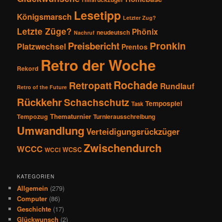
Lesetipp
Königsmarsch
Letzter Zug?
Letzte Züge?
Phönix
neudeutsch
Nachruf
Pronkin
Preisbericht
Platzwechsel
Prentos
Retro der Woche
Rekord
Rochade
Retropatt
Rundlauf
Retro of the Future
Rückkehr
Schachschutz
Tempospiel
Task
Thematurnier
Tempozug
Turnierausschreibung
Umwandlung
Verteidigungsrückzüger
Zwischendurch
WCCC
WCSC
WCCI
KATEGORIEN
Allgemein
(279)
Computer
(86)
Geschichte
(17)
Glückwunsch
(2)