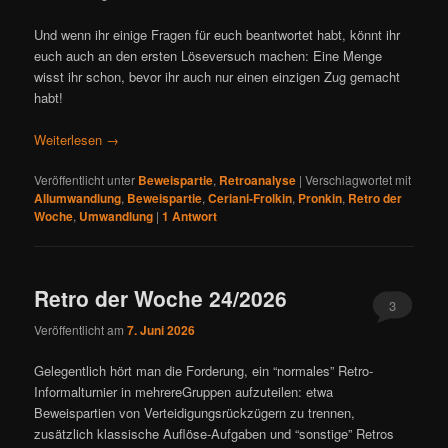
Und wenn ihr einige Fragen für euch beantwortet habt, könnt ihr
euch auch an den ersten Löseversuch machen: Eine Menge
wisst ihr schon, bevor ihr auch nur einen einzigen Zug gemacht
habt!
Weiterlesen
→
Veröffentlicht unter
Beweispartie
,
Retroanalyse
|
Verschlagwortet mit
Allumwandlung
,
Beweispartie
,
Ceriani-Frolkin
,
Pronkin
,
Retro der
Woche
,
Umwandlung
|
1
Antwort
Retro der Woche 24/2026
3
Veröffentlicht am
7. Juni 2026
Gelegentlich hört man die Forderung, ein “normales” Retro-
Informalturnier in mehrereGruppen aufzuteilen: etwa
Beweispartien von Verteidigungsrückzügern zu trennen,
zusätzlich klassische Auflöse-Aufgaben und “sonstige” Retros