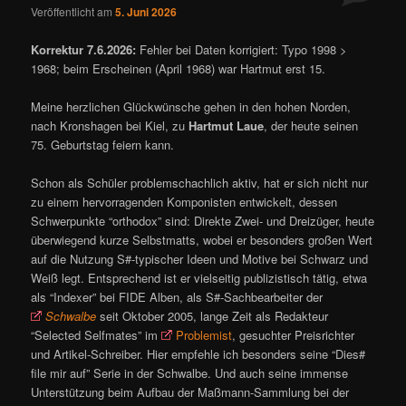
Veröffentlicht am
5. Juni 2026
Korrektur 7.6.2026:
Fehler bei Daten korrigiert: Typo 1998 >
1968; beim Erscheinen (April 1968) war Hartmut erst 15.
Meine herzlichen Glückwünsche gehen in den hohen Norden,
nach Kronshagen bei Kiel, zu
Hartmut Laue
, der heute seinen
75. Geburtstag feiern kann.
Schon als Schüler problemschachlich aktiv, hat er sich nicht nur
zu einem hervorragenden Komponisten entwickelt, dessen
Schwerpunkte “orthodox” sind: Direkte Zwei- und Dreizüger, heute
überwiegend kurze Selbstmatts, wobei er besonders großen Wert
auf die Nutzung S#-typischer Ideen und Motive bei Schwarz und
Weiß legt. Entsprechend ist er vielseitig publizistisch tätig, etwa
als “Indexer” bei FIDE Alben, als S#-Sachbearbeiter der
Schwalbe
seit Oktober 2005, lange Zeit als Redakteur
“Selected Selfmates” im
Problemist
, gesuchter Preisrichter
und Artikel-Schreiber. Hier empfehle ich besonders seine “Dies#
file mir auf” Serie in der Schwalbe. Und auch seine immense
Unterstützung beim Aufbau der Maßmann-Sammlung bei der