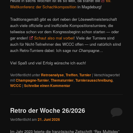
Heute in sechs Wochen ist es so weit, da startet die
69.
Weltkonferenz der Schachkomposition
in Magdeburg!
Traditionsgemäß gibt es dort neben der Löseweltmeisterschaft
auch viele offizielle und inoffizielle Kompositionsturniere, die
teilweise schon vor dem Kongressbeginn schon starten — oder
gar enden!
Schaut also mal vorbei
! Viele der Turniere sind
auch für Nicht-Teilnehmer des WCCC offen — und natürlich siind
auch Retro-Turniere dabei: Ich sage nur
Champagne
…
Viel Spaß und viel Erfolg wünsche ich euch!
Veröffentlicht unter
Retroanalyse
,
Treffen
,
Turnier
|
Verschlagwortet
mit
Champagne-Turnier
,
Thematurnier
,
Turnierausschreibung
,
WCCC
|
Schreibe einen Kommentar
Retro der Woche 26/2026
Veröffentlicht am
21. Juni 2026
Im Jahr 2023 feierte die französische Zeitschrift “Rex Multiplex”