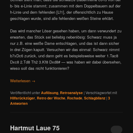
b- bis e-Linie stammt; zusammen mit dem Doppelbauern auf der
h-Linie und dem fehlenden [Lf1], der offensichtlich zu Hause
geschlagen wurde, sind alle fehlenden weißen Steine erklärt.
Das wird mancher Löser gesehen haben, um dann verwundert zu
erwarten, das Stück sei beliebig nebenlösig: Schwarz muss ja
nur z.B. eine weiße Dame entschlagen, und das ist dann sicher
in drei Zügen kaputt. Versuchen wir das einmal: Schwarz nimmt
b7xDc6 zurück, und dann geht es beispielsweise weiter 1.Tac8
Dxc8 2.Td8 Th2 3.Kf8 Dxd8# — was haben wir dabei übersehen,
wieso soll das nicht funktionieren?
Weiterlesen
→
Veröffentlicht unter
Auflösung
,
Retroanalyse
|
Verschlagwortet mit
Hilfsrückzüger
,
Retro der Woche
,
Rochade
,
Schlagbilanz
|
3
Antworten
Hartmut Laue 75