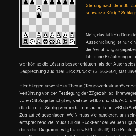
Stellung nach dem 38. Zu
schwarze König? Schlag
Nein, das ist kein Druck
Ausschreibung ist nur ei
die Verführung angegeben,
ich, ohne Erläuterungen 
wer könnte die Lösung besser erläutern als der Autor selbst
Besprechung aus “Der Blick zurück” (S. 263-264) fast unve
Hier hängen sowohl das Thema (Tempoverlustmanöver des
Verführung von der Festlegung der Zügezahl ab. Ihretwege
vollen 38 Züge benötigt er, weil (bei wBb5 und sBc7-c5) die
die den e. p.-Schlag vermeidet, nur lauten kann: wKb4xSa4
Zug auf c6 geschlagen. Weiß muss viel rangieren, um sein
entsprechend viel muss für die Rückkehr der weißen Figu
dass das Diagramm wTg1 und wSh1 enthält!). Die Pointe der