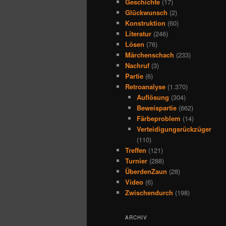
Geschichte
(17)
Glückwunsch
(2)
Konstruktion
(60)
Literatur
(246)
Lösen
(76)
Märchenschach
(233)
Nachruf
(3)
Partie
(6)
Retroanalyse
(1.370)
Auflösung
(304)
Beweispartie
(662)
Färbeproblem
(14)
Verteidigungsrückzüger
(110)
Treffen
(121)
Turnier
(288)
ÜberdenZaun
(28)
Video
(6)
Zwischendurch
(198)
ARCHIV