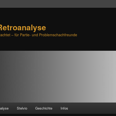
Retroanalyse
achtet – für Partie- und Problemschachfreunde
nalyse
Stelvio
Geschichte
Infos