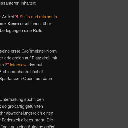
essanteren Inhalten:
 Artikel
Shifts and mirrors in
ner Keym
erschienen: über
berlegungen eine Rolle
ur seine erste Großmeister-Norm
 erfolgreich auf Platz drei, mit
nem
Interview
, das auf
m Problemschach: höchst
er Sparkassen-Open, um dann
Unterhaltung sucht, den
k
so großartig geführten
ehr abwechslungsreich einen
Ferienzeit gibt es mehr: Die
n Tag kann eine Aufgabe gelöst