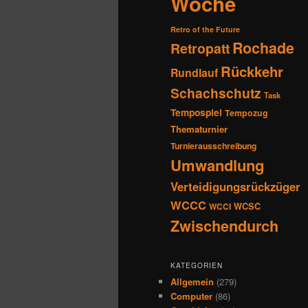
Woche
Retro of the Future
Rochade
Retropatt
Rückkehr
Rundlauf
Schachschutz
Task
Tempospiel
Tempozug
Thematurnier
Turnierausschreibung
Umwandlung
Verteidigungsrückzüger
WCCC
WCSC
WCCI
Zwischendurch
KATEGORIEN
Allgemein
(279)
Computer
(86)