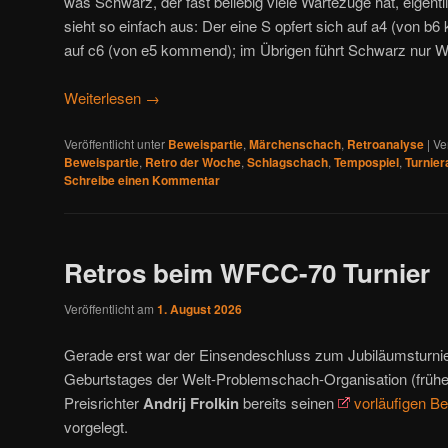
was Schwarz, der fast beliebig viele Wartezüge hat, eigentli
sieht so einfach aus: Der eine S opfert sich auf a4 (von b
auf c6 (von e5 kommend); im Übrigen führt Schwarz nur W
Weiterlesen
→
Veröffentlicht unter
Beweispartie
,
Märchenschach
,
Retroanalyse
|
Ve
Beweispartie
,
Retro der Woche
,
Schlagschach
,
Tempospiel
,
Turnie
Schreibe einen Kommentar
Retros beim WFCC-70 Turnier
Veröffentlicht am
1. August 2026
Gerade erst war der Einsendeschluss zum Jubiläumsturnier
Geburtstages der Welt-Problemschach-Organisation (früh
Preisrichter
Andrij Frolkin
bereits seinen
vorläufigen Be
vorgelegt.