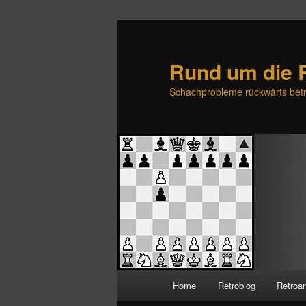
Rund um die 
Schachprobleme rückwärts betr
H
Home
Retroblog
Retroa
Zum
Zum
a