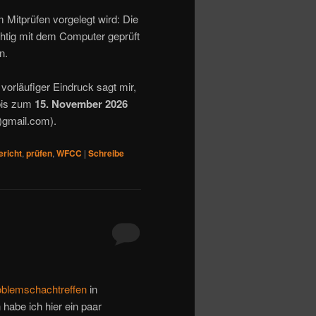
 Mitprüfen vorgelegt wird: Die
chtig mit dem Computer geprüft
n.
vorläufiger Eindruck sagt mir,
 bis zum
15. November 2026
)gmail.com).
ericht
,
prüfen
,
WFCC
|
Schreibe
oblemschachtreffen
in
habe ich hier ein paar