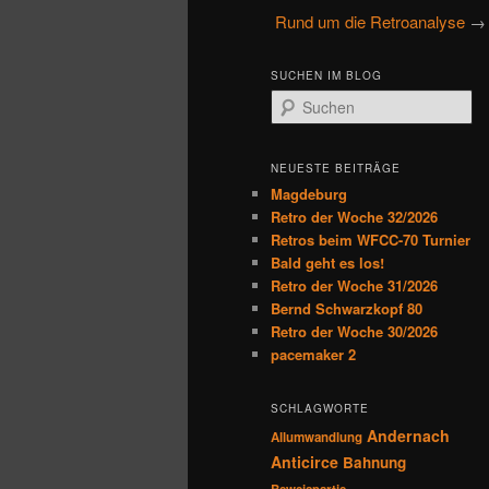
u
Rund um die Retroanalyse
→ 
primären
sekundären
p
t
Inhalt
Inhalt
SUCHEN IM BLOG
m
S
e
u
springen
springen
n
c
h
ü
NEUESTE BEITRÄGE
e
Magdeburg
n
Retro der Woche 32/2026
Retros beim WFCC-70 Turnier
Bald geht es los!
Retro der Woche 31/2026
Bernd Schwarzkopf 80
Retro der Woche 30/2026
pacemaker 2
SCHLAGWORTE
Andernach
Allumwandlung
Anticirce
Bahnung