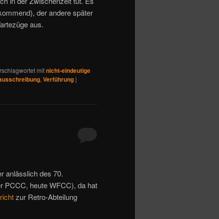
ch in der Zwischenzeit tut. Es
6 kommend), der andere später
artezüge aus.
rschlagwortet mit
nicht-eindeutige
rausschreibung
,
Verführung
|
 anlässlich des 70.
er PCCC, heute WFCC), da hat
richt
zur Retro-Abteilung