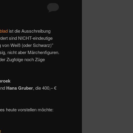
blad
ist die Ausschreibung
rdert sind NICHT-eindeutige
ug von Weiß (oder Schwarz)”
ig, nicht aber Märchenfiguren.
eder Zugfolge noch Züge
broek
nd
Hans Gruber
, die 400,– €
nes heute vorstellen möchte:
s