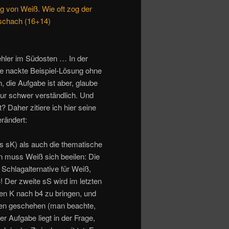
g von Weiß. Wie oft zog der
schach (16+14)
fehler im Südosten … In der
ne nackte Beispiel-Lösung ohne
 die Aufgabe ist aber, glaube
nur schwer verständlich. Und
? Daher zitiere ich hier seine
rändert:
 sK) als auch die thematische
n muss Weiß sich beeilen: Die
 Schlagalternative für Weiß,
! Der zweite sS wird im letzten
en K nach b4 zu bringen, und
ren geschehen (man beachte,
 Aufgabe liegt in der Frage,