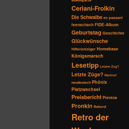
Beweispartie
Ceriani-Frolkin
Die Schwalbe
en passant
FIDE-Album
feenschach
Geburtstag
Geschichte
Glückwünsche
Homebase
Hilfsrückzüger
Königsmarsch
Lesetipp
Letzter Zug?
Letzte Züge?
Nachruf
Phönix
neudeutsch
Platzwechsel
Preisbericht
Prentos
Pronkin
Rekord
Retro der