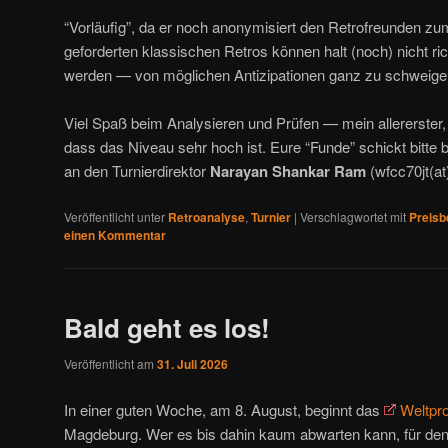
“Vorläufig”, da er noch anonymisiert den Retrofreunden zum
geforderten klassischen Retros können halt (noch) nicht ri
werden — von möglichen Antizipationen ganz zu schweige
Viel Spaß beim Analysieren und Prüfen — mein allererster, 
dass das Niveau sehr hoch ist. Eure “Funde” schickt bitte
an den Turnierdirektor
Narayan Shankar Ram
(wfcc70jt(at
Veröffentlicht unter
Retroanalyse
,
Turnier
|
Verschlagwortet mit
Preisb
einen Kommentar
Bald geht es los!
Veröffentlicht am
31. Juli 2026
In einer guten Woche, am 8. August, beginnt das
Weltpr
Magdeburg. Wer es bis dahin kaum abwarten kann, für den 