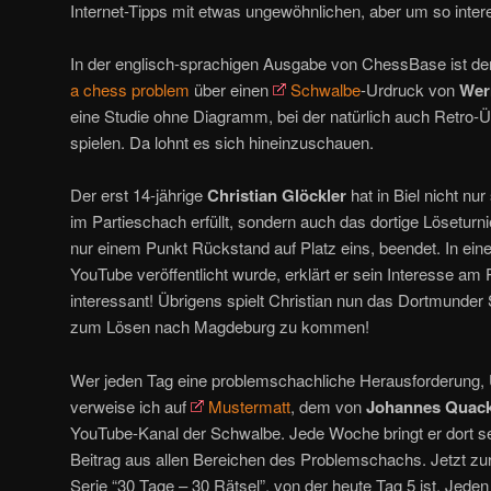
Internet-Tipps mit etwas ungewöhnlichen, aber um so inter
In der englisch-sprachigen Ausgabe von ChessBase ist der
a chess problem
über einen
Schwalbe
-Urdruck von
Wer
eine Studie ohne Diagramm, bei der natürlich auch Retro-Ü
spielen. Da lohnt es sich hineinzuschauen.
Der erst 14-jährige
Christian Glöckler
hat in Biel nicht n
im Partieschach erfüllt, sondern auch das dortige Löseturnier
nur einem Punkt Rückstand auf Platz eins, beendet. In ei
YouTube veröffentlicht wurde, erklärt er sein Interesse a
interessant! Übrigens spielt Christian nun das Dortmund
zum Lösen nach Magdeburg zu kommen!
Wer jeden Tag eine problemschachliche Herausforderung, 
verweise ich auf
Mustermatt
, dem von
Johannes Quac
YouTube-Kanal der Schwalbe. Jede Woche bringt er dort s
Beitrag aus allen Bereichen des Problemschachs. Jetzt zur 
Serie “30 Tage – 30 Rätsel”, von der heute Tag 5 ist. Jede