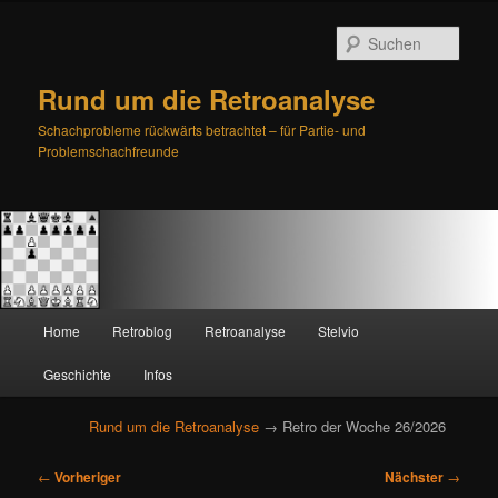
Such
Rund um die Retroanalyse
Schachprobleme rückwärts betrachtet – für Partie- und
Problemschachfreunde
H
Home
Retroblog
Retroanalyse
Stelvio
Zum
Zum
a
u
Geschichte
Infos
primären
sekundären
p
t
Rund um die Retroanalyse
→ Retro der Woche 26/2026
Inhalt
Inhalt
m
e
B
springen
springen
←
Vorheriger
Nächster
→
n
e