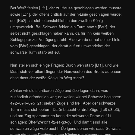
Bei Weiß fehlen [Lf1], der zu Hause geschlagen werden musste,
sowie [Lc1], der offensichtlich auf der h-Linie geschlagen wurde;
der [Bb2] hat sich offensichtlich in den zweiten König
umgewandelt. Bei Schwarz fehlen ein Turm sowie [Bc7], der
selbst nicht geschlagen haben kann, da für ihn kein weißen
Schlagopfer zur Verfügung steht. Also wurde er auf seiner Linie
vom [Bb2] geschlagen, der damit auf c8 umwandelte; der
schwarze Turm starb auf e3.
Nun stellen sich einige Fragen: Durch wen starb [Lf1], und wie
lässt sich vor allen Dingen der Nordwesten des Bretts aufbauen
ohne dass der weiße König im Weg steht?
Zählen wir die sichtbaren Züge und überlegen dann, was
zusätzlich erforderlich war; da wollen wir bei Schwarz beginnen:
4+2+0+4+6+5=21; sieben Züge sind frei. Aber der schwarze
Turm muss sich opfern: Dafür braucht er drei Züge (Tc8-c3-e3),
und am Zug-sparsamsten kann die schwarze Dame auf f1
schlagen: Dh4-f2/e1xf1-f2/e1-g3-g6. Und damit sind alle
schwarzen Züge verbraucht! Übrigens sehen wir, dass Schwarz
durch die lange Rochade einen Königszug einsparen kann —