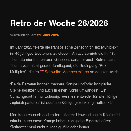
ü
i
t
r
Retro der Woche 26/2026
a
g
Veröffentlicht am
21. Juni 2026
s
n
Im Jahr 2023 feierte die französische Zeitschrift “Rex Multiplex”
a
ihr 40-jähriges Bestehen; zu diesem Anlass schrieb sie ihr 18.
v
Thematurnier in mehreren Gruppen, darunter auch Retros aus.
i
Thema war, nicht gerade fernliegend, die Bedingung “Rex
g
Multiplex”, die im
Schwalbe-Märchenlexikon
so definiert wird:
a
t
“Beide Parteien können mehrere Könige und/oder königliche
i
Steine besitzen und auch in einen König umwandeln. Ein
o
Schachgebot ist nur zulässig, wenn es entweder für alle Könige
n
zugleich parierbar ist oder alle Könige gleichzeitig mattsetzt.”
Man kann es auch anders formulieren: Umwandlung in Könige ist
erlaubt, auch diese Könige haben königliche Eigenschaften;
“Teilmatts” sind nicht zulässig: Alle oder keiner.