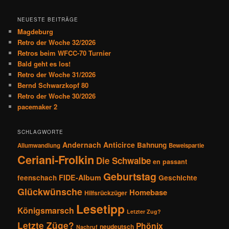
c
h
NEUESTE BEITRÄGE
e
Magdeburg
n
Retro der Woche 32/2026
Retros beim WFCC-70 Turnier
Bald geht es los!
Retro der Woche 31/2026
Bernd Schwarzkopf 80
Retro der Woche 30/2026
pacemaker 2
SCHLAGWORTE
Andernach
Anticirce
Bahnung
Allumwandlung
Beweispartie
Ceriani-Frolkin
Die Schwalbe
en passant
Geburtstag
FIDE-Album
feenschach
Geschichte
Glückwünsche
Homebase
Hilfsrückzüger
Lesetipp
Königsmarsch
Letzter Zug?
Letzte Züge?
Phönix
neudeutsch
Nachruf