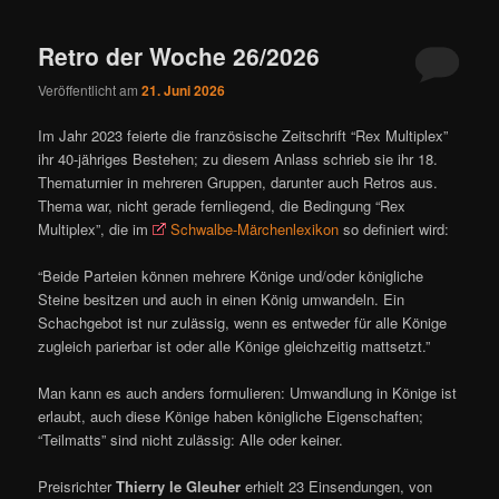
ü
Retro der Woche 26/2026
Veröffentlicht am
21. Juni 2026
Im Jahr 2023 feierte die französische Zeitschrift “Rex Multiplex”
ihr 40-jähriges Bestehen; zu diesem Anlass schrieb sie ihr 18.
Thematurnier in mehreren Gruppen, darunter auch Retros aus.
Thema war, nicht gerade fernliegend, die Bedingung “Rex
Multiplex”, die im
Schwalbe-Märchenlexikon
so definiert wird:
“Beide Parteien können mehrere Könige und/oder königliche
Steine besitzen und auch in einen König umwandeln. Ein
Schachgebot ist nur zulässig, wenn es entweder für alle Könige
zugleich parierbar ist oder alle Könige gleichzeitig mattsetzt.”
Man kann es auch anders formulieren: Umwandlung in Könige ist
erlaubt, auch diese Könige haben königliche Eigenschaften;
“Teilmatts” sind nicht zulässig: Alle oder keiner.
Preisrichter
Thierry le Gleuher
erhielt 23 Einsendungen, von