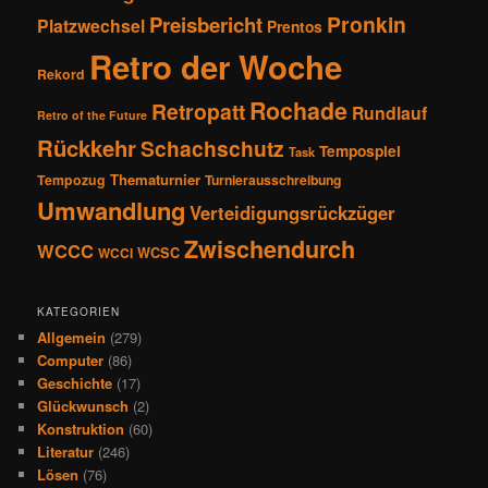
Pronkin
Preisbericht
Platzwechsel
Prentos
Retro der Woche
Rekord
Rochade
Retropatt
Rundlauf
Retro of the Future
Rückkehr
Schachschutz
Tempospiel
Task
Thematurnier
Tempozug
Turnierausschreibung
Umwandlung
Verteidigungsrückzüger
Zwischendurch
WCCC
WCSC
WCCI
KATEGORIEN
Allgemein
(279)
Computer
(86)
Geschichte
(17)
Glückwunsch
(2)
Konstruktion
(60)
Literatur
(246)
Lösen
(76)