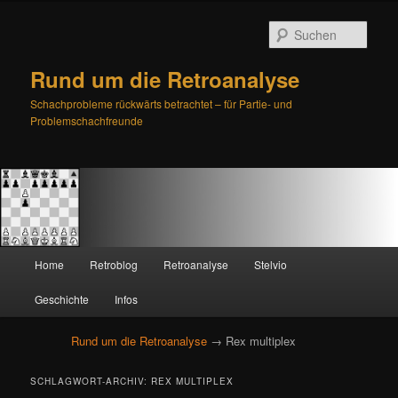
Such
Rund um die Retroanalyse
Schachprobleme rückwärts betrachtet – für Partie- und
Problemschachfreunde
H
Home
Retroblog
Retroanalyse
Stelvio
Zum
Zum
a
u
Geschichte
Infos
primären
sekundären
p
t
Rund um die Retroanalyse
→ Rex multiplex
Inhalt
Inhalt
m
e
springen
springen
SCHLAGWORT-ARCHIV:
REX MULTIPLEX
n