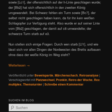
sowie [Lc1], der offensichtlich auf der h-Linie geschlagen wurde;
der [Bb2] hat sich offensichtlich in den zweiten König
umgewandelt. Bei Schwarz fehlen ein Turm sowie [Bc7], der
selbst nicht geschlagen haben kann, da für ihn kein weißen
Schlagopfer zur Verfügung steht. Also wurde er auf seiner Linie
vom [Bb2] geschlagen, der damit auf c8 umwandelte; der
schwarze Turm starb auf e3.
Nun stellen sich einige Fragen: Durch wen starb [Lf1], und wie
lässt sich vor allen Dingen der Nordwesten des Bretts aufbauen
ohne dass der weiße König im Weg steht?
Weiterlesen
→
Veröffentlicht unter
Beweispartie
,
Märchenschach
,
Retroanalyse
|
Verschlagwortet mit
Platzwechsel
,
Pronkin
,
Retro der Woche
,
Rex
multiplex
,
Thematurnier
|
Schreibe einen Kommentar
SUCHEN IM BLOG
S
u