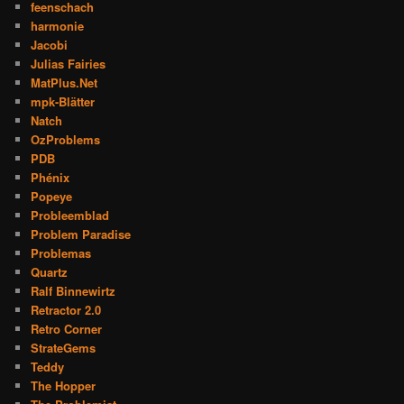
feenschach
harmonie
Jacobi
Julias Fairies
MatPlus.Net
mpk-Blätter
Natch
OzProblems
PDB
Phénix
Popeye
Probleemblad
Problem Paradise
Problemas
Quartz
Ralf Binnewirtz
Retractor 2.0
Retro Corner
StrateGems
Teddy
The Hopper