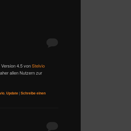
 Version 4.5 von
Stelvio
daher allen Nutzern zur
vio
,
Update
|
Schreibe einen