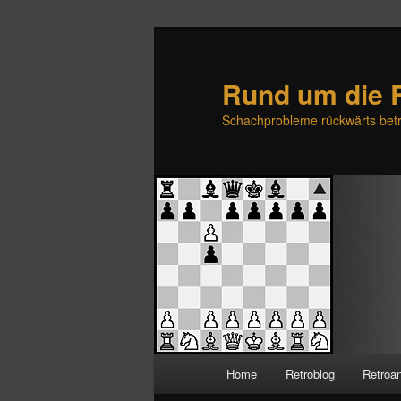
Rund um die 
Schachprobleme rückwärts betr
H
Home
Retroblog
Retroa
Zum
Zum
a