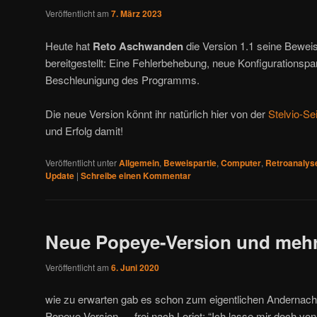
Veröffentlicht am
7. März 2023
Heute hat
Reto Aschwanden
die Version 1.1 seine Bewe
bereitgestellt: Eine Fehlerbehebung, neue Konfigurationspa
Beschleunigung des Programms.
Die neue Version könnt ihr natürlich hier von der
Stelvio-Se
und Erfolg damit!
Veröffentlicht unter
Allgemein
,
Beweispartie
,
Computer
,
Retroanalys
Update
|
Schreibe einen Kommentar
Neue Popeye-Version und meh
Veröffentlicht am
6. Juni 2020
wie zu erwarten gab es schon zum eigentlichen Anderna
Popeye-Version — frei nach Loriot: “Ich lasse mir doch v