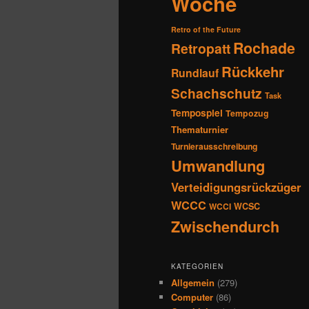
Woche
Retro of the Future
Rochade
Retropatt
Rückkehr
Rundlauf
Schachschutz
Task
Tempospiel
Tempozug
Thematurnier
Turnierausschreibung
Umwandlung
Verteidigungsrückzüger
WCCC
WCSC
WCCI
Zwischendurch
KATEGORIEN
Allgemein
(279)
Computer
(86)