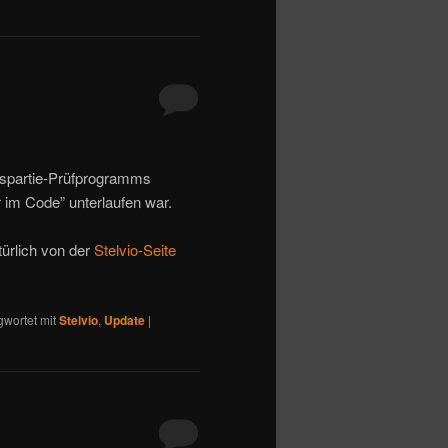
ispartie-Prüfprogramms
im Code” unterlaufen war.
türlich von der
Stelvio-Seite
gwortet mit
Stelvio
,
Update
|