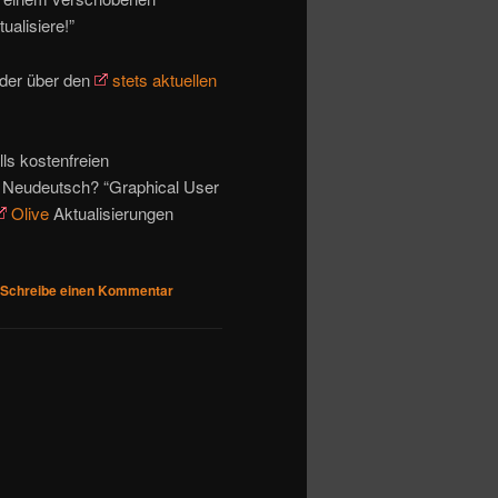
ualisiere!”
oder über den
stets aktuellen
ls kostenfreien
 Neudeutsch? “Graphical User
Olive
Aktualisierungen
Schreibe einen Kommentar