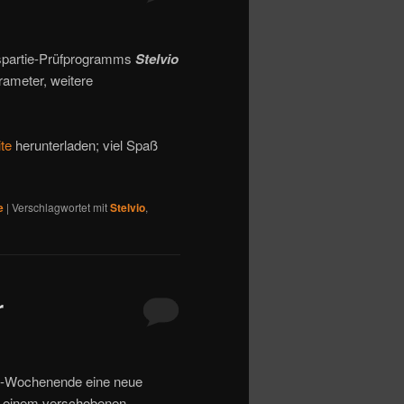
ispartie-Prüfprogramms
Stelvio
rameter, weitere
ite
herunterladen; viel Spaß
e
|
Verschlagwortet mit
Stelvio
,
r
ch-Wochenende eine neue
on einem verschobenen