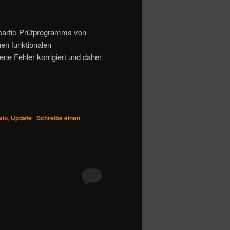
spartie-Prüfprogramms von
chen funktionalen
ne Fehler korrigiert und daher
vio
,
Update
|
Schreibe einen