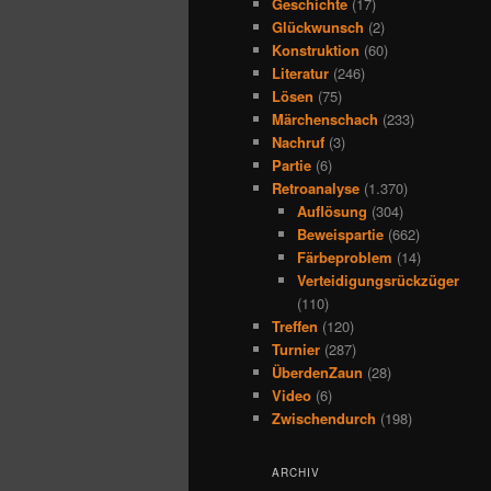
Geschichte
(17)
Glückwunsch
(2)
Konstruktion
(60)
Literatur
(246)
Lösen
(75)
Märchenschach
(233)
Nachruf
(3)
Partie
(6)
Retroanalyse
(1.370)
Auflösung
(304)
Beweispartie
(662)
Färbeproblem
(14)
Verteidigungsrückzüger
(110)
Treffen
(120)
Turnier
(287)
ÜberdenZaun
(28)
Video
(6)
Zwischendurch
(198)
ARCHIV