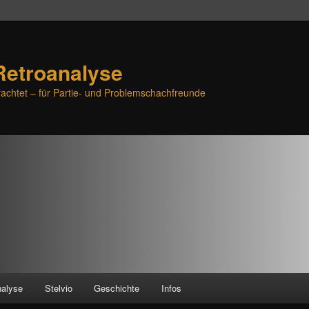
Retroanalyse
achtet – für Partie- und Problemschachfreunde
nalyse
Stelvio
Geschichte
Infos