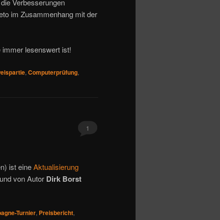
nd die Verbesserungen
e Reto im Zusammenhang mit der
e immer lesenswert ist!
eispartie
,
Computerprüfung
,
1
) ist eine
Aktualisierung
 und von Autor
Dirk Borst
agne-Turnier
,
Preisbericht
,