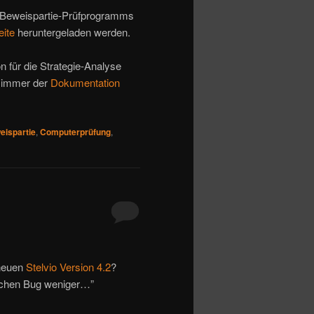
Beweispartie-Prüfprogramms
eite
heruntergeladen werden.
n für die Strategie-Analyse
 immer der
Dokumentation
eispartie
,
Computerprüfung
,
 neuen
Stelvio Version 4.2
?
lichen Bug weniger…”