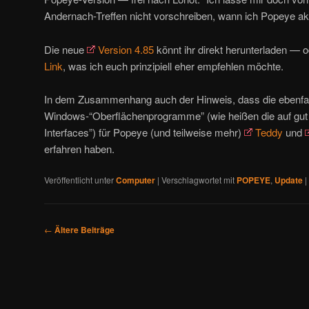
Andernach-Treffen nicht vorschreiben, wann ich Popeye akt
Die neue
Version 4.85
könnt ihr direkt herunterladen — 
Link
, was ich euch prinzipiell eher empfehlen möchte.
In dem Zusammenhang auch der Hinweis, dass die ebenfal
Windows-“Oberflächenprogramme” (wie heißen die auf gut
Interfaces”) für Popeye (und teilweise mehr)
Teddy
und
erfahren haben.
Veröffentlicht unter
Computer
|
Verschlagwortet mit
POPEYE
,
Update
|
B
←
Ältere Beiträge
e
i
t
r