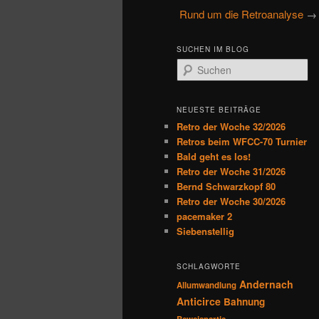
u
Rund um die Retroanalyse
→ 
primären
sekundären
p
t
Inhalt
Inhalt
SUCHEN IM BLOG
m
S
e
u
springen
springen
n
c
h
ü
NEUESTE BEITRÄGE
e
Retro der Woche 32/2026
n
Retros beim WFCC-70 Turnier
Bald geht es los!
Retro der Woche 31/2026
Bernd Schwarzkopf 80
Retro der Woche 30/2026
pacemaker 2
Siebenstellig
SCHLAGWORTE
Andernach
Allumwandlung
Anticirce
Bahnung