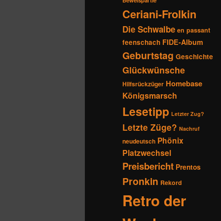
Beweispartie
Ceriani-Frolkin
Die Schwalbe
en passant
FIDE-Album
feenschach
Geburtstag
Geschichte
Glückwünsche
Homebase
Hilfsrückzüger
Königsmarsch
Lesetipp
Letzter Zug?
Letzte Züge?
Nachruf
Phönix
neudeutsch
Platzwechsel
Preisbericht
Prentos
Pronkin
Rekord
Retro der