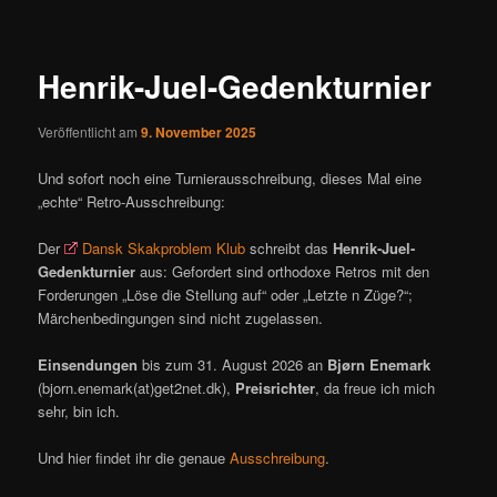
ü
i
t
r
Henrik-Juel-Gedenkturnier
a
g
Veröffentlicht am
9. November 2025
s
n
Und sofort noch eine Turnierausschreibung, dieses Mal eine
a
„echte“ Retro-Ausschreibung:
v
i
Der
Dansk Skakproblem Klub
schreibt das
Henrik-Juel-
g
Gedenkturnier
aus: Gefordert sind orthodoxe Retros mit den
a
Forderungen „Löse die Stellung auf“ oder „Letzte n Züge?“;
t
Märchenbedingungen sind nicht zugelassen.
i
o
Einsendungen
bis zum 31. August 2026 an
Bjørn Enemark
n
(bjorn.enemark(at)get2net.dk),
Preisrichter
, da freue ich mich
sehr, bin ich.
Und hier findet ihr die genaue
Ausschreibung
.