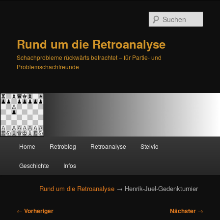
Such
Rund um die Retroanalyse
Schachprobleme rückwärts betrachtet – für Partie- und
Problemschachfreunde
H
Home
Retroblog
Retroanalyse
Stelvio
Zum
Zum
a
u
Geschichte
Infos
primären
sekundären
p
t
Rund um die Retroanalyse
→ Henrik-Juel-Gedenkturnier
Inhalt
Inhalt
m
e
B
springen
springen
←
Vorheriger
Nächster
→
n
e