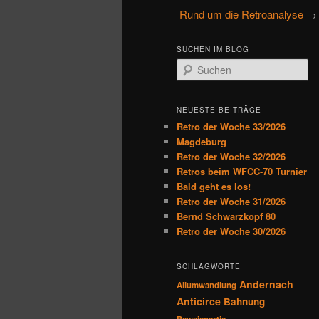
u
Rund um die Retroanalyse
→ 
primären
sekundären
p
t
Inhalt
Inhalt
SUCHEN IM BLOG
m
S
e
u
springen
springen
n
c
h
ü
NEUESTE BEITRÄGE
e
Retro der Woche 33/2026
n
Magdeburg
Retro der Woche 32/2026
Retros beim WFCC-70 Turnier
Bald geht es los!
Retro der Woche 31/2026
Bernd Schwarzkopf 80
Retro der Woche 30/2026
SCHLAGWORTE
Andernach
Allumwandlung
Anticirce
Bahnung