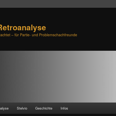
Retroanalyse
achtet – für Partie- und Problemschachfreunde
nalyse
Stelvio
Geschichte
Infos