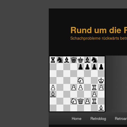
Rund um die 
Schachprobleme rückwärts betr
H
Home
Retroblog
Retroa
Zum
Zum
a