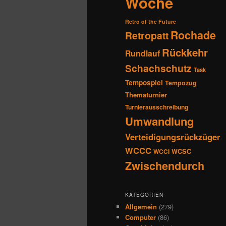
Woche
Retro of the Future
Rochade
Retropatt
Rückkehr
Rundlauf
Schachschutz
Task
Tempospiel
Tempozug
Thematurnier
Turnierausschreibung
Umwandlung
Verteidigungsrückzüger
WCCC
WCSC
WCCI
Zwischendurch
KATEGORIEN
Allgemein
(279)
Computer
(86)