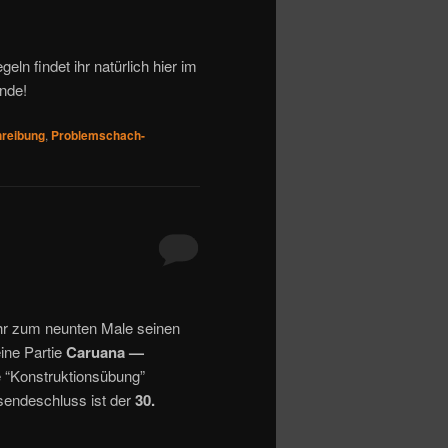
eln findet ihr natürlich hier im
nde!
reibung
,
Problemschach-
hr zum neunten Male seinen
ine Partie
Caruana —
 “Konstruktionsübung”
nsendeschluss ist der
30.