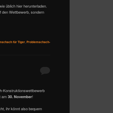
wie üblich hier herunterladen.
uf den Wettbewerb, sondern
mschach für Tiger
,
Problemschach-
-Konstruktionswettbewerb
st am
30. November
!
cht, ihr könnt also bequem