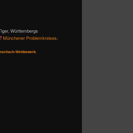
Tiger, Württembergs
Münchener Problemkreises
.
mschach-Wettbewerb
,