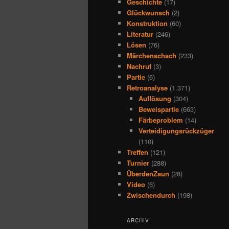
Geschichte
(17)
Glückwunsch
(2)
Konstruktion
(60)
Literatur
(246)
Lösen
(76)
Märchenschach
(233)
Nachruf
(3)
Partie
(6)
Retroanalyse
(1.371)
Auflösung
(304)
Beweispartie
(663)
Färbeproblem
(14)
Verteidigungsrückzüger
(110)
Treffen
(121)
Turnier
(288)
ÜberdenZaun
(28)
Video
(6)
Zwischendurch
(198)
ARCHIV