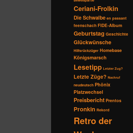
Beweispartie
Ceriani-Frolkin
Die Schwalbe
en passant
FIDE-Album
feenschach
Geburtstag
Geschichte
Glückwünsche
Homebase
Hilfsrückzüger
Königsmarsch
Lesetipp
Letzter Zug?
Letzte Züge?
Nachruf
Phönix
neudeutsch
Platzwechsel
Preisbericht
Prentos
Pronkin
Rekord
Retro der