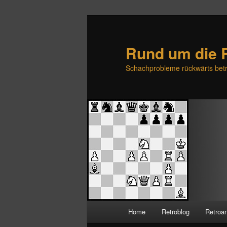
Rund um die 
Schachprobleme rückwärts betr
H
Home
Retroblog
Retroa
Zum
Zum
a