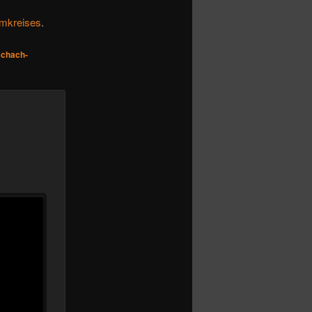
mkreises
.
chach-