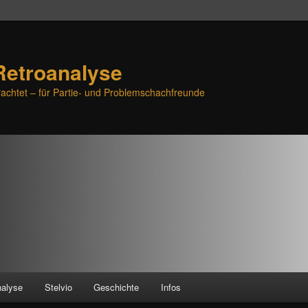
Retroanalyse
achtet – für Partie- und Problemschachfreunde
nalyse
Stelvio
Geschichte
Infos