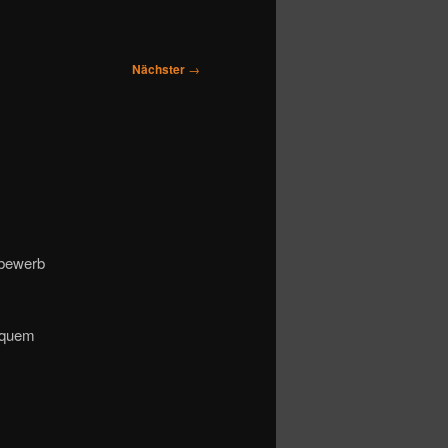
Nächster
→
bewerb
bequem