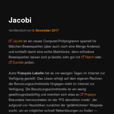
ü
i
t
r
Jacobi
a
g
Veröffentlicht am
3. November 2017
s
n
Jacobi
ist ein neues Computer-Prüfprogramm speziell für
a
Märchen-Beweispartien (aber auch noch eine Menge Anderes)
v
und schließt damit eine echte Marktlücke, denn orthodoxe
i
Beweispartien lassen sich ja bereits sehr gut mit
Natch
oder
g
Euclide
prüfen.
a
t
Autor
François Labelle
hat es vor wenigen Tagen im Internet zur
i
Verfügung gestellt: Das Lösen erfolgt auf dem eigenen Rechner,
o
die Benutzungsschnittstelle hingegen steht im Internet zur
n
Verfügung. Die Benutzungsschnittstelle ist ein wenig
gewöhnugnsbedürftig und orientiert sich etwa an
Popeye
.
Besonders hervorzuheben ist der “PG demolition mode”, der
aufgrund von Heuristiken zunächst die “gefährlichsten” Abspiele
sucht, um so möglichst schnell Nebenlösungen zu finden —