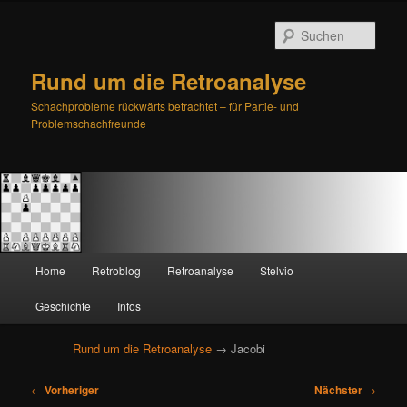
Such
Rund um die Retroanalyse
Schachprobleme rückwärts betrachtet – für Partie- und
Problemschachfreunde
H
Home
Retroblog
Retroanalyse
Stelvio
Zum
Zum
a
u
Geschichte
Infos
primären
sekundären
p
t
Rund um die Retroanalyse
→ Jacobi
Inhalt
Inhalt
m
e
B
springen
springen
←
Vorheriger
Nächster
→
n
e