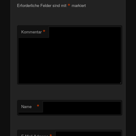
*
Erforderliche Felder sind mit
markiert
*
Kommentar
*
Name