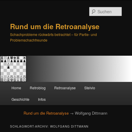
Such
Rund um die Retroanalyse
Schachprobleme rückwärts betrachtet – für Partie- und
Problemschachfreunde
H
Home
Retroblog
Retroanalyse
Stelvio
Zum
Zum
a
u
Geschichte
Infos
primären
sekundären
p
t
Rund um die Retroanalyse
→ Wolfgang Dittmann
Inhalt
Inhalt
m
e
springen
springen
SCHLAGWORT-ARCHIV:
WOLFGANG DITTMANN
n