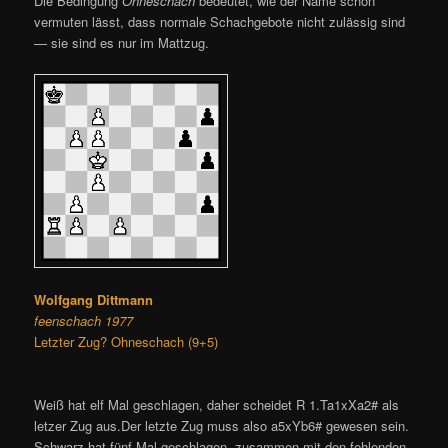
Die Bedingung
Ohneschach
bedeutet, wie der Name schon
vermuten lässt, dass normale Schachgebote nicht zulässig sind
— sie sind es nur im Mattzug.
Wolfgang Dittmann
feenschach 1977
Letzter Zug? Ohneschach (9+5)
Weiß hat elf Mal geschlagen, daher scheidet R 1.Ta1xXa2# als
letzer Zug aus.Der letzte Zug muss also a5xYb6# gewesen sein.
Schwarz hat fünf Mal geschlagen, zusammen mit den fehlenden