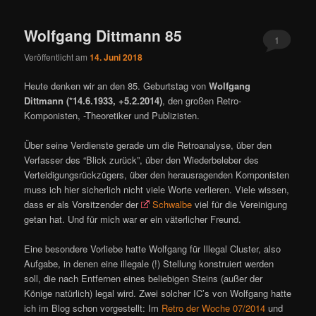
ü
Wolfgang Dittmann 85
1
Veröffentlicht am
14. Juni 2018
Heute denken wir an den 85. Geburtstag von
Wolfgang
Dittmann (*14.6.1933, +5.2.2014)
, den großen Retro-
Komponisten, -Theoretiker und Publizisten.
Über seine Verdienste gerade um die Retroanalyse, über den
Verfasser des “Blick zurück”, über den Wiederbeleber des
Verteidigungsrückzügers, über den herausragenden Komponisten
muss ich hier sicherlich nicht viele Worte verlieren. Viele wissen,
dass er als Vorsitzender der
Schwalbe
viel für die Vereinigung
getan hat. Und für mich war er ein väterlicher Freund.
Eine besondere Vorliebe hatte Wolfgang für Illegal Cluster, also
Aufgabe, in denen eine illegale (!) Stellung konstruiert werden
soll, die nach Entfernen eines beliebigen Steins (außer der
Könige natürlich) legal wird. Zwei solcher IC’s von Wolfgang hatte
ich im Blog schon vorgestellt: Im
Retro der Woche 07/2014
und