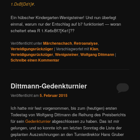
1.DxB[Dd1]#
.
Ein hübscher Kindergarten-Wenigsteiner! Und nun überlegt
einmal, warum nur der Entschlag auf b7 funktioniert — woran
scheitert etwa R 1.Ke6xBf7[Ke1]??
Veröffentlicht unter
Märchenschach
,
Retroanalyse
,
Verteidigungsrückzüger
|
Verschlagwortet mit
Klan
,
Verteidigungsrückzüger
,
Wenigsteiner
,
Wolfgang Dittmann
|
Schreibe einen Kommentar
Dittmann-Gedenkturnier
Veröffentlicht am
5. Februar 2015
Ich hatte mir fest vorgenommen, bis zum (heutigen) ersten
Todestag von Wolfgang Dittmann die Reihung des Preisberichts
für sein
Gedenkturnier
abgeschlossen zu haben. Das ist mir
gelungen, und so konnte ich am letzten Sonntag die Liste der
geplanten Auszeichnungen an den Turnierdirektor Hans Gruber