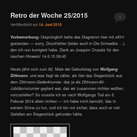
Retro der Woche 25/2015
1
Veröffentlicht am
14. Juni 2015
Vorbemerkung:
Ursprünglich hatte das Diagramm hier mit sKh1
gestanden — sorry, Druckfehler (leider auch in Die Schwalbe …),
den ich nun korrigiert habe. Dank an Joaquim Crusats für den
raschen Hinweis! 14.6.15 09:45
Heute jährt sich zum 82. Male der Geburtstag von
Wolfgang
Dittmann
, und was liegt da näher, als hier das Siegerstück aus
dem
Dittmann-Gedenkturnier
, das ja als
Dittmann-80-
Jubiläumsturnier
geplant war, das wir zusammen richten wollten,
vorzustellen? So musste ich es nach Wolfgangs Tod am 5.
Februar 2014 allein richten — ich habe mich bemüht, das in
seinem Sinne zu tun, und ich bin mir sicher, dass auch er viel
Gefallen am Siegerstück gefunden hätte.