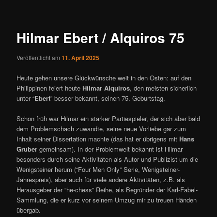
ü
i
t
r
Hilmar Ebert / Alquiros 75
a
g
Veröffentlicht am
11. April 2025
s
n
Heute gehen unsere Glückwünsche weit in den Osten: auf den
a
Philippinen feiert heute
Hilmar Alquiros
, den meisten sicherlich
v
unter “
Ebert
” besser bekannt, seinen 75. Geburtstag.
i
g
Schon früh war Hilmar ein starker Partiespieler, der sich aber bald
a
dem Problemschach zuwandte, seine neue Vorliebe gar zum
t
Inhalt seiner Dissertation machte (das hat er übrigens mit
Hans
i
Gruber
gemeinsam). In der Problemwelt bekannt ist Hilmar
o
besonders durch seine Aktivitäten als Autor und Publizist um die
n
Wenigsteiner herum (“Four Men Only” Serie, Wenigsteiner-
Jahrespreis), aber auch für viele andere Aktivitäten, z.B. als
Herausgeber der “he-chess” Reihe, als Begründer der Karl-Fabel-
Sammlung, die er kurz vor seinem Umzug mir zu treuen Händen
übergab.