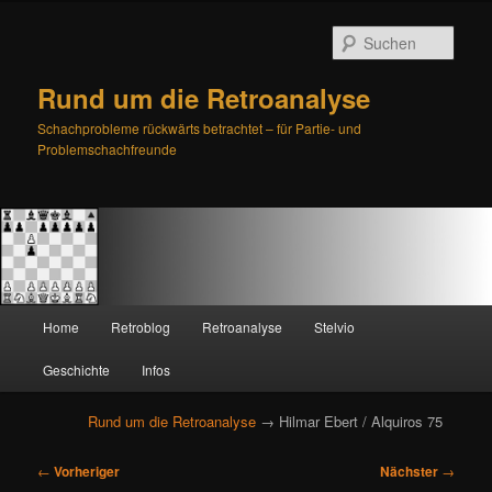
Such
Rund um die Retroanalyse
Schachprobleme rückwärts betrachtet – für Partie- und
Problemschachfreunde
H
Home
Retroblog
Retroanalyse
Stelvio
Zum
Zum
a
u
Geschichte
Infos
primären
sekundären
p
t
Rund um die Retroanalyse
→ Hilmar Ebert / Alquiros 75
Inhalt
Inhalt
m
e
B
springen
springen
←
Vorheriger
Nächster
→
n
e