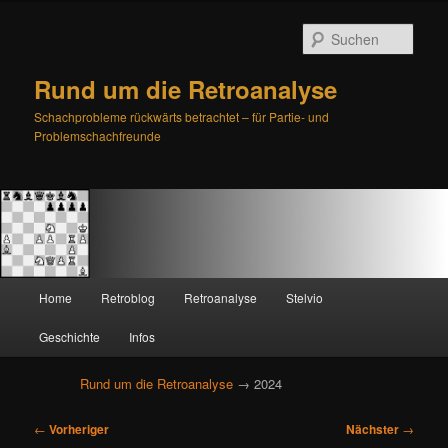
Such
Rund um die Retroanalyse
Schachprobleme rückwärts betrachtet – für Partie- und
Problemschachfreunde
H
Home
Retroblog
Retroanalyse
Stelvio
Zum
Zum
a
u
Geschichte
Infos
primären
sekundären
p
t
Rund um die Retroanalyse
→ 2024
Inhalt
Inhalt
m
e
B
springen
springen
←
Vorheriger
Nächster
→
n
e