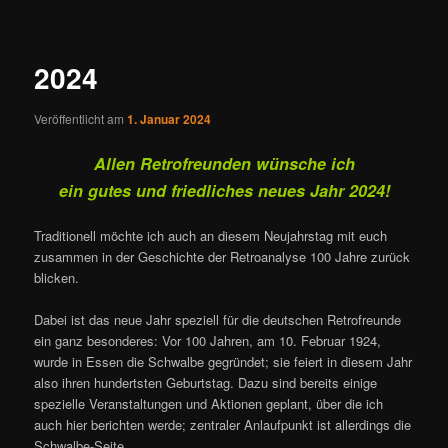
ü
i
t
r
2024
a
g
Veröffentlicht am
1. Januar 2024
s
n
Allen Retrofreunden wünsche ich
a
v
ein gutes und friedliches neues Jahr 2024!
i
g
Traditionell möchte ich auch an diesem Neujahrstag mit euch
a
zusammen in der Geschichte der Retroanalyse 100 Jahre zurück
t
blicken.
i
o
Dabei ist das neue Jahr speziell für die deutschen Retrofreunde
n
ein ganz besonderes: Vor 100 Jahren, am 10. Februar 1924,
wurde in Essen die Schwalbe gegründet; sie feiert in diesem Jahr
also ihren hundertsten Geburtstag. Dazu sind bereits einige
spezielle Veranstaltungen und Aktionen geplant, über die ich
auch hier berichten werde; zentraler Anlaufpunkt ist allerdings die
Schwalbe-Seite.