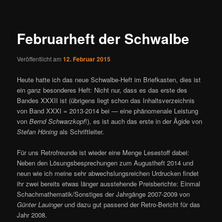
ü
i
t
r
Februarheft der Schwalbe
a
g
Veröffentlicht am
12. Februar 2015
s
n
Heute hatte ich das neue Schwalbe-Heft im Briefkasten, dies ist
a
ein ganz besonderes Heft: Nicht nur, dass es das erste des
v
Bandes XXXII ist (übrigens liegt schon das Inhaltsverzeichnis
i
von Band XXXI = 2013-2014 bei — eine phänomenale Leistung
g
von
Bernd Schwarzkopf
!), es ist auch das erste in der Ägide von
a
Stefan Höning
als Schriftleiter.
t
i
Für uns Retrofreunde ist wieder eine Menge Lesestoff dabei:
o
Neben den Lösungsbesprechungen zum Augustheft 2014 und
n
neun wie ich meine sehr abwechslungsreichen Urdrucken findet
ihr zwei bereits etwas länger ausstehende Preisberichte: Einmal
Schachmathematik/Sonstiges der Jahrgänge 2007-2009 von
Günter Lauinger
und dazu gut passend der Retro-Bericht für das
Jahr 2008.