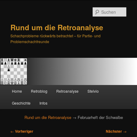
Such
Rund um die Retroanalyse
Schachprobleme rückwärts betrachtet – für Partie- und
Problemschachfreunde
H
Home
Retroblog
Retroanalyse
Stelvio
Zum
Zum
a
u
Geschichte
Infos
primären
sekundären
p
t
Rund um die Retroanalyse
→ Februarheft der Schwalbe
Inhalt
Inhalt
m
e
B
springen
springen
←
Vorheriger
Nächster
→
n
e