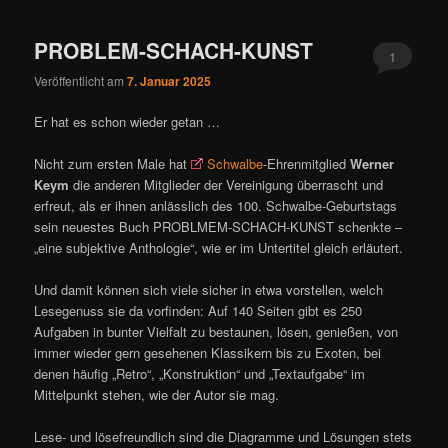
ü
PROBLEM-SCHACH-KUNST
1
Veröffentlicht am
7. Januar 2025
Er hat es schon wieder getan …
Nicht zum ersten Male hat
Schwalbe
-Ehrenmitglied
Werner
Keym
die anderen Mitglieder der Vereinigung überrascht und
erfreut, als er ihnen anlässlich des 100. Schwalbe-Geburtstags
sein neuestes Buch PROBLMEM-SCHACH-KUNST schenkte –
„eine subjektive Anthologie“, wie er im Untertitel gleich erläutert.
Und damit können sich viele sicher in etwa vorstellen, welch
Lesegenuss sie da vorfinden: Auf 140 Seiten gibt es 250
Aufgaben in bunter Vielfalt zu bestaunen, lösen, genießen, von
immer wieder gern gesehenen Klassikern bis zu Exoten, bei
denen häufig „Retro“, „Konstruktion“ und „Textaufgabe“ im
Mittelpunkt stehen, wie der Autor sie mag.
Lese- und lösefreundlich sind die Diagramme und Lösungen stets