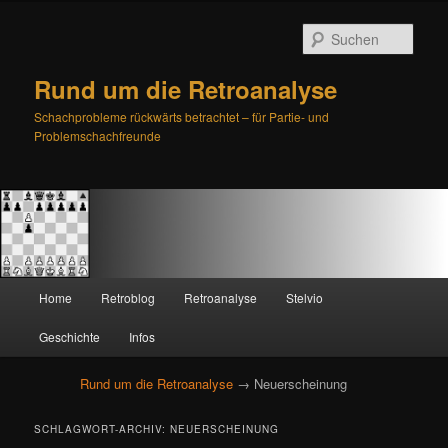
Such
Rund um die Retroanalyse
Schachprobleme rückwärts betrachtet – für Partie- und
Problemschachfreunde
H
Home
Retroblog
Retroanalyse
Stelvio
Zum
Zum
a
u
Geschichte
Infos
primären
sekundären
p
t
Rund um die Retroanalyse
→ Neuerscheinung
Inhalt
Inhalt
m
e
springen
springen
SCHLAGWORT-ARCHIV:
NEUERSCHEINUNG
n