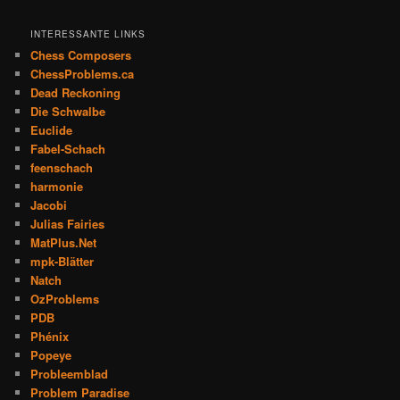
INTERESSANTE LINKS
Chess Composers
ChessProblems.ca
Dead Reckoning
Die Schwalbe
Euclide
Fabel-Schach
feenschach
harmonie
Jacobi
Julias Fairies
MatPlus.Net
mpk-Blätter
Natch
OzProblems
PDB
Phénix
Popeye
Probleemblad
Problem Paradise