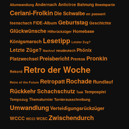
Andernach
Anticirce
Bahnung
Allumwandlung
Beweispartie
Ceriani-Frolkin
Die Schwalbe
en passant
Geburtstag
FIDE-Album
feenschach
Geschichte
Glückwünsche
Homebase
Hilfsrückzüger
Lesetipp
Königsmarsch
Letzter Zug?
Letzte Züge?
Phönix
neudeutsch
Nachruf
Pronkin
Preisbericht
Platzwechsel
Prentos
Retro der Woche
Rekord
Rochade
Retropatt
Rundlauf
Retro of the Future
Rückkehr
Schachschutz
Tempospiel
Task
Thematurnier
Tempozug
Turnierausschreibung
Umwandlung
Verteidigungsrückzüger
Zwischendurch
WCCC
WCSC
WCCI