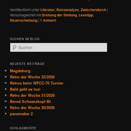
Veröffentlicht unter
Literatur
,
Retroanalyse
,
Zwischendurch
|
Verschlagwortet mit
Drehung der Stellung
,
Lesetipp
,
Neuerscheinung
|
1
Antwort
SUCHEN IM BLOG
S
u
c
h
NEUESTE BEITRÄGE
e
Magdeburg
n
Retro der Woche 32/2026
Retros beim WFCC-70 Turnier
Bald geht es los!
Retro der Woche 31/2026
Bernd Schwarzkopf 80
Retro der Woche 30/2026
pacemaker 2
SCHLAGWORTE