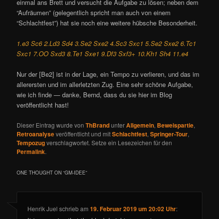
einmal ans Brett und versucht die Aufgabe zu lösen; neben dem
“Aufräumen” (gelegentlich spricht man auch von einem
“Schlachtfest”) hat sie noch eine weitere hübsche Besonderheit.
1.e3 Sc6 2.Ld3 Sd4 3.Se2 Sxe2 4.Sc3 Sxc1 5.Se2 Sxe2 6.Tc1
Sxc1 7.OO Sxd3 8.Te1 Sxe1 9.Df3 Sxf3+ 10.Kh1 Sh4 11.e4
Nur der [Be2] ist in der Lage, ein Tempo zu verlieren, und das im
allerersten und im allerletzten Zug. Eine sehr schöne Aufgabe,
wie ich finde — danke, Bernd, dass du sie hier im Blog
veröffentlicht hast!
Dieser Eintrag wurde von
ThBrand
unter
Allgemein
,
Beweispartie
,
Retroanalyse
veröffentlicht und mit
Schlachtfest
,
Springer-Tour
,
Tempozug
verschlagwortet. Setze ein Lesezeichen für den
Permalink
.
ONE THOUGHT ON “
GM-IDEE
”
Henrik Juel
schrieb
am
19. Februar 2019 um 20:02 Uhr
: