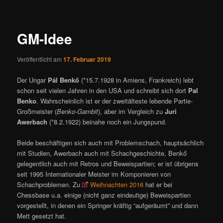
ü
i
t
r
GM-Idee
a
g
Veröffentlicht am
17. Februar 2019
s
n
Der Ungar
Pál Benkő
(*15.7.1928 in Amiens, Frankreich) lebt
a
schon seit vielen Jahren in den USA und schreibt sich dort
Pal
v
Benko
. Wahrscheinlich ist er der zweitälteste lebende Partie-
i
Großmeister (
Benko-Gambit
), aber im Vergleich zu
Juri
g
Awerbach
(*8.2.1922) beinahe noch ein Jungspund.
a
t
Beide beschäftigen sich auch mit Problemschach, hauptsächlich
i
mit Studien, Awerbach auch mit Schachgeschichte, Benkő
o
gelegentlich auch mit Retros und Beweispartien; er ist übrigens
n
seit 1995 Internationaler Meister im Komponieren von
Schachproblemen. Zu
Weihnachten 2016
hat er bei
Chessbase u.a. einige (nicht ganz eindeutige) Beweispartien
vorgestellt, in denen ein Springer kräftig “aufgeräumt” und dann
Mett gesetzt hat.