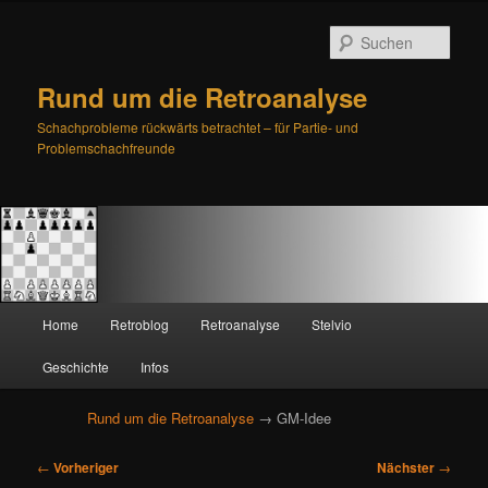
Such
Rund um die Retroanalyse
Schachprobleme rückwärts betrachtet – für Partie- und
Problemschachfreunde
H
Home
Retroblog
Retroanalyse
Stelvio
Zum
Zum
a
u
Geschichte
Infos
primären
sekundären
p
t
Rund um die Retroanalyse
→ GM-Idee
Inhalt
Inhalt
m
e
B
springen
springen
←
Vorheriger
Nächster
→
n
e