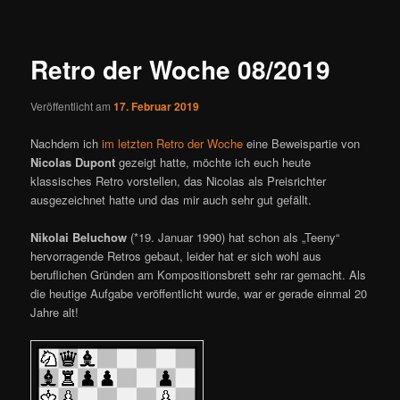
ü
i
t
r
Retro der Woche 08/2019
a
g
Veröffentlicht am
17. Februar 2019
s
n
Nachdem ich
im letzten Retro der Woche
eine Beweispartie von
a
Nicolas Dupont
gezeigt hatte, möchte ich euch heute
v
klassisches Retro vorstellen, das Nicolas als Preisrichter
i
ausgezeichnet hatte und das mir auch sehr gut gefällt.
g
a
Nikolai Beluchow
(*19. Januar 1990) hat schon als „Teeny“
t
hervorragende Retros gebaut, leider hat er sich wohl aus
i
beruflichen Gründen am Kompositionsbrett sehr rar gemacht. Als
o
die heutige Aufgabe veröffentlicht wurde, war er gerade einmal 20
n
Jahre alt!