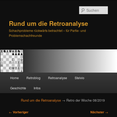
Such
Rund um die Retroanalyse
Schachprobleme rückwärts betrachtet – für Partie- und
Problemschachfreunde
H
Home
Retroblog
Retroanalyse
Stelvio
Zum
Zum
a
u
Geschichte
Infos
primären
sekundären
p
t
Rund um die Retroanalyse
→ Retro der Woche 08/2019
Inhalt
Inhalt
m
e
B
springen
springen
←
Vorheriger
Nächster
→
n
e