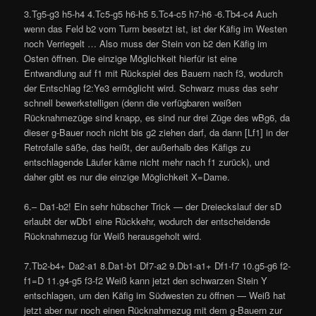
3.Tg5-g3 h5-h4 4.Tc5-g5 h6-h5 5.Tc4-c5 h7-h6 -6.Tb4-c4 Auch
wenn das Feld b2 vom Turm besetzt ist, ist der Käfig im Westen
noch Verriegelt … Also muss der Stein von b2 den Käfig im
Osten öffnen. Die einzige Möglichkeit hierfür ist eine
Entwandlung auf f1 mit Rückspiel des Bauern nach f3, wodurch
der Entschlag f2:Ye3 ermöglicht wird. Schwarz muss das sehr
schnell bewerkstelligen (denn die verfügbaren weißen
Rücknahmezüge sind knapp, es sind nur drei Züge des wBg6, da
dieser g-Bauer noch nicht bis g2 ziehen darf, da dann [Lf1] in der
Retrofalle säße, das heißt, der außerhalb des Käfigs zu
entschlagende Läufer käme nicht mehr nach f1 zurück), und
daher gibt es nur die einzige Möglichkeit X=Dame.
6.– Da1-b2! Ein sehr hübscher Trick — der Dreieckslauf der sD
erlaubt der wDb1 eine Rückkehr, wodurch der entscheidende
Rücknahmezug für Weiß herausgeholt wird.
7.Tb2-b4+ Da2-a1 8.Da1-b1 Df7-a2 9.Db1-a1+ Df1-f7 10.g5-g6 f2-
f1=D 11.g4-g5 f3-f2 Weiß kann jetzt den schwarzen Stein Y
entschlagen, um den Käfig im Südwesten zu öffnen — Weiß hat
jetzt aber nur noch einen Rücknahmezug mit dem g-Bauern zur