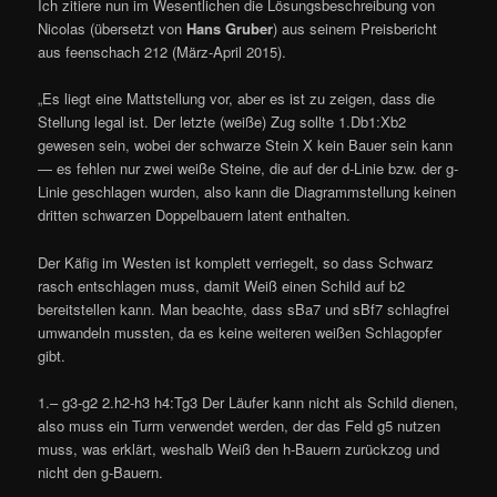
Ich zitiere nun im Wesentlichen die Lösungsbeschreibung von
Nicolas (übersetzt von
Hans Gruber
) aus seinem Preisbericht
aus feenschach 212 (März-April 2015).
„Es liegt eine Mattstellung vor, aber es ist zu zeigen, dass die
Stellung legal ist. Der letzte (weiße) Zug sollte 1.Db1:Xb2
gewesen sein, wobei der schwarze Stein X kein Bauer sein kann
— es fehlen nur zwei weiße Steine, die auf der d-Linie bzw. der g-
Linie geschlagen wurden, also kann die Diagrammstellung keinen
dritten schwarzen Doppelbauern latent enthalten.
Der Käfig im Westen ist komplett verriegelt, so dass Schwarz
rasch entschlagen muss, damit Weiß einen Schild auf b2
bereitstellen kann. Man beachte, dass sBa7 und sBf7 schlagfrei
umwandeln mussten, da es keine weiteren weißen Schlagopfer
gibt.
1.– g3-g2 2.h2-h3 h4:Tg3 Der Läufer kann nicht als Schild dienen,
also muss ein Turm verwendet werden, der das Feld g5 nutzen
muss, was erklärt, weshalb Weiß den h-Bauern zurückzog und
nicht den g-Bauern.