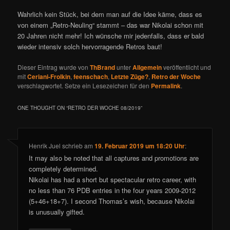
Wahrlich kein Stück, bei dem man auf die Idee käme, dass es
von einem „Retro-Neuling“ stammt – das war Nikolai schon mit
20 Jahren nicht mehr! Ich wünsche mir jedenfalls, dass er bald
wieder intensiv solch hervorragende Retros baut!
Dieser Eintrag wurde von
ThBrand
unter
Allgemein
veröffentlicht und
mit
Ceriani-Frolkin
,
feenschach
,
Letzte Züge?
,
Retro der Woche
verschlagwortet. Setze ein Lesezeichen für den
Permalink
.
ONE THOUGHT ON “
RETRO DER WOCHE 08/2019
”
Henrik Juel
schrieb
am
19. Februar 2019 um 18:20 Uhr
:
It may also be noted that all captures and promotions are
completely determined.
Nikolai has had a short but spectacular retro career, with
no less than 76 PDB entries in the four years 2009-2012
(5+46+18+7). I second Thomas’s wish, because Nikolai
is unusually gifted.