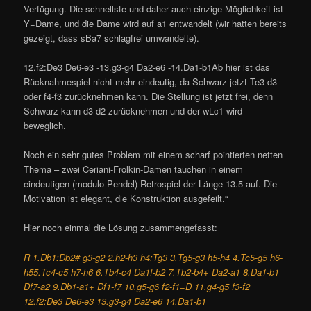
Verfügung. Die schnellste und daher auch einzige Möglichkeit ist
Y=Dame, und die Dame wird auf a1 entwandelt (wir hatten bereits
gezeigt, dass sBa7 schlagfrei umwandelte).
12.f2:De3 De6-e3 -13.g3-g4 Da2-e6 -14.Da1-b1Ab hier ist das
Rücknahmespiel nicht mehr eindeutig, da Schwarz jetzt Te3-d3
oder f4-f3 zurücknehmen kann. Die Stellung ist jetzt frei, denn
Schwarz kann d3-d2 zurücknehmen und der wLc1 wird
beweglich.
Noch ein sehr gutes Problem mit einem scharf pointierten netten
Thema – zwei Ceriani-Frolkin-Damen tauchen in einem
eindeutigen (modulo Pendel) Retrospiel der Länge 13.5 auf. Die
Motivation ist elegant, die Konstruktion ausgefeilt.“
Hier noch einmal die Lösung zusammengefasst:
R 1.Db1:Db2# g3-g2 2.h2-h3 h4:Tg3 3.Tg5-g3 h5-h4 4.Tc5-g5 h6-
h55.Tc4-c5 h7-h6 6.Tb4-c4 Da1!-b2 7.Tb2-b4+ Da2-a1 8.Da1-b1
Df7-a2 9.Db1-a1+ Df1-f7 10.g5-g6 f2-f1=D 11.g4-g5 f3-f2
12.f2:De3 De6-e3 13.g3-g4 Da2-e6 14.Da1-b1