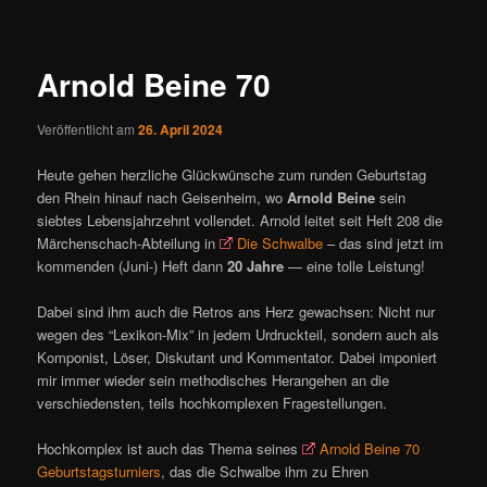
ü
i
t
r
Arnold Beine 70
a
g
Veröffentlicht am
26. April 2024
s
n
Heute gehen herzliche Glückwünsche zum runden Geburtstag
a
den Rhein hinauf nach Geisenheim, wo
Arnold Beine
sein
v
siebtes Lebensjahrzehnt vollendet. Arnold leitet seit Heft 208 die
i
Märchenschach-Abteilung in
Die Schwalbe
– das sind jetzt im
g
kommenden (Juni-) Heft dann
20 Jahre
— eine tolle Leistung!
a
t
Dabei sind ihm auch die Retros ans Herz gewachsen: Nicht nur
i
wegen des “Lexikon-Mix” in jedem Urdruckteil, sondern auch als
o
Komponist, Löser, Diskutant und Kommentator. Dabei imponiert
n
mir immer wieder sein methodisches Herangehen an die
verschiedensten, teils hochkomplexen Fragestellungen.
Hochkomplex ist auch das Thema seines
Arnold Beine 70
Geburtstagsturniers
, das die Schwalbe ihm zu Ehren