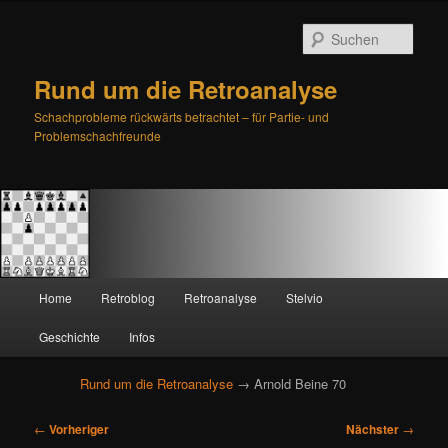
Such
Rund um die Retroanalyse
Schachprobleme rückwärts betrachtet – für Partie- und
Problemschachfreunde
H
Home
Retroblog
Retroanalyse
Stelvio
Zum
Zum
a
u
Geschichte
Infos
primären
sekundären
p
t
Rund um die Retroanalyse
→ Arnold Beine 70
Inhalt
Inhalt
m
e
B
springen
springen
←
Vorheriger
Nächster
→
n
e