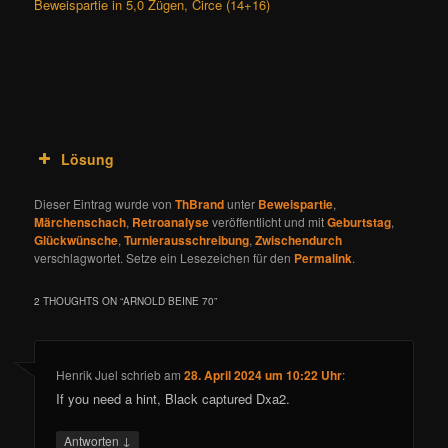
Beweispartie in 5,0 Zügen, Circe (14+16)
Lösung
Dieser Eintrag wurde von
ThBrand
unter
Beweispartie
,
Märchenschach
,
Retroanalyse
veröffentlicht und mit
Geburtstag
,
Glückwünsche
,
Turnierausschreibung
,
Zwischendurch
verschlagwortet. Setze ein Lesezeichen für den
Permalink
.
2 THOUGHTS ON “
ARNOLD BEINE 70
”
Henrik Juel
schrieb
am
28. April 2024 um 10:22 Uhr
:
If you need a hint, Black captured Dxa2.
↓
Antworten