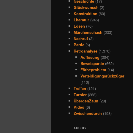
Geschichte
(17)
Glückwunsch
(2)
Konstruktion
(60)
Literatur
(246)
Lösen
(76)
Märchenschach
(233)
Nachruf
(3)
Partie
(6)
Retroanalyse
(1.370)
Auflösung
(304)
Beweispartie
(662)
Färbeproblem
(14)
Verteidigungsrückzüger
(110)
Treffen
(121)
Turnier
(288)
ÜberdenZaun
(28)
Video
(6)
Zwischendurch
(198)
ARCHIV