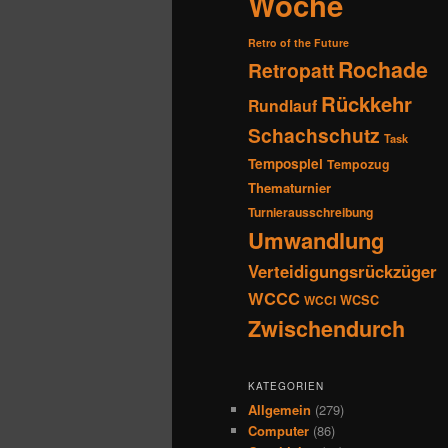
Woche
Retro of the Future
Rochade
Retropatt
Rückkehr
Rundlauf
Schachschutz
Task
Tempospiel
Tempozug
Thematurnier
Turnierausschreibung
Umwandlung
Verteidigungsrückzüger
WCCC
WCSC
WCCI
Zwischendurch
KATEGORIEN
Allgemein
(279)
Computer
(86)