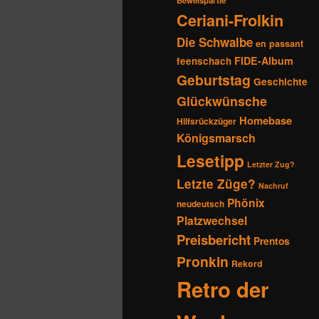
Beweispartie
Ceriani-Frolkin
Die Schwalbe
en passant
FIDE-Album
feenschach
Geburtstag
Geschichte
Glückwünsche
Homebase
Hilfsrückzüger
Königsmarsch
Lesetipp
Letzter Zug?
Letzte Züge?
Nachruf
Phönix
neudeutsch
Platzwechsel
Preisbericht
Prentos
Pronkin
Rekord
Retro der