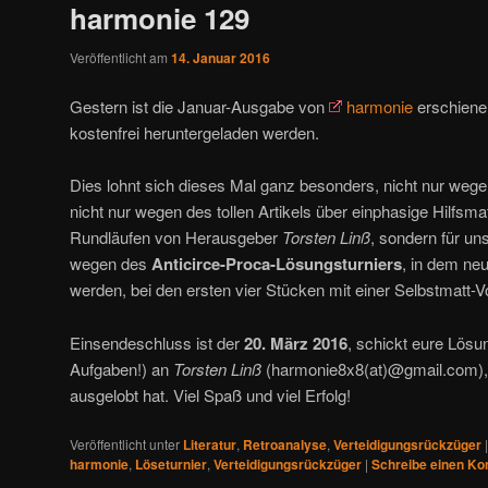
harmonie 129
Veröffentlicht am
14. Januar 2016
Gestern ist die Januar-Ausgabe von
harmonie
erschiene
kostenfrei heruntergeladen werden.
Dies lohnt sich dieses Mal ganz besonders, nicht nur wege
nicht nur wegen des tollen Artikels über einphasige Hilfsma
Rundläufen von Herausgeber
Torsten Linß
, sondern für u
wegen des
Anticirce-Proca-Lösungsturniers
, in dem ne
werden, bei den ersten vier Stücken mit einer Selbstmatt-V
Einsendeschluss ist der
20. März 2016
, schickt eure Lös
Aufgaben!) an
Torsten Linß
(harmonie8x8(at)@gmail.com), 
ausgelobt hat. Viel Spaß und viel Erfolg!
Veröffentlicht unter
Literatur
,
Retroanalyse
,
Verteidigungsrückzüger
harmonie
,
Löseturnier
,
Verteidigungsrückzüger
|
Schreibe einen K