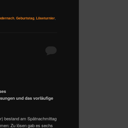
ndernach
,
Geburtstag
,
Löseturnier
,
ses
Lösungen und das vorläufige
vor) bestand am Spätnachmittag
ehmen: Zu lösen gab es sechs