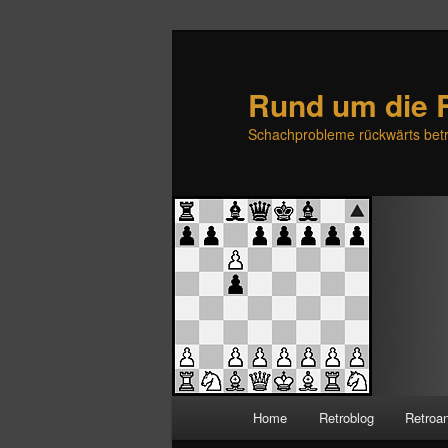
Rund um die 
Schachprobleme rückwärts betr
H
Home
Retroblog
Retroa
Zum
Zum
a