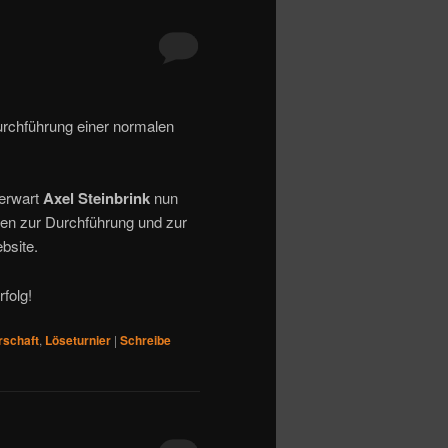
urchführung einer normalen
ierwart
Axel Steinbrink
nun
nen zur Durchführung und zur
bsite.
folg!
rschaft
,
Löseturnier
|
Schreibe