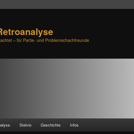
Retroanalyse
achtet – für Partie- und Problemschachfreunde
nalyse
Stelvio
Geschichte
Infos