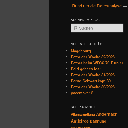
u
Rund um die Retroanalyse
→ 
primären
sekundären
p
t
Inhalt
Inhalt
SUCHEN IM BLOG
m
S
e
u
springen
springen
n
c
h
ü
NEUESTE BEITRÄGE
e
Magdeburg
n
Retro der Woche 32/2026
Retros beim WFCC-70 Turnier
Bald geht es los!
Retro der Woche 31/2026
Bernd Schwarzkopf 80
Retro der Woche 30/2026
pacemaker 2
SCHLAGWORTE
Andernach
Allumwandlung
Anticirce
Bahnung