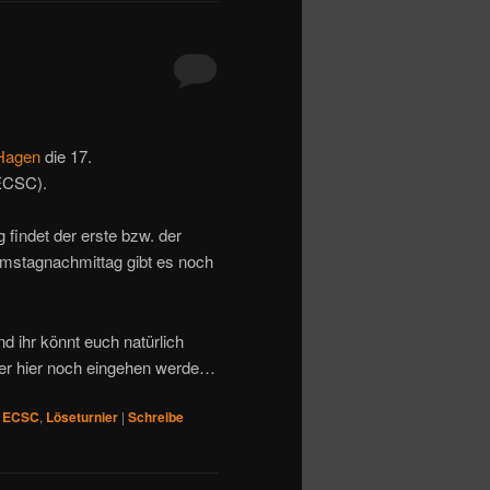
Hagen
die 17.
ECSC).
findet der erste bzw. der
Samstagnachmittag gibt es noch
d ihr könnt euch natürlich
nier hier noch eingehen werde…
ECSC
,
Löseturnier
|
Schreibe