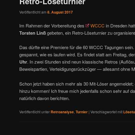
Retro-Löseturnier
Veröffentlicht am
8. August 2017
Im Rahmen der Vorbereitung des
WCCC
in Dresden hat
Torsten Linß
gebeten, ein Retro-Löseturnier zu organisiere
Das dürfte eine Premiere für die 60 WCCC Tagungen sein.
gespannt, wie es laufen wird. Es findet statt am Freitag, d
Uhr
. In zwei Stunden sind neun klassische Retros (Auflösun
Beweispartien, Verteidigungsrückzüger — allesamt ohne 
Schon jetzt haben sich mehr als 30 Mit-Löser angemeldet;
hinzu kommen! Ich freue mich jedenfalls schon sehr auf da
natürlich davon berichten.
Veröffentlicht unter
Retroanalyse
,
Turnier
|
Verschlagwortet mit
Lösetu