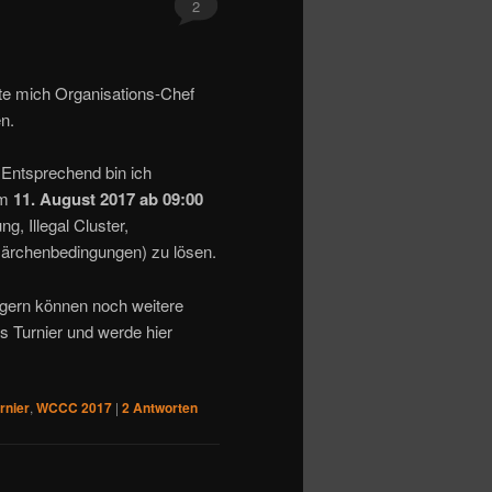
2
te mich Organisations-Chef
n.
 Entsprechend bin ich
em
11. August 2017 ab 09:00
g, Illegal Cluster,
Märchenbedingungen) zu lösen.
 gern können noch weitere
s Turnier und werde hier
rnier
,
WCCC 2017
|
2
Antworten