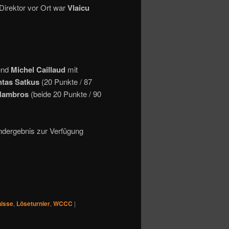
 Direktor vor Ort war
Vlaicu
end
Michel Caillaud
mit
tas Satkus
(20 Punkte / 87
Hambros
(beide 20 Punkte / 90
ndergebnis zur Verfügung
isse
,
Löseturnier
,
WCCC
|