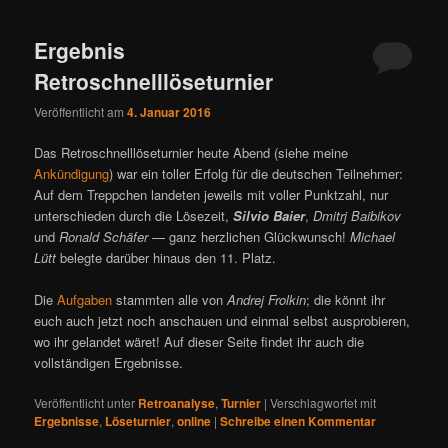
ü
Ergebnis
Retroschnelllöseturnier
Veröffentlicht am
4. Januar 2016
Das Retroschnelllöseturnier heute Abend (siehe meine
Ankündigung
) war ein toller Erfolg für die deutschen Teilnehmer:
Auf dem Treppchen landeten jeweils mit voller Punktzahl, nur
unterschieden durch die Lösezeit,
Silvio Baier
,
Dmitrj Baibikov
und
Ronald Schäfer
— ganz herzlichen Glückwunsch!
Michael
Lütt
belegte darüber hinaus den 11. Platz.
Die
Aufgaben
stammten alle von
Andrej Frolkin
; die könnt ihr
euch auch jetzt noch anschauen und einmal selbst ausprobieren,
wo ihr gelandet wäret! Auf dieser Seite findet ihr auch die
vollständigen Ergebnisse.
Veröffentlicht unter
Retroanalyse
,
Turnier
|
Verschlagwortet mit
Ergebnisse
,
Löseturnier
,
online
|
Schreibe einen Kommentar