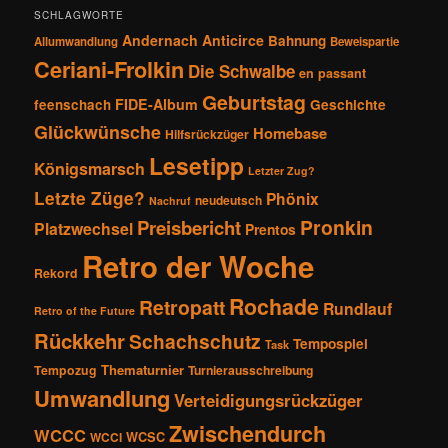
SCHLAGWORTE
Andernach
Anticirce
Bahnung
Allumwandlung
Beweispartie
Ceriani-Frolkin
Die Schwalbe
en passant
Geburtstag
FIDE-Album
feenschach
Geschichte
Glückwünsche
Homebase
Hilfsrückzüger
Lesetipp
Königsmarsch
Letzter Zug?
Letzte Züge?
Phönix
neudeutsch
Nachruf
Pronkin
Preisbericht
Platzwechsel
Prentos
Retro der Woche
Rekord
Rochade
Retropatt
Rundlauf
Retro of the Future
Rückkehr
Schachschutz
Tempospiel
Task
Thematurnier
Tempozug
Turnierausschreibung
Umwandlung
Verteidigungsrückzüger
Zwischendurch
WCCC
WCSC
WCCI