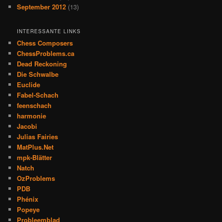
September 2012
(13)
INTERESSANTE LINKS
Chess Composers
ChessProblems.ca
Dead Reckoning
Die Schwalbe
Euclide
Fabel-Schach
feenschach
harmonie
Jacobi
Julias Fairies
MatPlus.Net
mpk-Blätter
Natch
OzProblems
PDB
Phénix
Popeye
Probleemblad