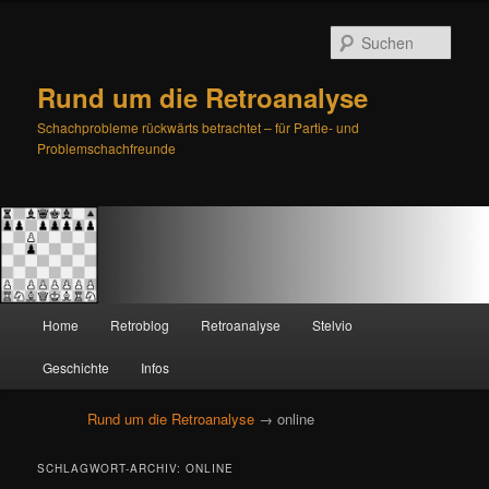
Such
Rund um die Retroanalyse
Schachprobleme rückwärts betrachtet – für Partie- und
Problemschachfreunde
H
Home
Retroblog
Retroanalyse
Stelvio
Zum
Zum
a
u
Geschichte
Infos
primären
sekundären
p
t
Rund um die Retroanalyse
→ online
Inhalt
Inhalt
m
e
springen
springen
SCHLAGWORT-ARCHIV:
ONLINE
n