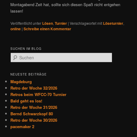
Montagabend Zeit hat, sollte sich diesen Spaß nicht entgehen
lassen!
Veröffentlicht unter
Lösen
,
Turnier
|
Verschlagwortet mit
Löseturnier
,
online
|
Schreibe einen Kommentar
SUCHEN IM BLOG
S
u
c
h
NEUESTE BEITRÄGE
e
Magdeburg
n
Retro der Woche 32/2026
Retros beim WFCC-70 Turnier
Bald geht es los!
Retro der Woche 31/2026
Bernd Schwarzkopf 80
Retro der Woche 30/2026
pacemaker 2