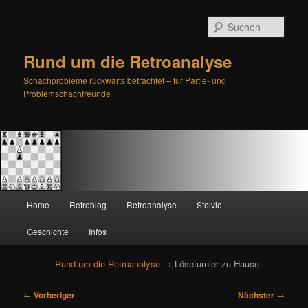
Such
Rund um die Retroanalyse
Schachprobleme rückwärts betrachtet – für Partie- und
Problemschachfreunde
H
Home
Retroblog
Retroanalyse
Stelvio
Zum
Zum
a
u
Geschichte
Infos
primären
sekundären
p
t
Rund um die Retroanalyse
→ Löseturnier zu Hause
Inhalt
Inhalt
m
e
B
springen
springen
←
Vorheriger
Nächster
→
n
e