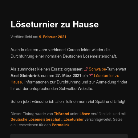
ü
i
t
r
Löseturnier zu Hause
a
g
Veröffentlicht am
9. Februar 2021
s
n
Auch in diesem Jahr verhindert Corona leider wieder die
a
Durchführung einer normalen Deutschen Lösemeisterschaft.
v
i
Als zumindest kleinen Ersatz organisiert
Schwalbe
-Turnierwart
g
Axel Steinbrink
nun am
27. März 2021
ein
Löseturnier zu
a
Hause
. Informationen zur Durchführung und zur Anmeldung findet
t
ihr auf der entsprechenden Schwalbe-Website.
i
o
Schon jetzt wünsche ich allen Teilnehmern viel Spaß und Erfolg!
n
Dieser Eintrag wurde von
ThBrand
unter
Lösen
veröffentlicht und mit
Deutsche Lösemeisterschaft
,
Löseturnier
verschlagwortet. Setze
ein Lesezeichen für den
Permalink
.