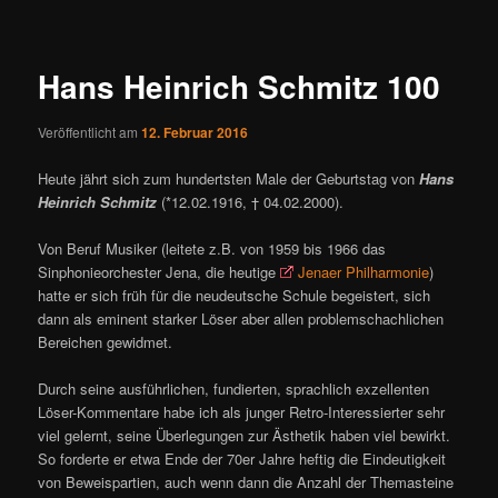
ü
i
t
r
Hans Heinrich Schmitz 100
a
g
Veröffentlicht am
12. Februar 2016
s
n
Heute jährt sich zum hundertsten Male der Geburtstag von
Hans
a
Heinrich Schmitz
(*12.02.1916, † 04.02.2000).
v
i
Von Beruf Musiker (leitete z.B. von 1959 bis 1966 das
g
Sinphonieorchester Jena, die heutige
Jenaer Philharmonie
)
a
hatte er sich früh für die neudeutsche Schule begeistert, sich
t
dann als eminent starker Löser aber allen problemschachlichen
i
Bereichen gewidmet.
o
n
Durch seine ausführlichen, fundierten, sprachlich exzellenten
Löser-Kommentare habe ich als junger Retro-Interessierter sehr
viel gelernt, seine Überlegungen zur Ästhetik haben viel bewirkt.
So forderte er etwa Ende der 70er Jahre heftig die Eindeutigkeit
von Beweispartien, auch wenn dann die Anzahl der Themasteine