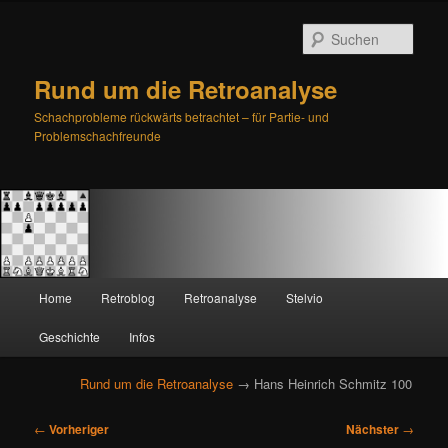
Such
Rund um die Retroanalyse
Schachprobleme rückwärts betrachtet – für Partie- und
Problemschachfreunde
H
Home
Retroblog
Retroanalyse
Stelvio
Zum
Zum
a
u
Geschichte
Infos
primären
sekundären
p
t
Rund um die Retroanalyse
→ Hans Heinrich Schmitz 100
Inhalt
Inhalt
m
e
B
springen
springen
←
Vorheriger
Nächster
→
n
e