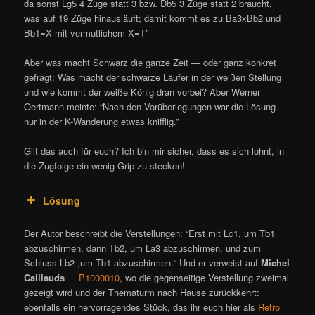
da sonst Lg5 4 Züge statt 3 bzw. Db5 3 Züge statt 2 braucht,
was auf 19 Züge hinausläuft; damit kommt es zu Ba3xBb2 und
Bb1=X mit vermutlichem X=T”
Aber was macht Schwarz die ganze Zeit — oder ganz konkret
gefragt: Was macht der schwarze Läufer in der weißen Stellung
und wie kommt der weiße König dran vorbei? Aber Werner
Oertmann meinte: “Nach den Vorüberlegungen war die Lösung
nur in der K-Wanderung etwas knifflig.”
Gilt das auch für euch? Ich bin mir sicher, dass es sich lohnt, in
die Zugfolge ein wenig Grip zu stecken!
Lösung
Der Autor beschreibt die Verstellungen: “Erst mit Lc1, um Tb1
abzuschirmen, dann Tb2, um La3 abzuschirmen, und zum
Schluss Lb2 ,um Tb1 abzuschirmen.“ Und er verweist auf
Michel
Caillauds
P1000010
, wo die gegenseitige Verstellung zweimal
gezeigt wird und der Thematurm nach Hause zurückkehrt:
ebenfalls ein hervorragendes Stück, das ihr euch hier als
Retro