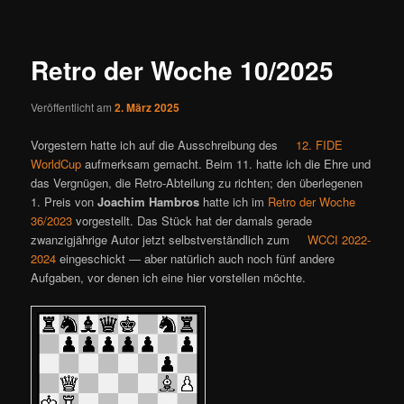
ü
i
t
r
Retro der Woche 10/2025
a
g
Veröffentlicht am
2. März 2025
s
n
Vorgestern hatte ich auf die Ausschreibung des
12. FIDE
a
WorldCup
aufmerksam gemacht. Beim 11. hatte ich die Ehre und
v
das Vergnügen, die Retro-Abteilung zu richten; den überlegenen
i
1. Preis von
Joachim Hambros
hatte ich im
Retro der Woche
g
36/2023
vorgestellt. Das Stück hat der damals gerade
a
zwanzigjährige Autor jetzt selbstverständlich zum
WCCI 2022-
t
2024
eingeschickt — aber natürlich auch noch fünf andere
i
Aufgaben, vor denen ich eine hier vorstellen möchte.
o
n