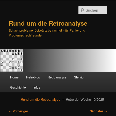
Such
Rund um die Retroanalyse
Schachprobleme rückwärts betrachtet – für Partie- und
Problemschachfreunde
H
Home
Retroblog
Retroanalyse
Stelvio
Zum
Zum
a
u
Geschichte
Infos
primären
sekundären
p
t
Rund um die Retroanalyse
→ Retro der Woche 10/2025
Inhalt
Inhalt
m
e
B
springen
springen
←
Vorheriger
Nächster
→
n
e