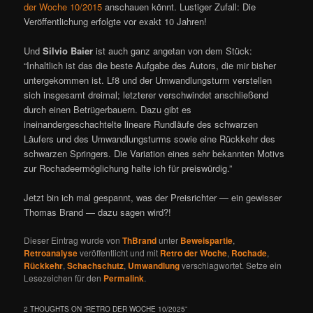
der Woche 10/2015
anschauen könnt. Lustiger Zufall: Die
Veröffentlichung erfolgte vor exakt 10 Jahren!
Und
Silvio Baier
ist auch ganz angetan von dem Stück:
“Inhaltlich ist das die beste Aufgabe des Autors, die mir bisher
untergekommen ist. Lf8 und der Umwandlungsturm verstellen
sich insgesamt dreimal; letzterer verschwindet anschließend
durch einen Betrügerbauern. Dazu gibt es
ineinandergeschachtelte lineare Rundläufe des schwarzen
Läufers und des Umwandlungsturms sowie eine Rückkehr des
schwarzen Springers. Die Variation eines sehr bekannten Motivs
zur Rochadeermöglichung halte ich für preiswürdig.”
Jetzt bin ich mal gespannt, was der Preisrichter — ein gewisser
Thomas Brand — dazu sagen wird?!
Dieser Eintrag wurde von
ThBrand
unter
Beweispartie
,
Retroanalyse
veröffentlicht und mit
Retro der Woche
,
Rochade
,
Rückkehr
,
Schachschutz
,
Umwandlung
verschlagwortet. Setze ein
Lesezeichen für den
Permalink
.
2 THOUGHTS ON “
RETRO DER WOCHE 10/2025
”