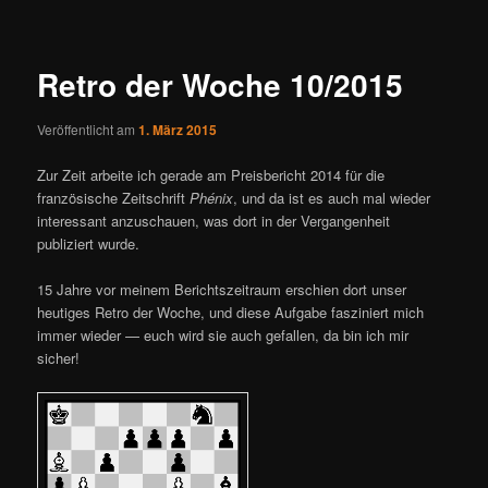
ü
i
t
r
Retro der Woche 10/2015
a
g
Veröffentlicht am
1. März 2015
s
n
Zur Zeit arbeite ich gerade am Preisbericht 2014 für die
a
französische Zeitschrift
Phénix
, und da ist es auch mal wieder
v
interessant anzuschauen, was dort in der Vergangenheit
i
publiziert wurde.
g
a
15 Jahre vor meinem Berichtszeitraum erschien dort unser
t
heutiges Retro der Woche, und diese Aufgabe fasziniert mich
i
immer wieder — euch wird sie auch gefallen, da bin ich mir
o
sicher!
n