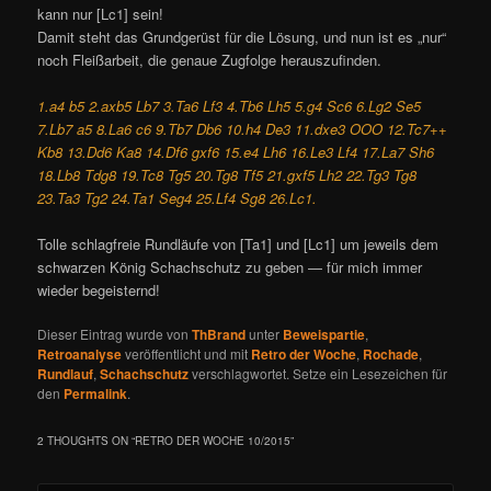
kann nur [Lc1] sein!
Damit steht das Grundgerüst für die Lösung, und nun ist es „nur“
noch Fleißarbeit, die genaue Zugfolge herauszufinden.
1.a4 b5 2.axb5 Lb7 3.Ta6 Lf3 4.Tb6 Lh5 5.g4 Sc6 6.Lg2 Se5
7.Lb7 a5 8.La6 c6 9.Tb7 Db6 10.h4 De3 11.dxe3 OOO 12.Tc7++
Kb8 13.Dd6 Ka8 14.Df6 gxf6 15.e4 Lh6 16.Le3 Lf4 17.La7 Sh6
18.Lb8 Tdg8 19.Tc8 Tg5 20.Tg8 Tf5 21.gxf5 Lh2 22.Tg3 Tg8
23.Ta3 Tg2 24.Ta1 Seg4 25.Lf4 Sg8 26.Lc1.
Tolle schlagfreie Rundläufe von [Ta1] und [Lc1] um jeweils dem
schwarzen König Schachschutz zu geben — für mich immer
wieder begeisternd!
Dieser Eintrag wurde von
ThBrand
unter
Beweispartie
,
Retroanalyse
veröffentlicht und mit
Retro der Woche
,
Rochade
,
Rundlauf
,
Schachschutz
verschlagwortet. Setze ein Lesezeichen für
den
Permalink
.
2 THOUGHTS ON “
RETRO DER WOCHE 10/2015
”