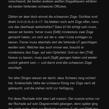
verschwand; die beiden anderen weißen Doppelbauern erklären
die beiden fehlenden schwarzen Offiziere.
Zählen wir aber doch einmal die schwarzen Züge: Sichtbar sind
direkt 3+0+2+6+3+3=17: Da bleiben noch acht Züge offen, kann
uns das überhaupt weiterhelfen? Dass b7-b5 erfolgt sein muss,
wissen wir bereits; ferner muss [Dd8] mindestens zwei Züge
gemacht haben, um sich auf der e- oder f-Linie schlagen zu
lassen. Ferner muss ebenfalls dort der fehlende sT geschlagen
worden sein. Welcher das auch immer war, braucht er
mindestens drei Züge. auf sein Opferfeld. Und um den [Th8]
heraus zu lassen, muss auch [Sg8] gezogen haben und wieder
zurück gekehrt sein — und damit sind alle schwarzen Züge
erschöpft.
Vor allen Dingen wissen wir damit, dass Schwarz lang rochiert
hat: Anderenfalls hätte der schwarze König vier Züge nach a8
gebraucht, und die stehen nicht zur Verfügung.
Für diese Rochade stört aber La6 massiv: Der musste schon vor
der Rochade auf sein Diagrammfeld gelangen, denn später ging
das nicht mehr, denn zur Rochade mussten [Lc8] und [Dd8] ihre