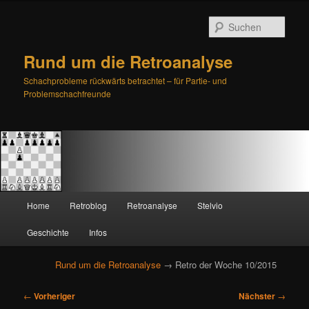
Such
Rund um die Retroanalyse
Schachprobleme rückwärts betrachtet – für Partie- und
Problemschachfreunde
H
Home
Retroblog
Retroanalyse
Stelvio
Zum
Zum
a
u
Geschichte
Infos
primären
sekundären
p
t
Rund um die Retroanalyse
→ Retro der Woche 10/2015
Inhalt
Inhalt
m
e
B
springen
springen
←
Vorheriger
Nächster
→
n
e