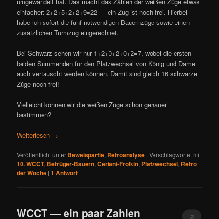
umgewandelt hat. Das macht das Zählen der weißen Züge etwas
einfacher: 2+2+5+2+2+9=22 — ein Zug ist noch frei. Hierbei
habe ich sofort die fünf notwendigen Bauernzüge sowie einen
zusätzlichen Turmzug eingerechnet.
Bei Schwarz sehen wir nur 1+2+0+2+0+2=7, wobei die ersten
beiden Summenden für den Platzwechsel von König und Dame
auch vertauscht werden können. Damit sind gleich 16 schwarze
Züge noch frei!
Vielleicht können wir die weißen Züge schon genauer
bestimmen?
Weiterlesen
→
Veröffentlicht unter
Beweispartie
,
Retroanalyse
|
Verschlagwortet mit
10. WCCT
,
Betrüger-Bauern
,
Ceriani-Frolkin
,
Platzwechsel
,
Retro
der Woche
|
1
Antwort
WCCT — ein paar Zahlen
2