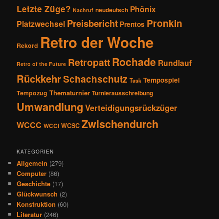
Letzte Züge?
Phönix
neudeutsch
Nachruf
Pronkin
Preisbericht
Platzwechsel
Prentos
Retro der Woche
Rekord
Rochade
Retropatt
Rundlauf
Retro of the Future
Rückkehr
Schachschutz
Tempospiel
Task
Thematurnier
Tempozug
Turnierausschreibung
Umwandlung
Verteidigungsrückzüger
Zwischendurch
WCCC
WCSC
WCCI
KATEGORIEN
Allgemein
(279)
Computer
(86)
Geschichte
(17)
Glückwunsch
(2)
Konstruktion
(60)
Literatur
(246)