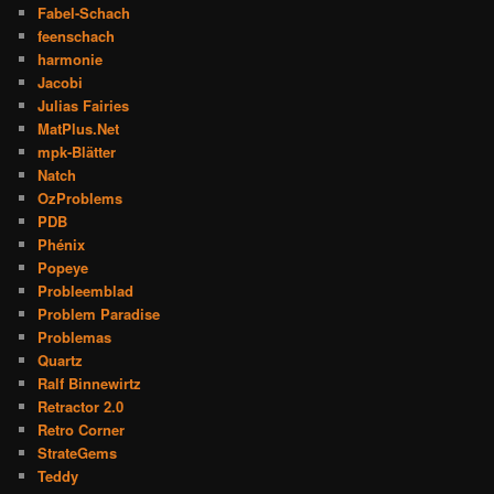
Fabel-Schach
feenschach
harmonie
Jacobi
Julias Fairies
MatPlus.Net
mpk-Blätter
Natch
OzProblems
PDB
Phénix
Popeye
Probleemblad
Problem Paradise
Problemas
Quartz
Ralf Binnewirtz
Retractor 2.0
Retro Corner
StrateGems
Teddy