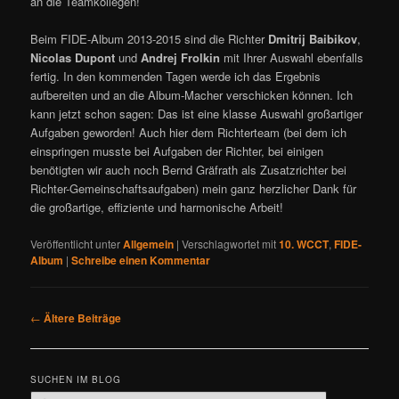
an die Teamkollegen!
Beim FIDE-Album 2013-2015 sind die Richter
Dmitrij Baibikov
,
Nicolas Dupont
und
Andrej Frolkin
mit Ihrer Auswahl ebenfalls
fertig. In den kommenden Tagen werde ich das Ergebnis
aufbereiten und an die Album-Macher verschicken können. Ich
kann jetzt schon sagen: Das ist eine klasse Auswahl großartiger
Aufgaben geworden! Auch hier dem Richterteam (bei dem ich
einspringen musste bei Aufgaben der Richter, bei einigen
benötigten wir auch noch Bernd Gräfrath als Zusatzrichter bei
Richter-Gemeinschaftsaufgaben) mein ganz herzlicher Dank für
die großartige, effiziente und harmonische Arbeit!
Veröffentlicht unter
Allgemein
|
Verschlagwortet mit
10. WCCT
,
FIDE-
Album
|
Schreibe einen Kommentar
B
←
Ältere Beiträge
e
i
t
SUCHEN IM BLOG
r