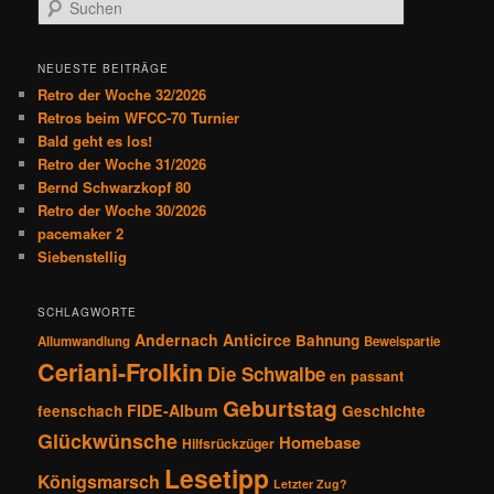
S
a
u
g
c
s
h
NEUESTE BEITRÄGE
n
e
Retro der Woche 32/2026
a
n
Retros beim WFCC-70 Turnier
v
Bald geht es los!
i
Retro der Woche 31/2026
g
Bernd Schwarzkopf 80
a
Retro der Woche 30/2026
t
pacemaker 2
i
Siebenstellig
o
n
SCHLAGWORTE
Andernach
Anticirce
Bahnung
Allumwandlung
Beweispartie
Ceriani-Frolkin
Die Schwalbe
en passant
Geburtstag
FIDE-Album
feenschach
Geschichte
Glückwünsche
Homebase
Hilfsrückzüger
Lesetipp
Königsmarsch
Letzter Zug?