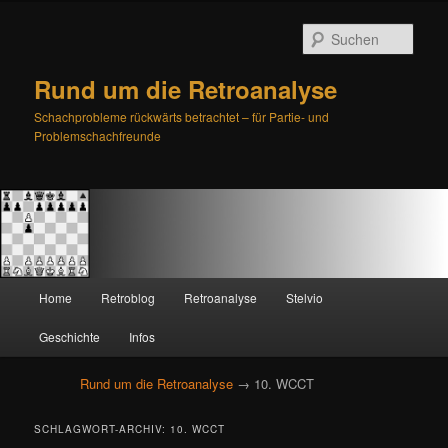
Such
Rund um die Retroanalyse
Schachprobleme rückwärts betrachtet – für Partie- und
Problemschachfreunde
H
Home
Retroblog
Retroanalyse
Stelvio
Zum
Zum
a
u
Geschichte
Infos
primären
sekundären
p
t
Rund um die Retroanalyse
→ 10. WCCT
Inhalt
Inhalt
m
e
springen
springen
SCHLAGWORT-ARCHIV:
10. WCCT
n