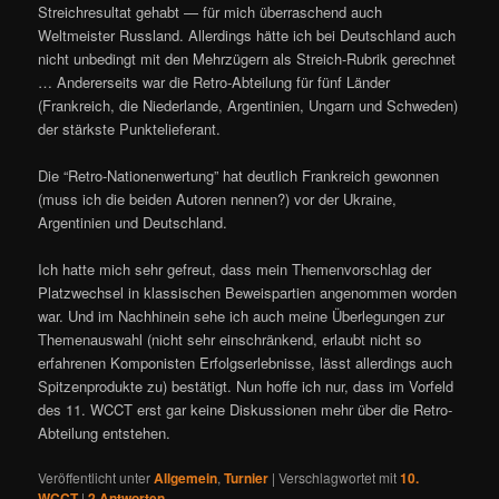
Streichresultat gehabt — für mich überraschend auch
Weltmeister Russland. Allerdings hätte ich bei Deutschland auch
nicht unbedingt mit den Mehrzügern als Streich-Rubrik gerechnet
… Andererseits war die Retro-Abteilung für fünf Länder
(Frankreich, die Niederlande, Argentinien, Ungarn und Schweden)
der stärkste Punktelieferant.
Die “Retro-Nationenwertung” hat deutlich Frankreich gewonnen
(muss ich die beiden Autoren nennen?) vor der Ukraine,
Argentinien und Deutschland.
Ich hatte mich sehr gefreut, dass mein Themenvorschlag der
Platzwechsel in klassischen Beweispartien angenommen worden
war. Und im Nachhinein sehe ich auch meine Überlegungen zur
Themenauswahl (nicht sehr einschränkend, erlaubt nicht so
erfahrenen Komponisten Erfolgserlebnisse, lässt allerdings auch
Spitzenprodukte zu) bestätigt. Nun hoffe ich nur, dass im Vorfeld
des 11. WCCT erst gar keine Diskussionen mehr über die Retro-
Abteilung entstehen.
Veröffentlicht unter
Allgemein
,
Turnier
|
Verschlagwortet mit
10.
WCCT
|
2
Antworten